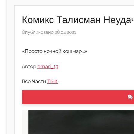
Комикс Талисман Неудач
Опубликовано
28.04.2021
а
в
т
«Просто ночной кошмар…»
о
р
Автор
emari_13
о
м
Все Части
ТЫК
Л
а
📚
н
а
(
р
е