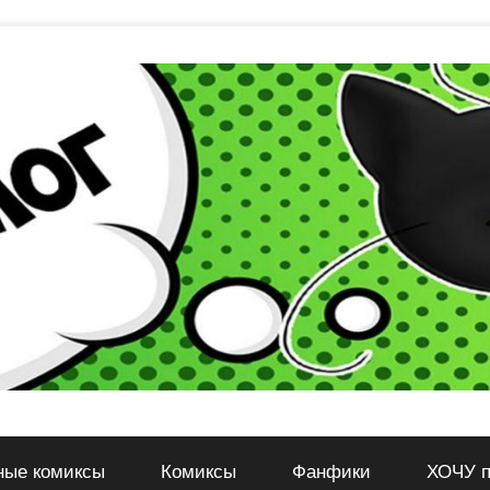
ные комиксы
Комиксы
Фанфики
ХОЧУ п