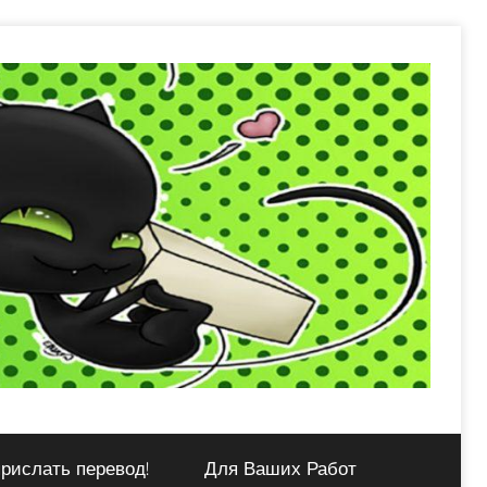
рислать перевод!
Для Ваших Работ