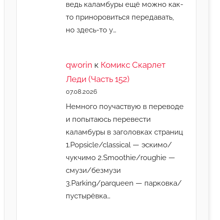
ведь каламбуры ещё можно как-
то приноровиться передавать,
но здесь-то у…
qworin
к
Комикс Скарлет
Леди (Часть 152)
07.08.2026
Немного поучаствую в переводе
и попытаюсь перевести
каламбуры в заголовках страниц
1.Popsicle/classical — эскимо/
чукчимо 2.Smoothie/roughie —
смузи/безмузи
3.Parking/parqueen — парковка/
пустырёвка…