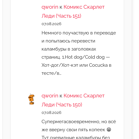
qworin
к
Комикс Скарлет
Леди (Часть 151)
07.08.2026
Немного поучаствую в переводе
и попытаюсь перевести
каламбуры в заголовках
страниц. 1.Hot dog/Cold dog —
Хот-дог/Хот-кэт или Cocucka в
тесте/в…
qworin
к
Комикс Скарлет
Леди (Часть 150)
07.08.2026
Супермегасвоевременно, но всё
же вверну свои пять копеек 😁
Тут очевидные каламбуры без