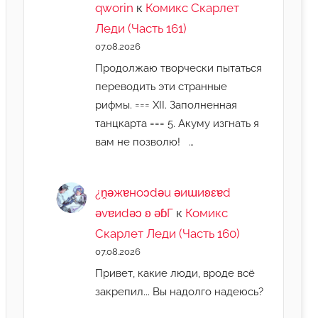
qworin
к
Комикс Скарлет
Леди (Часть 161)
07.08.2026
Продолжаю творчески пытаться
переводить эти странные
рифмы. === XII. Заполненная
танцкарта === 5. Акуму изгнать я
вам не позволю! …
¿n̯ǝжɐноɔdǝu ǝиɯиʚεɐd
ǝvɐиdǝɔ ʚ ǝɓГ
к
Комикс
Скарлет Леди (Часть 160)
07.08.2026
Привет, какие люди, вроде всё
закрепил... Вы надолго надеюсь?