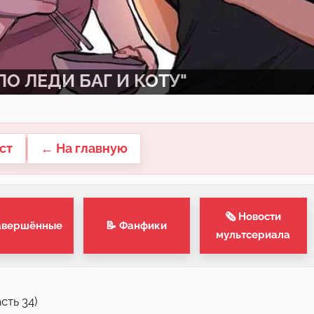
О ЛЕДИ БАГ И КОТУ"
ст
← На главную
🗞 Новости
авершённые
📝 Фанфики
мультсериала
сть 34)