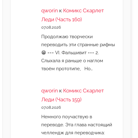
qworin
к
Комикс Скарлет
Леди (Часть 160)
07.08.2026
Продолжаю творчески
переводить эти странные рифмы
😁 === VI. Фальшивит === 2.
Слыхала я раньше о наглом
твоём прототипе, Но…
qworin
к
Комикс Скарлет
Леди (Часть 159)
07.08.2026
Немного поучаствую в
переводе. Эта глава настоящий
челлендж для переводчика: