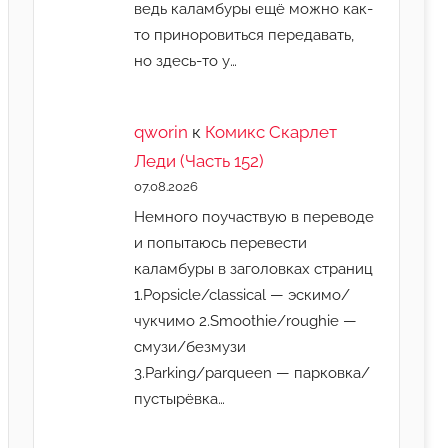
ведь каламбуры ещё можно как-
то приноровиться передавать,
но здесь-то у…
qworin
к
Комикс Скарлет
Леди (Часть 152)
07.08.2026
Немного поучаствую в переводе
и попытаюсь перевести
каламбуры в заголовках страниц
1.Popsicle/classical — эскимо/
чукчимо 2.Smoothie/roughie —
смузи/безмузи
3.Parking/parqueen — парковка/
пустырёвка…