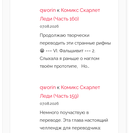
qworin
к
Комикс Скарлет
Леди (Часть 160)
07.08.2026
Продолжаю творчески
переводить эти странные рифмы
😁 === VI. Фальшивит === 2.
Слыхала я раньше о наглом
твоём прототипе, Но…
qworin
к
Комикс Скарлет
Леди (Часть 159)
07.08.2026
Немного поучаствую в
переводе. Эта глава настоящий
челлендж для переводчика: