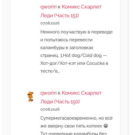
qworin
к
Комикс Скарлет
Леди (Часть 151)
07.08.2026
Немного поучаствую в переводе
и попытаюсь перевести
каламбуры в заголовках
страниц. 1.Hot dog/Cold dog —
Хот-дог/Хот-кэт или Cocucka в
тесте/в…
qworin
к
Комикс Скарлет
Леди (Часть 150)
07.08.2026
Супермегасвоевременно, но всё
же вверну свои пять копеек 😁
Тут очевидные каламбуры без