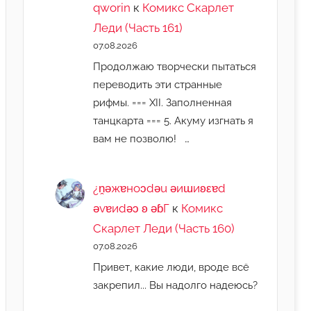
qworin
к
Комикс Скарлет
Леди (Часть 161)
07.08.2026
Продолжаю творчески пытаться
переводить эти странные
рифмы. === XII. Заполненная
танцкарта === 5. Акуму изгнать я
вам не позволю! …
¿n̯ǝжɐноɔdǝu ǝиɯиʚεɐd
ǝvɐиdǝɔ ʚ ǝɓГ
к
Комикс
Скарлет Леди (Часть 160)
07.08.2026
Привет, какие люди, вроде всё
закрепил... Вы надолго надеюсь?