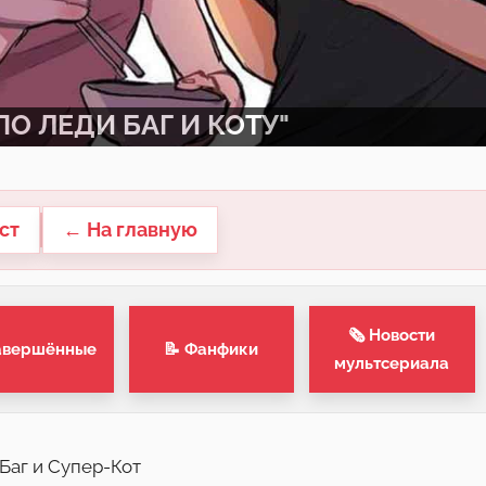
О ЛЕДИ БАГ И КОТУ"
ст
← На главную
🗞 Новости
авершённые
📝 Фанфики
мультсериала
Баг и Супер-Кот