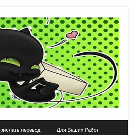
рислать перевод!
Для Ваших Работ