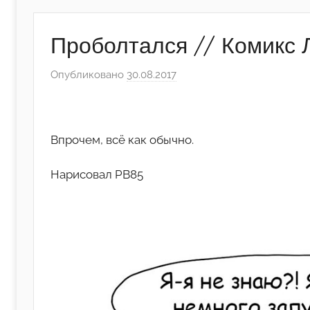
Проболтался // Комикс 
Опубликовано
30.08.2017
а
в
т
о
Впрочем, всё как обычно.
р
о
Нарисовал PB85
м
А
р
т
ё
м