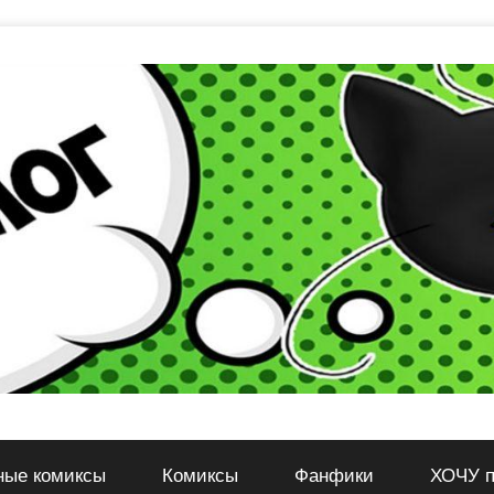
ные комиксы
Комиксы
Фанфики
ХОЧУ п