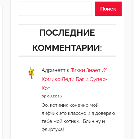
Поиск
ПОСЛЕДНИЕ
КОММЕНТАРИИ:
Адринетт
к
Тикки Знает //
Комикс Леди Баг и Супер-
Кот
09.08.2026
Оо, котииик конечно мой
лифчик это классно и я доверяю
тебе мой котикк... Блин ну и
флиртуха!