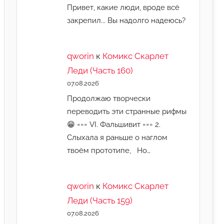
Привет, какие люди, вроде всё
закрепил... Вы надолго надеюсь?
qworin
к
Комикс Скарлет
Леди (Часть 160)
07.08.2026
Продолжаю творчески
переводить эти странные рифмы
😁 === VI. Фальшивит === 2.
Слыхала я раньше о наглом
твоём прототипе, Но…
qworin
к
Комикс Скарлет
Леди (Часть 159)
07.08.2026