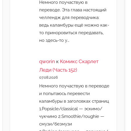
Немного поучаствую в
переводе. Эта глава настоящий
челлендж для переводчика:
ведь каламбуры ещё можно как-
то приноровиться передавать,
но здесь-то у…
qworin
к
Комикс Скарлет
Леди (Часть 152)
07.08.2026
Немного поучаствую в переводе
и попытаюсь перевести
каламбуры в заголовках страниц
1.Popsicle/classical — эскимо/
чукчимо 2.Smoothie/roughie —
смузи/безмузи