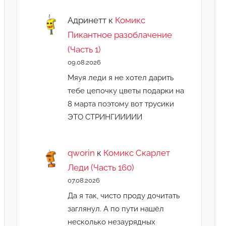
Адринетт
к
Комикс
Пикантное разоблачение
(Часть 1)
09.08.2026
Мяуя леди я не хотел дарить
тебе цепочку цветы подарки на
8 марта поэтому вот трусики
ЭТО СТРИНГИИИИИ
qworin
к
Комикс Скарлет
Леди (Часть 160)
07.08.2026
Да я так, чисто проду дочитать
заглянул. А по пути нашёл
несколько незаурядных