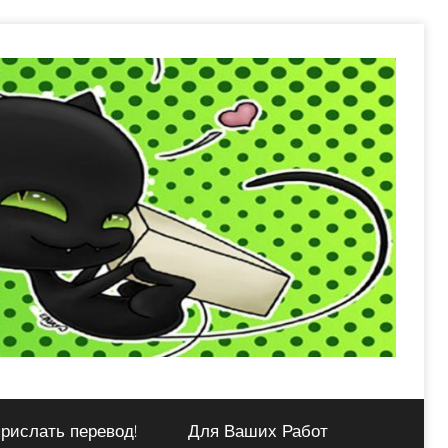
рислать перевод!
Для Ваших Работ