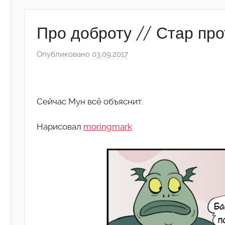
Про доброту // Стар пр
Опубликовано
03.09.2017
а
в
т
о
Сейчас Мун всё объяснит.
р
о
Нарисовал
moringmark
м
А
р
т
ё
м