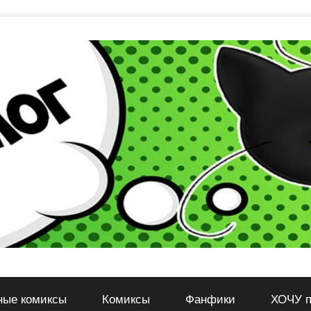
ные комиксы
Комиксы
Фанфики
ХОЧУ п