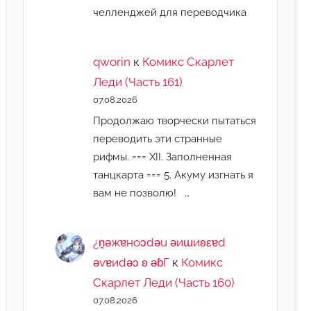
челленджей для переводчика
qworin
к
Комикс Скарлет
Леди (Часть 161)
07.08.2026
Продолжаю творчески пытаться
переводить эти странные
рифмы. === XII. Заполненная
танцкарта === 5. Акуму изгнать я
вам не позволю! …
¿n̯ǝжɐноɔdǝu ǝиɯиʚεɐd
ǝvɐиdǝɔ ʚ ǝɓГ
к
Комикс
Скарлет Леди (Часть 160)
07.08.2026