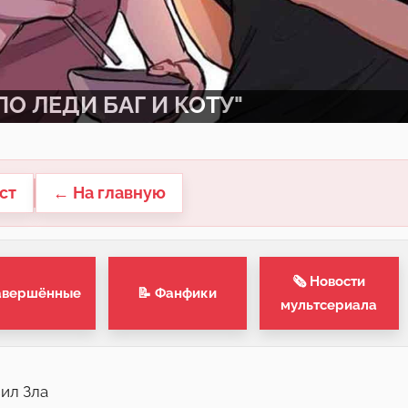
О ЛЕДИ БАГ И КОТУ"
ст
← На главную
🗞 Новости
авершённые
📝 Фанфики
мультсериала
Сил Зла