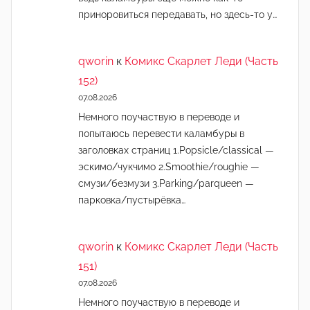
приноровиться передавать, но здесь-то у…
qworin
к
Комикс Скарлет Леди (Часть
152)
07.08.2026
Немного поучаствую в переводе и
попытаюсь перевести каламбуры в
заголовках страниц 1.Popsicle/classical —
эскимо/чукчимо 2.Smoothie/roughie —
смузи/безмузи 3.Parking/parqueen —
парковка/пустырёвка…
qworin
к
Комикс Скарлет Леди (Часть
151)
07.08.2026
Немного поучаствую в переводе и