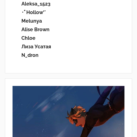
Aleksa_1523
･ﾟHollow'°
Melunya
Alise Brown
Chloe
Лиза Усатая
N_dron