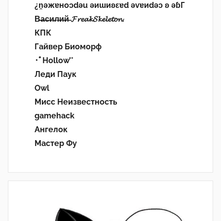
¿n̯ǝжɐноɔdǝu ǝиɯиʚεɐd ǝvɐиdǝɔ ʚ ǝɓГ
В̶а̶с̶и̶л̶и̶й̶ 𝓕𝓻𝓮𝓪𝓴𝓢𝓴𝓮𝓵𝓮𝓽𝓸𝓷.
КПК
Гайвер Биоморф
･ﾟHollow’°
Леди Паук
Owl
Мисс Неизвестность
gamehack
Ангелок
Мастер Фу