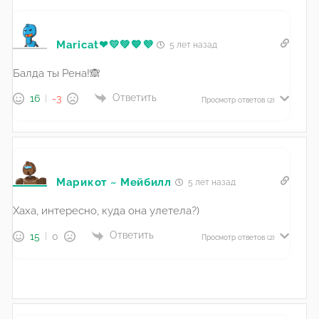
Maricat❤💛💚💙💜
5 лет назад
Балда ты Рена!🙈
Ответить
16
-3
Просмотр ответов
(2)
Марикот ~ Мейбилл
5 лет назад
Хаха, интересно, куда она улетела?)
Ответить
15
0
Просмотр ответов
(2)