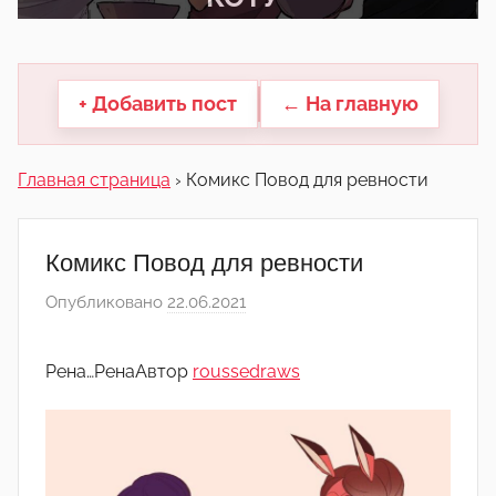
другие.
+ Добавить пост
← На главную
Главная страница
›
Комикс Повод для ревности
Комикс Повод для ревности
Опубликовано
22.06.2021
а
в
т
Рена…Рена
Автор
roussedraws
о
р
о
м