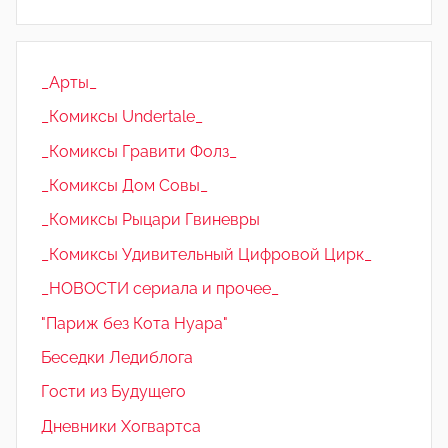
_Арты_
_Комиксы Undertale_
_Комиксы Гравити Фолз_
_Комиксы Дом Совы_
_Комиксы Рыцари Гвиневры
_Комиксы Удивительный Цифровой Цирк_
_НОВОСТИ сериала и прочее_
"Париж без Кота Нуара"
Беседки Ледиблога
Гости из Будущего
Дневники Хогвартса