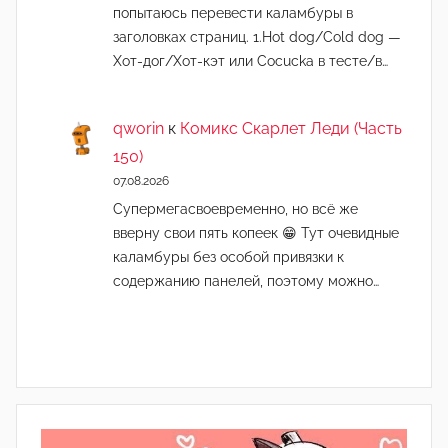
попытаюсь перевести каламбуры в
заголовках страниц. 1.Hot dog/Cold dog —
Хот-дог/Хот-кэт или Cocucka в тесте/в…
qworin
к
Комикс Скарлет Леди (Часть
150)
07.08.2026
Супермегасвоевременно, но всё же
вверну свои пять копеек 😁 Тут очевидные
каламбуры без особой привязки к
содержанию панелей, поэтому можно…