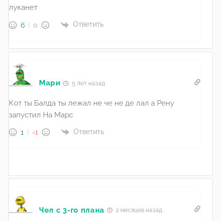
луканет
Ответить
6
0
Мари
5 лет назад
Кот ты Балда ты лежал не че не де лал а Рену
запустил На Марс
Ответить
1
-1
Чел с 3-го плана
2 месяцев назад