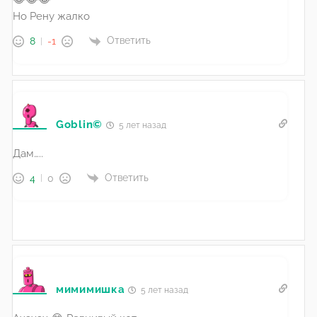
Но Рену жалко
Ответить
8
-1
Goblin©
5 лет назад
Дам…..
Ответить
4
0
мимимишка
5 лет назад