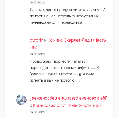
07.08.2026
Да я так, чисто проду дочитать заглянул. А
по пути нашёл несколько незаурядных
челленджей для переводчика
qworin
к
Комикс Скарлет Леди (Часть
161)
07.08.2026
Продолжаю творчески пытаться
переводить эти странные рифмы. === XII.
Заполненная танцкарта === 5. Акуму
изгнать я вам не позволю! …
¿n̯ǝжɐноɔdǝu ǝиɯиʚεɐd ǝvɐиdǝɔ ʚ ǝɓГ
к
Комикс Скарлет Леди (Часть 160)
07.08.2026