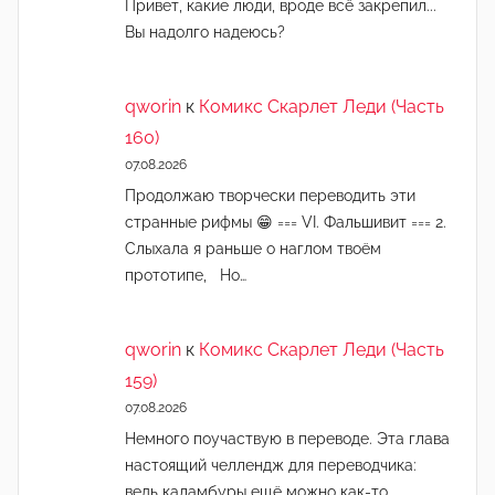
Привет, какие люди, вроде всё закрепил...
Вы надолго надеюсь?
qworin
к
Комикс Скарлет Леди (Часть
160)
07.08.2026
Продолжаю творчески переводить эти
странные рифмы 😁 === VI. Фальшивит === 2.
Слыхала я раньше о наглом твоём
прототипе, Но…
qworin
к
Комикс Скарлет Леди (Часть
159)
07.08.2026
Немного поучаствую в переводе. Эта глава
настоящий челлендж для переводчика:
ведь каламбуры ещё можно как-то