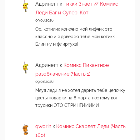
Адринетт
к
Тикки Знает // Комикс
Леди Баг и Супер-Кот
09.08.2026
Оо, котииик конечно мой лифчик это
классно и я доверяю тебе мой котикк...
Блин ну и флиртуха!
Адринетт
к
Комикс Пикантное
разоблачение (Часть 1)
09.08.2026
Мяуя леди я не хотел дарить тебе цепочку
цветы подарки на 8 марта поэтому вот
трусики ЭТО СТРИНГИИИИИ
qworin
к
Комикс Скарлет Леди (Часть
160)