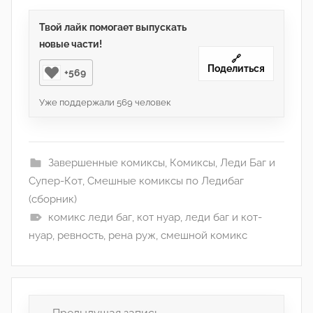
Твой лайк помогает выпускать
новые части!
🔗
Поделиться
+569
Уже поддержали
569
человек
Завершенные комиксы
,
Комиксы
,
Леди Баг и
Супер-Кот
,
Смешные комиксы по Ледибаг
(сборник)
комикс леди баг
,
кот нуар
,
леди баг и кот-
нуар
,
ревность
,
рена руж
,
смешной комикс
Навигация