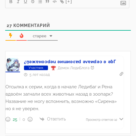
[+]
27
КОММЕНТАРИЙ
старее
¿n̯ǝжɐноɔdǝu ǝиɯиʚεɐd ǝvɐиdǝɔ ʚ ǝɓГ
Демон ЛедиБлога 😈
Участник
5 лет назад
Отсылка к серии, когда в начале Ледибаг и Рена
вдвоём загнали всех животных назад в зоопарк?
Название не могу вспомнить, возможно «Сирена»
но я не уверен.
Ответить
25
0
Просмотр ответов
(4)