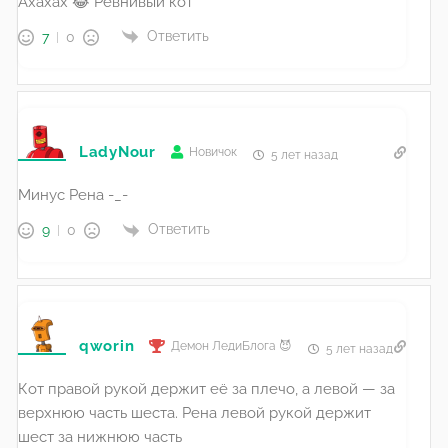
Ахахах 😂 Ревнивый кот
Ответить
7
0
LadyNour
Новичок
5 лет назад
Минус Рена -_-
Ответить
9
0
qworin
Демон ЛедиБлога 😈
5 лет назад
Кот правой рукой держит её за плечо, а левой — за
верхнюю часть шеста. Рена левой рукой держит
шест за нижнюю часть