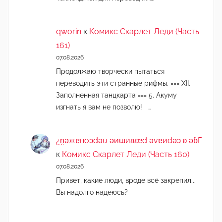
qworin
к
Комикс Скарлет Леди (Часть
161)
07.08.2026
Продолжаю творчески пытаться
переводить эти странные рифмы. === XII.
Заполненная танцкарта === 5. Акуму
изгнать я вам не позволю! …
¿n̯ǝжɐноɔdǝu ǝиɯиʚεɐd ǝvɐиdǝɔ ʚ ǝɓГ
к
Комикс Скарлет Леди (Часть 160)
07.08.2026
Привет, какие люди, вроде всё закрепил...
Вы надолго надеюсь?