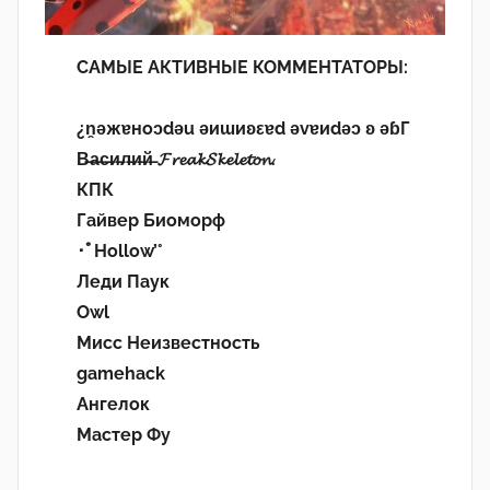
САМЫЕ АКТИВНЫЕ КОММЕНТАТОРЫ:
¿n̯ǝжɐноɔdǝu ǝиɯиʚεɐd ǝvɐиdǝɔ ʚ ǝɓГ
В̶а̶с̶и̶л̶и̶й̶ 𝓕𝓻𝓮𝓪𝓴𝓢𝓴𝓮𝓵𝓮𝓽𝓸𝓷.
КПК
Гайвер Биоморф
･ﾟHollow’°
Леди Паук
Owl
Мисс Неизвестность
gamehack
Ангелок
Мастер Фу