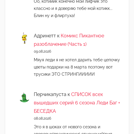
Оо, котииик конечно мой лифчик это
классно и я доверяю тебе мой котикк...
Блин ну и флиртуха!
Адринетт
к
Комикс Пикантное
разоблачение (Часть 1)
09.08.2026
Мяуя леди я не хотел дарить тебе цепочку
цветы подарки на 8 марта поэтому вот
трусики ЭТО СТРИНГИИИИИ
Перчикапуста
к
СПИСОК всех
вышедших серий 6 сезона Леди Баг +
БЕСЕДКА
08.08.2026
Это я в шоках от нового сезона и