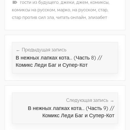
гости из будущего
,
джеки
,
джем
,
комиксы
,
комиксы на русском
,
марко
,
на русском
,
стар
,
стар против сил зла
,
читать онлайн
,
элизабет
Навигация
по
Предыдущая запись
В нежных лапках кота… (Часть 8) //
записям
Комикс Леди Баг и Супер-Кот
Следующая запись
В нежных лапках кота… (Часть 9) //
Комикс Леди Баг и Супер-Кот