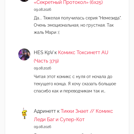
«Секретный Протокол» (6х25)
09.08.2026
Да... Тяжелая получилась серия "Немезида".
Очень эмоциональная, но грустная. Так
жаль Мари :(
HES KpV
к
Комикс Токсинетт AU
(Часть 379)
09.08.2026
Читая этот комикс с нуля от ночала до
текущего конца. Я хочу сказать большое
спасибо как и переводчикам так и…
Адринетт
к
Тикки Знает // Комикс
Леди Баг и Супер-Кот
09.08.2026