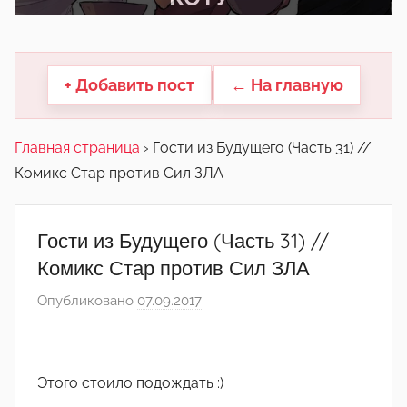
другие.
+ Добавить пост
← На главную
Главная страница
›
Гости из Будущего (Часть 31) //
Комикс Стар против Сил ЗЛА
Гости из Будущего (Часть 31) //
Комикс Стар против Сил ЗЛА
Опубликовано
07.09.2017
а
в
т
о
Этого стоило подождать :)
р