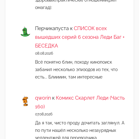
здоровых(практически) отношений(рил
омагад):
Перчикапуста
к
СПИСОК всех
вышедших серий 6 сезона Леди Баг +
БЕСЕДКА
08.08.2026
Всё понятно блин, походу кинопоиск
забанил несколько эпизодов из тех, что
есть... Блиииин, там интересные
qworin
к
Комикс Скарлет Леди (Часть
160)
07.08.2026
Да я так, чисто проду дочитать заглянул. А
по пути нашёл несколько незаурядных
челленджей для переводчика