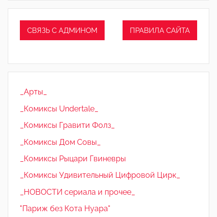
СВЯЗЬ С АДМИНОМ
ПРАВИЛА САЙТА
_Арты_
_Комиксы Undertale_
_Комиксы Гравити Фолз_
_Комиксы Дом Совы_
_Комиксы Рыцари Гвиневры
_Комиксы Удивительный Цифровой Цирк_
_НОВОСТИ сериала и прочее_
"Париж без Кота Нуара"