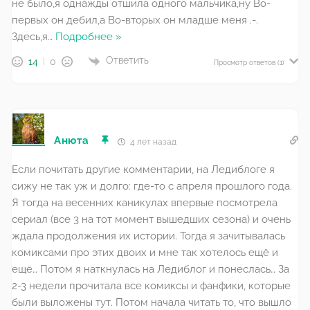
не было,я однажды отшила одного мальчика,ну Во-
первых он дебил,а Во-вторых он младше меня .-.
Здесь,я
…
Подробнее »
Ответить
14
0
Просмотр ответов
(1)
Анюта
4 лет назад
Если почитать другие комментарии, на Ледиблоге я
сижу не так уж и долго: где-то с апреля прошлого года.
Я тогда на весенних каникулах впервые посмотрела
сериал (все 3 на тот момент вышедших сезона) и очень
ждала продолжения их истории. Тогда я зачитывалась
комиксами про этих двоих и мне так хотелось ещё и
ещё… Потом я наткнулась на Ледиблог и понеслась… За
2-3 недели прочитала все комиксы и фанфики, которые
были выложены тут. Потом начала читать то, что вышло