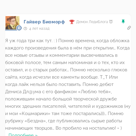
Гайвер Биоморф
Демон ЛедиБлога 😈
4 лет назад
Я уж года три как тут. : ) Помню времена, когда обложка
каждого произведения была в нём при открытии… Когда
все новые отзывы и комментарии высвечивались в
боковой полосе, тем самым напоминая и о тех, кто их
оставил, и о старых работах… Помню несколько глюков
сайта, когда исчезли все каменты вообще. Т_Т Или
когда лайк нельзя было поставить. Помню дебют
Дениса Дл@ума с его фанфиком «Люблю тебя»,
положившим начало большой творческой дружбе
многих здешних писателей, читателей и художников (ну
и мои «Кошмарики» там тоже постарались)))… Помню
рубрику «Бездна», где публиковались сырые работы
начинающих творцов… Во пробило на ностальгию! = )
…
Подробнее »