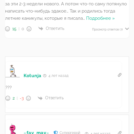
за эти 2-3 недели нового. А потом что-то саму потянуло
написать что-нибудь эдакое… Так и родились тогда
летние каникулы, которые я писала
…
Подробнее »
Ответить
15
0
Просмотр ответов
(7)
Kotunja
4 лет назад
???
Ответить
2
-3
~fav_may~
Супергерой
4 лет назад