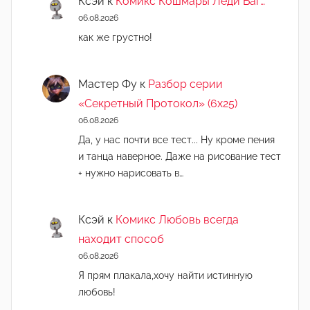
Ксэй
к
Комикс Кошмары Леди Баг…
06.08.2026
как же грустно!
Мастер Фу
к
Разбор серии
«Секретный Протокол» (6х25)
06.08.2026
Да, у нас почти все тест... Ну кроме пения
и танца наверное. Даже на рисование тест
+ нужно нарисовать в…
Ксэй
к
Комикс Любовь всегда
находит способ
06.08.2026
Я прям плакала,хочу найти истинную
любовь!