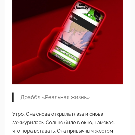
L
i
z
z
i
Драббл «Реальная жизнь»
Утро. Она снова открыла глаза и снова
зажмурилась. Солнце било в окно, намекая,
что пора вставать. Она привычным жестом