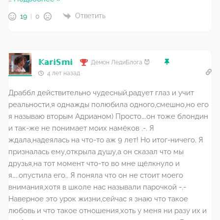
Ответить
19
0
𝕂𝕒𝕣𝕚𝕊𝕞𝕚
Демон ЛедиБлога 😈
4 лет назад
Драббл действительно чудесный,радует глаз и учит
реальности,я однажды полюбила одного,смешно,но его
я называю вторым Адрианом) Просто….он тоже блондин
и так-же не понимает моих намёков .-. Я
ждала,надеялась на что-то аж 9 лет! Но итог-ничего. Я
призналась ему,открыла душу,а он сказал что мы
друзья,на тот момент что-то во мне щёлкнуло и
я…..опустила его.. Я поняла что он не стоит моего
внимания,хотя в школе нас называли парочкой -.-
Наверное это урок жизни,сейчас я знаю что такое
любовь и что такое отношения,хоть у меня ни разу их и