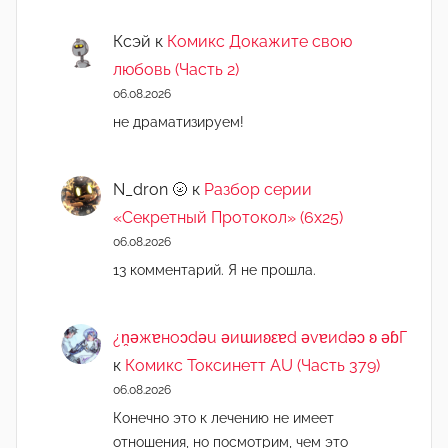
Ксэй
к
Комикс Докажите свою
любовь (Часть 2)
06.08.2026
не драматизируем!
N_dron 🌝
к
Разбор серии
«Секретный Протокол» (6х25)
06.08.2026
13 комментарий. Я не прошла.
¿n̯ǝжɐноɔdǝu ǝиɯиʚεɐd ǝvɐиdǝɔ ʚ ǝɓГ
к
Комикс Токсинетт AU (Часть 379)
06.08.2026
Конечно это к лечению не имеет
отношения, но посмотрим, чем это