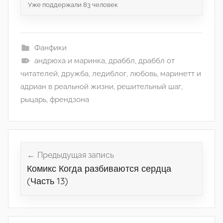
Уже поддержали
83
человек
Фанфики
андрюха и маринка
,
драббл
,
драббл от
читателей
,
дружба
,
ледиблог
,
любовь
,
маринетт и
адриан в реальной жизни
,
решительный шаг
,
рыцарь
,
френдзона
Навигация
по
Предыдущая запись
Комикс Когда разбиваются сердца
записям
(Часть 13)