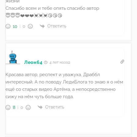
жизни
Спасибо всем и тебе опять спасибо автор
😇😇😇❤️❤️❤️💓💓💓😘😘😘
Ответить
10
0
Леон64
4 лет назад
Красава автор, респект и уважуха. Драббл
интересный. А по поводу ЛедиБлога то знаю я о нём
ещё со старых видео Артёма, а непосредственно
сижу на нём чуть больше года.
Ответить
8
0