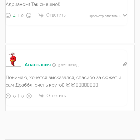
Адрианом) Так смешно!)
Ответить
4
0
Просмотр ответов
(1)
Анастасия
3 лет назад
Понимаю, хочется высказался, спасибо за сюжет и
сам Драббл, очень круто)) 😌😌👍🏻👍🏻✌🏻✌🏻
Ответить
0
0