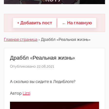
другие.
+ Добавить пост
← На главную
Главная страница
›
Драббл «Реальная жизнь»
Драббл «Реальная жизнь»
Опубликовано
22.08.2021
а
в
т
А сколько вы сидите в ЛедиБлоге?
о
р
Автор
Lizzi
о
м