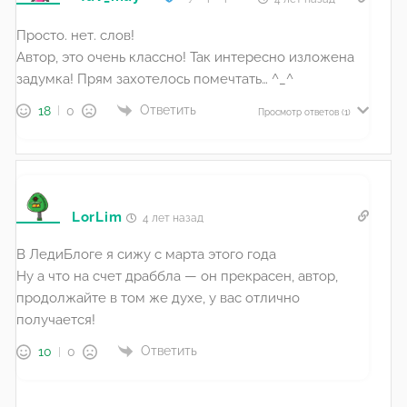
Просто. нет. слов!
Автор, это очень классно! Так интересно изложена
задумка! Прям захотелось помечтать… ^_^
Ответить
18
0
Просмотр ответов
(1)
LorLim
4 лет назад
В ЛедиБлоге я сижу с марта этого года
Ну а что на счет драббла — он прекрасен, автор,
продолжайте в том же духе, у вас отлично
получается!
Ответить
10
0