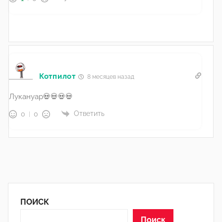
Котпилот
8 месяцев назад
Лукануар💀💀💀💀
Ответить
0
0
ПОИСК
Поиск