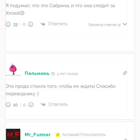
Я подумал, что это Сабрина, и что она следит за
Хлоей😕
Ответить
33
0
Просмотр ответов
(3)
Пельмень
4 лет назад
Эта прода стоила того, чтобы ее ждать! Спасибо
переводчику :)
Ответить
10
0
Mr_Funner
Активный Пользователь