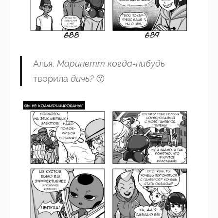
Алья,
Маринетт
когда-нибудь
творила
дичь?
😗