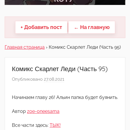
другие.
+ Добавить пост
← На главную
Главная страница
›
Комикс Скарлет Леди (Часть 95)
Комикс Скарлет Леди (Часть 95)
Опубликовано
27.08.2021
а
в
т
Начинаем главу 26! Альин папка будет буянить.
о
р
Автор
zoe-oneesama
о
м
Все части здесь:
ТЫК!