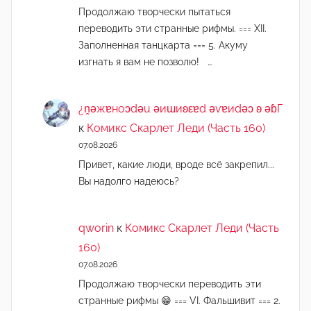
Продолжаю творчески пытаться
переводить эти странные рифмы. === XII.
Заполненная танцкарта === 5. Акуму
изгнать я вам не позволю! …
¿n̯ǝжɐноɔdǝu ǝиɯиʚεɐd ǝvɐиdǝɔ ʚ ǝɓГ
к
Комикс Скарлет Леди (Часть 160)
07.08.2026
Привет, какие люди, вроде всё закрепил...
Вы надолго надеюсь?
qworin
к
Комикс Скарлет Леди (Часть
160)
07.08.2026
Продолжаю творчески переводить эти
странные рифмы 😁 === VI. Фальшивит === 2.