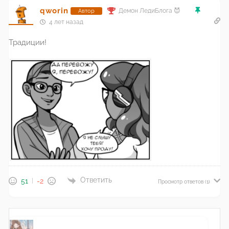
qworin
Демон ЛедиБлога 😈
Автор
4 лет назад
Традиции!
Ответить
51
-2
Просмотр ответов
(1)