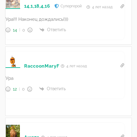
14,1,18,4,16
Супергерой
4 лет назад
Ура!!! Наконец дождались!)))
Ответить
14
0
RaccoonMaryF
4 лет назад
Ура
Ответить
12
0