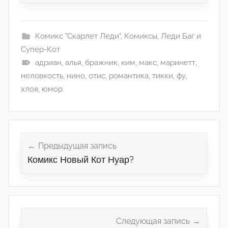
Комикс "Скарлет Леди"
,
Комиксы
,
Леди Баг и
Супер-Кот
адриан
,
алья
,
бражник
,
ким
,
макс
,
маринетт
,
неловкость
,
нино
,
отис
,
романтика
,
тикки
,
фу
,
хлоя
,
юмор
Навигация
по
Предыдущая запись
Комикс Новый Кот Нуар?
записям
Следующая запись