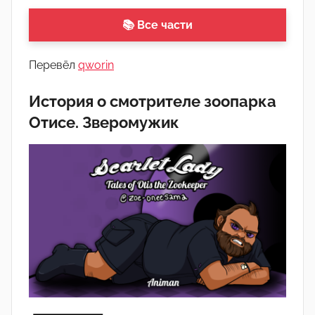
q
w
📚 Все части
o
r
Перевёл
qworin
i
n
История о смотрителе зоопарка
Отисе. Зверомужик