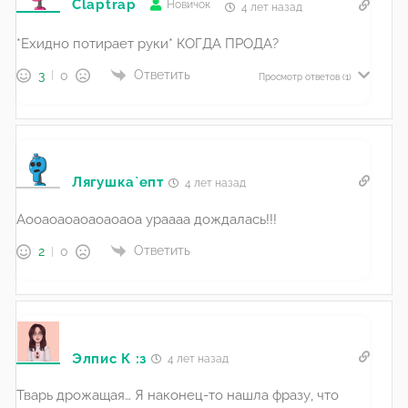
Claptrap
Новичок
4 лет назад
*Ехидно потирает руки* КОГДА ПРОДА?
Ответить
3
0
Просмотр ответов
(1)
Лягушка`епт
4 лет назад
Аооаоаоаоаоаоаоа ураааа дождалась!!!
Ответить
2
0
Элпис К :з
4 лет назад
Тварь дрожащая… Я наконец-то нашла фразу, что