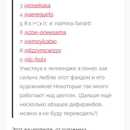
3
@rosekasa
4
@aerequets
5 Я 👉👈 (т. е. naimea-fanart)
6
@zoe-oneesama
7
@emsylcatac
8
@tizzymcwizzy
9
@lc-holy
Участвуя в челлендже я понял, как
сильно люблю этот фандом и его
художников! Некоторые так много
работают над цветом… [Дальше ещё
несколько абзацев дифирамбов,
можно я не буду переводить?]
Этот же челлендж, от художника