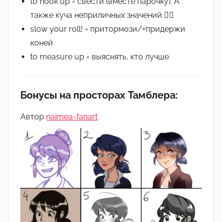
to hook up = свести (вместе парочку). А
также куча неприличных значений 🤷‍♂️
slow your roll! = притормози/+придержи
коней
to measure up = выяснять, кто лучше
Бонусы на просторах Тамблера:
Автор
naimea-fanart