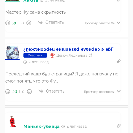
Анюта
4 лет назад
Мастер Фу сама скрытность
Ответить
31
0
Просмотр ответов
(6)
¿n̯ǝжɐноɔdǝu ǝиɯиʚεɐd ǝvɐиdǝɔ ʚ ǝɓГ
Демон ЛедиБлога 😈
Участник
4 лет назад
Последний кадр 690 страницы? Я даже поначалу не
смог понять, что это Фу…
Ответить
26
0
Просмотр ответов
(5)
Маньяк-убивца
4 лет назад