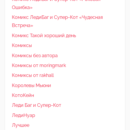
Ошибка»
Комикс ЛедиБаг и Супер-Кот «Чудесная
Встреча»
Комикс Такой хороший день
Комиксы
Комиксы без автора
Комиксы от moringmark
Комиксы от rakhall
Королевы Мьюни
КотоКейн
Леди Баг и Супер-Кот
ЛедиНуар
Лучшее