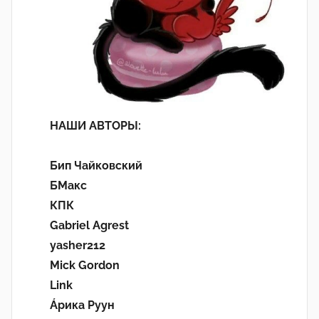
НАШИ АВТОРЫ:
Бип Чайковский
БМакс
КПК
Gabriel Agrest
yasher212
Mick Gordon
Link
Áрика Руун