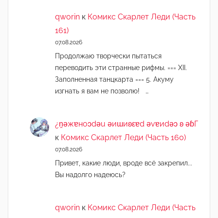
qworin
к
Комикс Скарлет Леди (Часть
161)
07.08.2026
Продолжаю творчески пытаться
переводить эти странные рифмы. === XII.
Заполненная танцкарта === 5. Акуму
изгнать я вам не позволю! …
¿n̯ǝжɐноɔdǝu ǝиɯиʚεɐd ǝvɐиdǝɔ ʚ ǝɓГ
к
Комикс Скарлет Леди (Часть 160)
07.08.2026
Привет, какие люди, вроде всё закрепил...
Вы надолго надеюсь?
qworin
к
Комикс Скарлет Леди (Часть