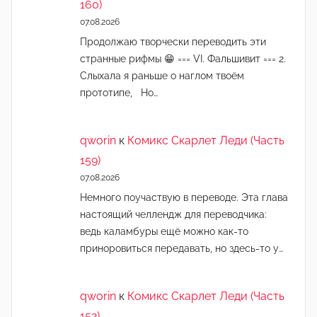
160)
07.08.2026
Продолжаю творчески переводить эти
странные рифмы 😁 === VI. Фальшивит === 2.
Слыхала я раньше о наглом твоём
прототипе, Но…
qworin
к
Комикс Скарлет Леди (Часть
159)
07.08.2026
Немного поучаствую в переводе. Эта глава
настоящий челлендж для переводчика:
ведь каламбуры ещё можно как-то
приноровиться передавать, но здесь-то у…
qworin
к
Комикс Скарлет Леди (Часть
152)