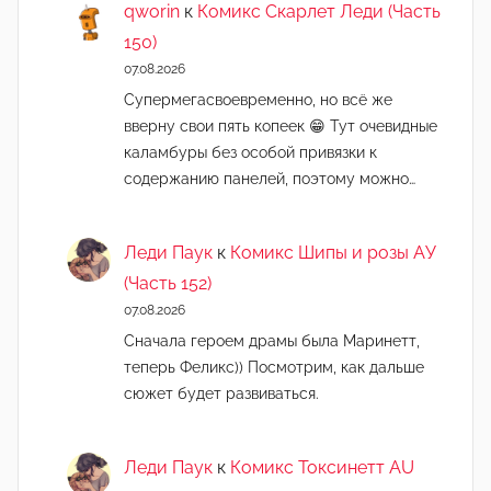
qworin
к
Комикс Скарлет Леди (Часть
150)
07.08.2026
Супермегасвоевременно, но всё же
вверну свои пять копеек 😁 Тут очевидные
каламбуры без особой привязки к
содержанию панелей, поэтому можно…
Леди Паук
к
Комикс Шипы и розы АУ
(Часть 152)
07.08.2026
Сначала героем драмы была Маринетт,
теперь Феликс)) Посмотрим, как дальше
сюжет будет развиваться.
Леди Паук
к
Комикс Токсинетт AU