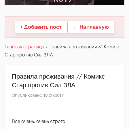
другие.
+ Добавить пост
← На главную
Главная страница
›
Правила проживания // Комикс
Стар против Сил ЗЛА
Правила проживания // Комикс
Стар против Сил ЗЛА
Опубликовано
18.09.2017
а
в
т
о
Все очень, очень строго.
р