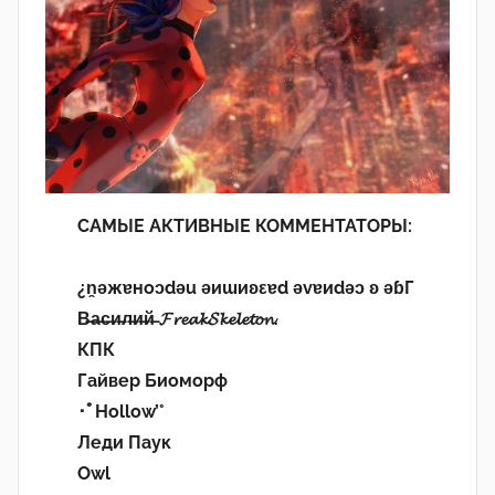
САМЫЕ АКТИВНЫЕ КОММЕНТАТОРЫ:
¿n̯ǝжɐноɔdǝu ǝиɯиʚεɐd ǝvɐиdǝɔ ʚ ǝɓГ
В̶а̶с̶и̶л̶и̶й̶ 𝓕𝓻𝓮𝓪𝓴𝓢𝓴𝓮𝓵𝓮𝓽𝓸𝓷.
КПК
Гайвер Биоморф
･ﾟHollow’°
Леди Паук
Owl