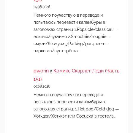
07.08.2026
Немного поучаствую в переводе и
попытаюсь перевести каламбуры в
заголовках страниц 1.Popsicle/classical —
эскимо/чукчимо 2.Smoothie/roughie —
смузи/безмузи 3.Parking/parqueen —
парковка/пустырёвка…
qworin
к
Комикс Скарлет Леди (Часть
151)
07.08.2026
Немного поучаствую в переводе и
попытаюсь перевести каламбуры в
заголовках страниц. 1.Hot dog/Cold dog —
Хот-дог/Хот-кэт или Cocucka в тесте/в…