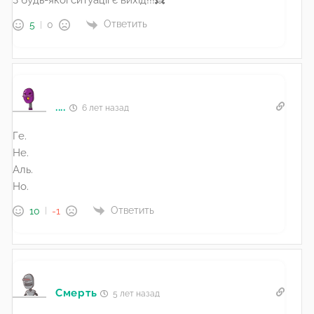
З будь-якої ситуації є вихід!!!👸
Ответить
5
0
....
6 лет назад
Ге.
Не.
Аль.
Но.
Ответить
10
-1
Смерть
5 лет назад