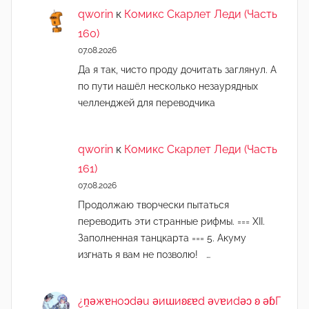
qworin
к
Комикс Скарлет Леди (Часть
160)
07.08.2026
Да я так, чисто проду дочитать заглянул. А
по пути нашёл несколько незаурядных
челленджей для переводчика
qworin
к
Комикс Скарлет Леди (Часть
161)
07.08.2026
Продолжаю творчески пытаться
переводить эти странные рифмы. === XII.
Заполненная танцкарта === 5. Акуму
изгнать я вам не позволю! …
¿n̯ǝжɐноɔdǝu ǝиɯиʚεɐd ǝvɐиdǝɔ ʚ ǝɓГ