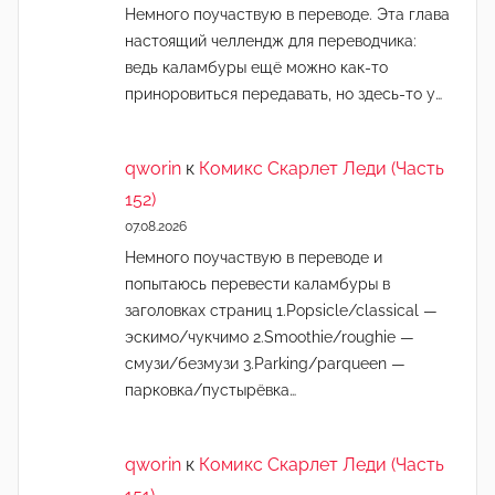
Немного поучаствую в переводе. Эта глава
настоящий челлендж для переводчика:
ведь каламбуры ещё можно как-то
приноровиться передавать, но здесь-то у…
qworin
к
Комикс Скарлет Леди (Часть
152)
07.08.2026
Немного поучаствую в переводе и
попытаюсь перевести каламбуры в
заголовках страниц 1.Popsicle/classical —
эскимо/чукчимо 2.Smoothie/roughie —
смузи/безмузи 3.Parking/parqueen —
парковка/пустырёвка…
qworin
к
Комикс Скарлет Леди (Часть