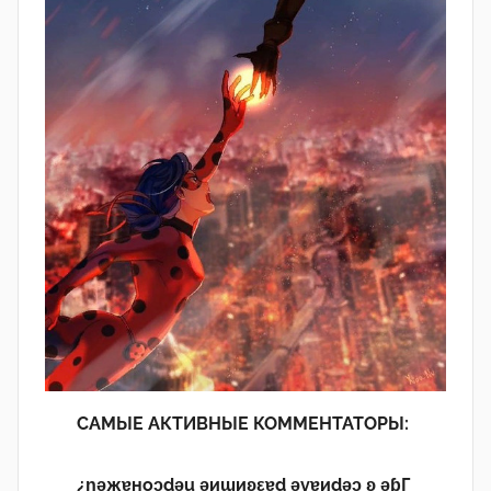
САМЫЕ АКТИВНЫЕ КОММЕНТАТОРЫ:
¿n̯ǝжɐноɔdǝu ǝиɯиʚεɐd ǝvɐиdǝɔ ʚ ǝɓГ