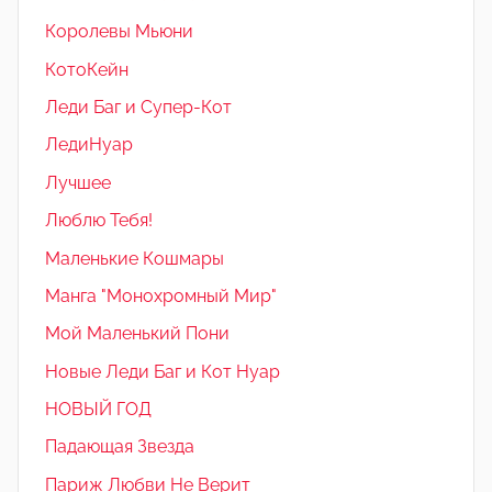
Королевы Мьюни
КотоКейн
Леди Баг и Супер-Кот
ЛедиНуар
Лучшее
Люблю Тебя!
Маленькие Кошмары
Манга "Монохромный Мир"
Мой Маленький Пони
Новые Леди Баг и Кот Нуар
НОВЫЙ ГОД
Падающая Звезда
Париж Любви Не Верит