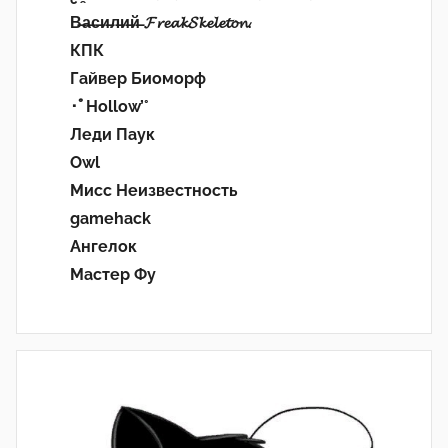
В̶а̶с̶и̶л̶и̶й̶ 𝓕𝓻𝓮𝓪𝓴𝓢𝓴𝓮𝓵𝓮𝓽𝓸𝓷.
КПК
Гайвер Биоморф
･ﾟHollow’°
Леди Паук
Owl
Мисс Неизвестность
gamehack
Ангелок
Мастер Фу