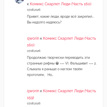
к
Комикс Скарлет Леди (Часть 160)
07.08.2026
Привет, какие люди, вроде всё закрепил...
Вы надолго надеюсь?
qworin
к
Комикс Скарлет Леди (Часть
160)
07.08.2026
Продолжаю творчески переводить эти
странные рифмы 😁 === VI. Фальшивит === 2.
Слыхала я раньше о наглом твоём
прототипе, Но…
qworin
к
Комикс Скарлет Леди (Часть
159)
07.08.2026