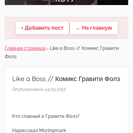
другие.
+ Добавить пост
← На главную
Главная страница
›
Like a Boss // Комикс Гравити
Фолз
Like a Boss // Комикс Гравити Фолз
Опубликовано
24.09.2017
а
в
т
о
Кто главный в Гравити Фолз?
р
о
Нарисовал Moringmark