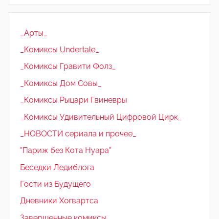
_Арты_
_Комиксы Undertale_
_Комиксы Гравити Фолз_
_Комиксы Дом Совы_
_Комиксы Рыцари Гвиневры
_Комиксы Удивительный Цифровой Цирк_
_НОВОСТИ сериала и прочее_
"Париж без Кота Нуара"
Беседки Ледиблога
Гости из Будущего
Дневники Хогвартса
Завершенные комиксы