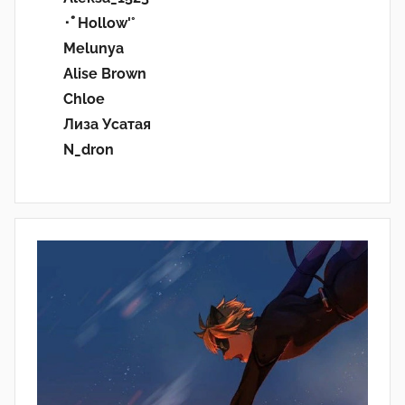
･ﾟHollow'°
Melunya
Alise Brown
Chloe
Лиза Усатая
N_dron