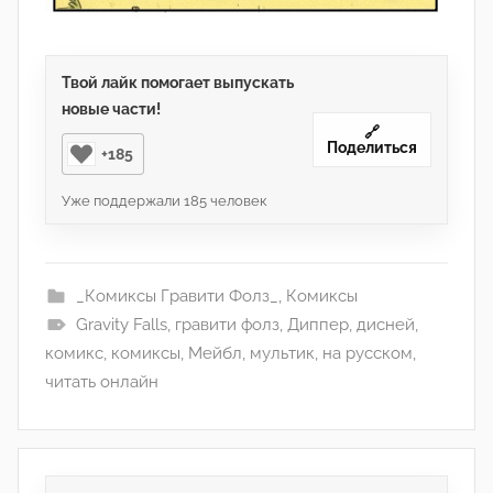
Твой лайк помогает выпускать
новые части!
🔗
Поделиться
+185
Уже поддержали
185
человек
_Комиксы Гравити Фолз_
,
Комиксы
Gravity Falls
,
гравити фолз
,
Диппер
,
дисней
,
комикс
,
комиксы
,
Мейбл
,
мультик
,
на русском
,
читать онлайн
Навигация