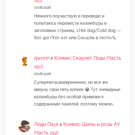
151)
07.08.2026
Немного поучаствую в переводе и
попытаюсь перевести каламбуры в
заголовках страниц. 1.Hot dog/Cold dog —
Хот-дог/Хот-кэт или Cocucka в тесте/в…
qworin
к
Комикс Скарлет Леди (Часть
150)
07.08.2026
Супермегасвоевременно, но всё же
вверну свои пять копеек 😁 Тут очевидные
каламбуры без особой привязки к
содержанию панелей, поэтому можно…
Леди Паук
к
Комикс Шипы и розы АУ
(Часть 152)