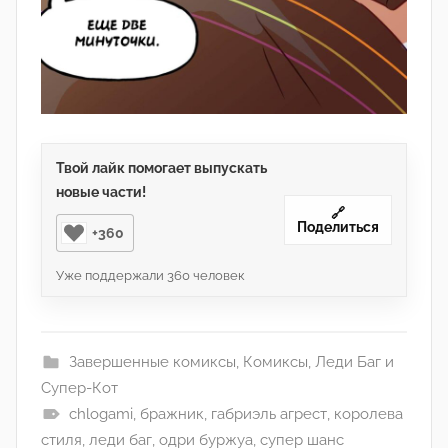
Твой лайк помогает выпускать
новые части!
🔗
Поделиться
+360
Уже поддержали
360
человек
Завершенные комиксы
,
Комиксы
,
Леди Баг и
Супер-Кот
chlogami
,
бражник
,
габриэль агрест
,
королева
стиля
,
леди баг
,
одри буржуа
,
супер шанс