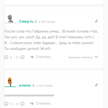
Смерть
4 лет назад
После слов что Габриель умер…. (В моей голове:»Yas,
Yas yes, yes, yes!!! Да, да, да!!! Б*ять!! Наконец-то!!!»)
Я:… Соболезную тебе Адриан….. (рад за тебя сынок!!
Ты свободен детка!! Жги!!)
Ответить
0
0
Просмотр ответов
(1)
елена
4 лет назад
хииииииииииииииииииииии
Ответить
0
0