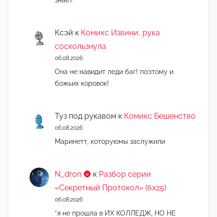
знает.
Ксэй
к
Комикс Извини, рука
соскользнула
06.08.2026
Она не навидит леди баг! поэтому и
божьих коровок!
Туз под рукавом
к
Комикс Бешенство
06.08.2026
Маринетт, которуюмы заслужили
N_dron 🌚
к
Разбор серии
«Секретный Протокол» (6х25)
06.08.2026
*я не прошла в ИХ КОЛЛЕДЖ, НО НЕ