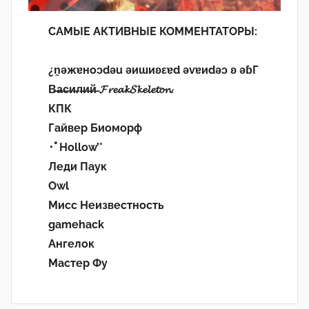
САМЫЕ АКТИВНЫЕ КОММЕНТАТОРЫ:
¿n̯ǝжɐноɔdǝu ǝиɯиʚεɐd ǝvɐиdǝɔ ʚ ǝɓГ
В̶а̶с̶и̶л̶и̶й̶ 𝓕𝓻𝓮𝓪𝓴𝓢𝓴𝓮𝓵𝓮𝓽𝓸𝓷.
КПК
Гайвер Биоморф
･ﾟHollow’°
Леди Паук
Owl
Мисс Неизвестность
gamehack
Ангелок
Мастер Фу