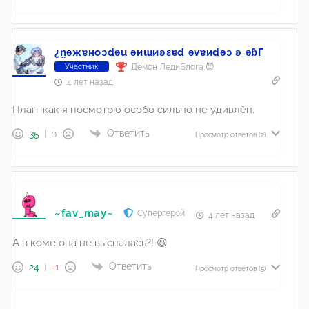
¿n̯ǝжɐноɔdǝu ǝиɯиʚεɐd ǝvɐиdǝɔ ʚ ǝɓГ
Демон ЛедиБлога 😈
Участник
4 лет назад
Плагг как я посмотрю особо сильно не удивлён.
Ответить
35
0
Просмотр ответов
(2)
~fav_may~
Супергерой
4 лет назад
А в коме она не выспалась?! 😆
Ответить
24
-1
Просмотр ответов
(5)