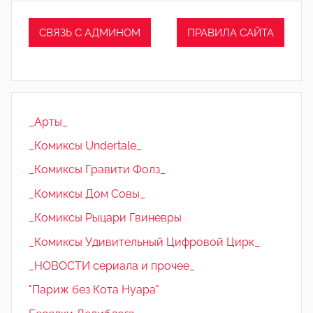
СВЯЗЬ С АДМИНОМ
ПРАВИЛА САЙТА
_Арты_
_Комиксы Undertale_
_Комиксы Гравити Фолз_
_Комиксы Дом Совы_
_Комиксы Рыцари Гвиневры
_Комиксы Удивительный Цифровой Цирк_
_НОВОСТИ сериала и прочее_
"Париж без Кота Нуара"