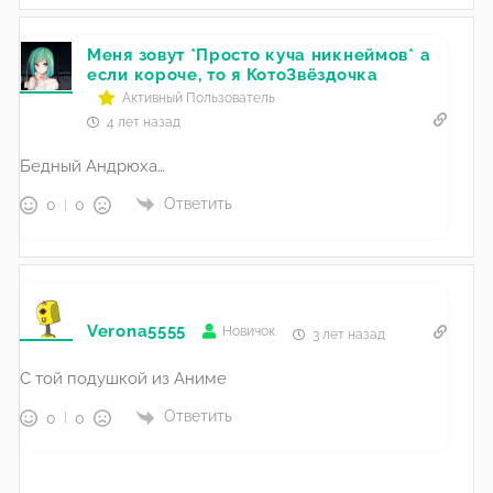
Меня зовут *Просто куча никнеймов* а
если короче, то я КотоЗвёздочка
Активный Пользователь
4 лет назад
Бедный Андрюха…
Ответить
0
0
Verona5555
Новичок
3 лет назад
С той подушкой из Аниме
Ответить
0
0