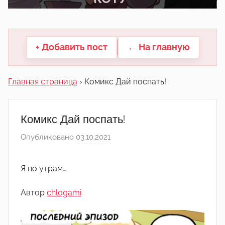
другие.
+ Добавить пост
← На главную
Главная страница
›
Комикс Дай поспать!
Комикс Дай поспать!
Опубликовано
03.10.2021
а
в
т
Я по утрам…
о
р
Автор
chlogami
о
м