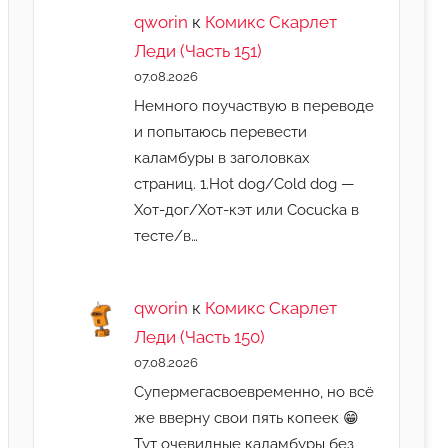
qworin
к
Комикс Скарлет
Леди (Часть 151)
07.08.2026
Немного поучаствую в переводе
и попытаюсь перевести
каламбуры в заголовках
страниц. 1.Hot dog/Cold dog —
Хот-дог/Хот-кэт или Cocucka в
тесте/в…
qworin
к
Комикс Скарлет
Леди (Часть 150)
07.08.2026
Супермегасвоевременно, но всё
же вверну свои пять копеек 😁
Тут очевидные каламбуры без