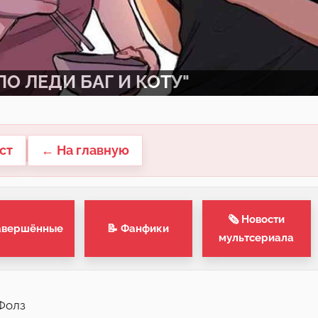
О ЛЕДИ БАГ И КОТУ"
ст
← На главную
🗞 Новости
авершённые
📝 Фанфики
мультсериала
 Фолз