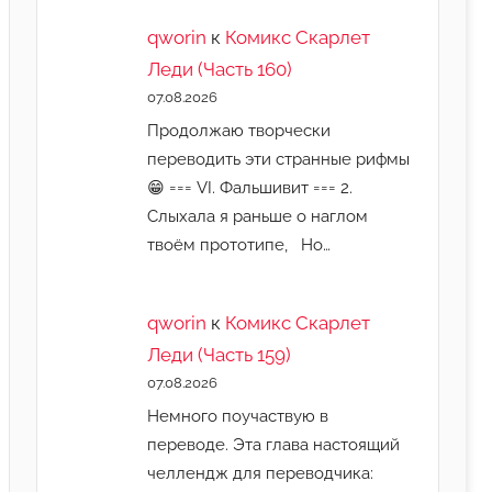
qworin
к
Комикс Скарлет
Леди (Часть 160)
07.08.2026
Продолжаю творчески
переводить эти странные рифмы
😁 === VI. Фальшивит === 2.
Слыхала я раньше о наглом
твоём прототипе, Но…
qworin
к
Комикс Скарлет
Леди (Часть 159)
07.08.2026
Немного поучаствую в
переводе. Эта глава настоящий
челлендж для переводчика: