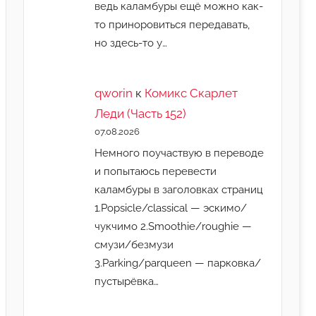
ведь каламбуры ещё можно как-
то приноровиться передавать,
но здесь-то у…
qworin
к
Комикс Скарлет
Леди (Часть 152)
07.08.2026
Немного поучаствую в переводе
и попытаюсь перевести
каламбуры в заголовках страниц
1.Popsicle/classical — эскимо/
чукчимо 2.Smoothie/roughie —
смузи/безмузи
3.Parking/parqueen — парковка/
пустырёвка…