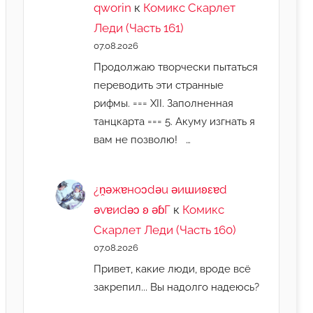
qworin
к
Комикс Скарлет
Леди (Часть 161)
07.08.2026
Продолжаю творчески пытаться
переводить эти странные
рифмы. === XII. Заполненная
танцкарта === 5. Акуму изгнать я
вам не позволю! …
¿n̯ǝжɐноɔdǝu ǝиɯиʚεɐd
ǝvɐиdǝɔ ʚ ǝɓГ
к
Комикс
Скарлет Леди (Часть 160)
07.08.2026
Привет, какие люди, вроде всё
закрепил... Вы надолго надеюсь?