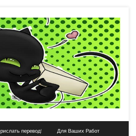
рислать перевод!
Для Ваших Работ