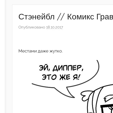
Стэнейбл // Комикс Гра
Опубликовано
18.10.2017
а
в
т
о
Местами даже жутко.
р
о
м
А
р
т
ё
м