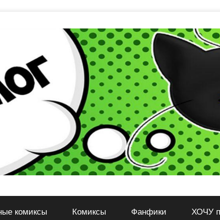
ные комиксы
Комиксы
Фанфики
ХОЧУ п