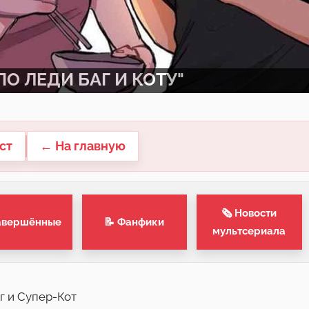
О ЛЕДИ БАГ И КОТУ"
ст
← На главную
🗞 Новости
авершённые
📝 Фанфики
мультсериала
г и Супер-Кот