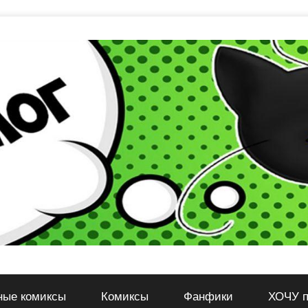
ные комиксы
Комиксы
Фанфики
ХОЧУ п