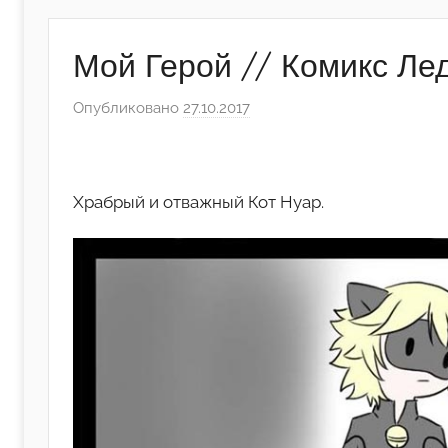
Мой Герой // Комикс Лед
Опубликовано
27.10.2017
а
в
т
о
Храбрый и отважный Кот Нуар.
р
о
м
А
р
т
ё
м