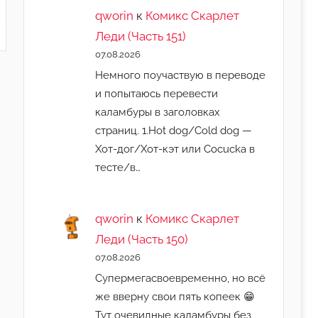
qworin
к
Комикс Скарлет
Леди (Часть 151)
07.08.2026
Немного поучаствую в переводе
и попытаюсь перевести
каламбуры в заголовках
страниц. 1.Hot dog/Cold dog —
Хот-дог/Хот-кэт или Cocucka в
тесте/в…
qworin
к
Комикс Скарлет
Леди (Часть 150)
07.08.2026
Супермегасвоевременно, но всё
же вверну свои пять копеек 😁
Тут очевидные каламбуры без