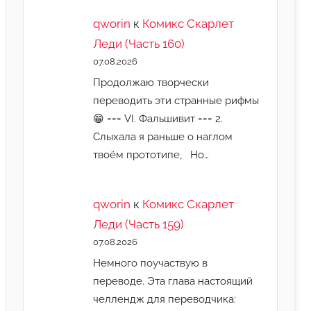
qworin
к
Комикс Скарлет
Леди (Часть 160)
07.08.2026
Продолжаю творчески
переводить эти странные рифмы
😁 === VI. Фальшивит === 2.
Слыхала я раньше о наглом
твоём прототипе, Но…
qworin
к
Комикс Скарлет
Леди (Часть 159)
07.08.2026
Немного поучаствую в
переводе. Эта глава настоящий
челлендж для переводчика: