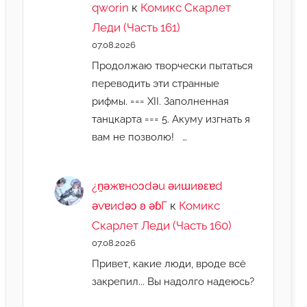
qworin
к
Комикс Скарлет
Леди (Часть 161)
07.08.2026
Продолжаю творчески пытаться
переводить эти странные
рифмы. === XII. Заполненная
танцкарта === 5. Акуму изгнать я
вам не позволю! …
¿n̯ǝжɐноɔdǝu ǝиɯиʚεɐd
ǝvɐиdǝɔ ʚ ǝɓГ
к
Комикс
Скарлет Леди (Часть 160)
07.08.2026
Привет, какие люди, вроде всё
закрепил... Вы надолго надеюсь?