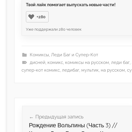
Твой лайк помогает выпускать новые части!
+280
Уже поддержали
280
человек
Комиксы
,
Леди Баг и Супер-Кот
дисней
,
комикс
,
комиксы на русском
,
леди баг
,
супер-кот комикс
,
ледибаг
,
мультик
,
на русском
,
су
Навигация
по
Предыдущая запись
записям
Рождение Вольпины (Часть 3) //