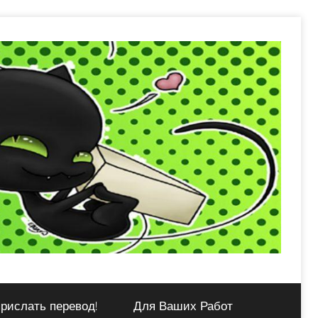
рислать перевод!
Для Ваших Работ