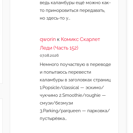
ведь каламбуры ещё можно как-
то приноровиться передавать,
но здесь-то у…
qworin
к
Комикс Скарлет
Леди (Часть 152)
07.08.2026
Немного поучаствую в переводе
и попытаюсь перевести
каламбуры в заголовках страниц
1.Popsicle/classical — эскимо/
чукчимо 2.Smoothie/roughie —
смузи/безмузи
3.Parking/parqueen — парковка/
пустырёвка…