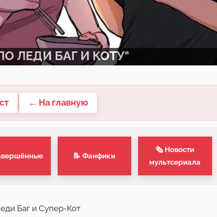
О ЛЕДИ БАГ И КОТУ"
ст
← На главную
🗞 Новости
авершённые
📝 Фанфики
мультсериала
Леди Баг и Супер-Кот