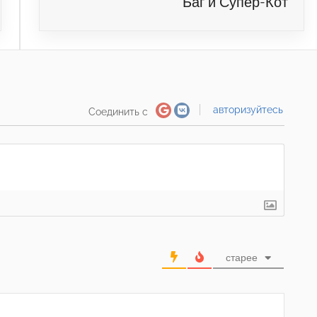
Баг и Супер-Кот
авторизуйтесь
Соединить с
старее