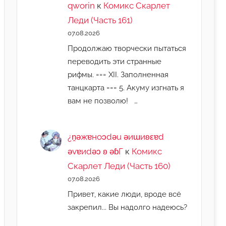
qworin
к
Комикс Скарлет
Леди (Часть 161)
07.08.2026
Продолжаю творчески пытаться
переводить эти странные
рифмы. === XII. Заполненная
танцкарта === 5. Акуму изгнать я
вам не позволю! …
¿n̯ǝжɐноɔdǝu ǝиɯиʚεɐd
ǝvɐиdǝɔ ʚ ǝɓГ
к
Комикс
Скарлет Леди (Часть 160)
07.08.2026
Привет, какие люди, вроде всё
закрепил... Вы надолго надеюсь?