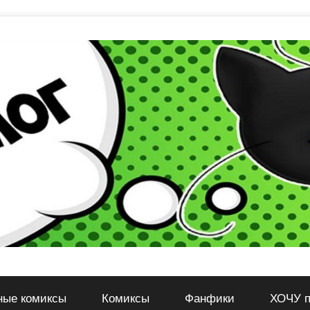
ные комиксы
Комиксы
Фанфики
ХОЧУ п