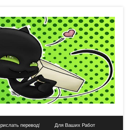
рислать перевод!
Для Ваших Работ