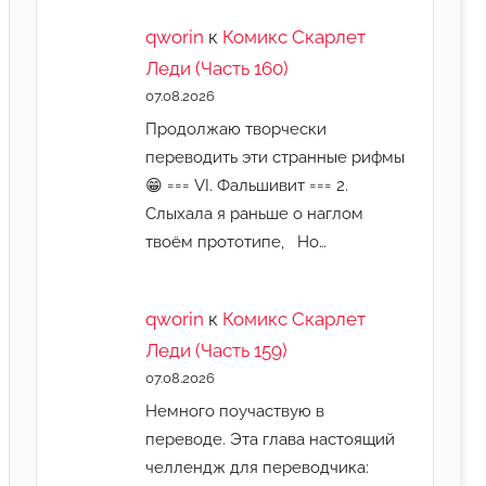
qworin
к
Комикс Скарлет
Леди (Часть 160)
07.08.2026
Продолжаю творчески
переводить эти странные рифмы
😁 === VI. Фальшивит === 2.
Слыхала я раньше о наглом
твоём прототипе, Но…
qworin
к
Комикс Скарлет
Леди (Часть 159)
07.08.2026
Немного поучаствую в
переводе. Эта глава настоящий
челлендж для переводчика: