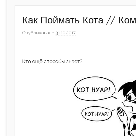
Как Поймать Кота // Ком
Опубликовано
31.10.2017
а
в
т
о
Кто ещё способы знает?
р
о
м
А
р
т
ё
м