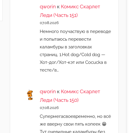
qworin
к
Комикс Скарлет
Леди (Часть 151)
07.08.2026
Немного поучаствую в переводе
и попытаюсь перевести
каламбуры в заголовках
страниц. 1.Hot dog/Cold dog —
Хот-дог/Хот-кэт или Cocucka в
тесте/в…
qworin
к
Комикс Скарлет
Леди (Часть 150)
07.08.2026
Супермегасвоевременно, но всё
же вверну свои пять копеек 😁
Тут очевидные каламбуры без