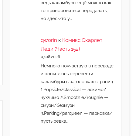
ведь каламбуры ещё можно как-
то приноровиться передавать,
но здесь-то у…
qworin
к
Комикс Скарлет
Леди (Часть 152)
07.08.2026
Немного поучаствую в переводе
и попытаюсь перевести
каламбуры в заголовках страниц
1.Popsicle/classical — эскимо/
чукчимо 2.Smoothie/roughie —
смузи/безмузи
3.Parking/parqueen — парковка/
пустырёвка…