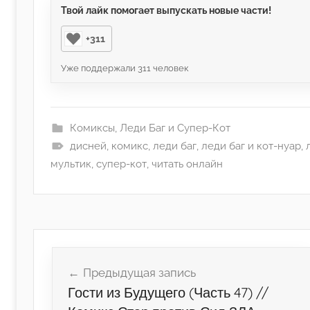
Твой лайк помогает выпускать новые части!
+311
Уже поддержали
311
человек
Комиксы
,
Леди Баг и Супер-Кот
дисней
,
комикс
,
леди баг
,
леди баг и кот-нуар
,
мультик
,
супер-кот
,
читать онлайн
Навигация
по
Предыдущая запись
записям
Гости из Будущего (Часть 47) //