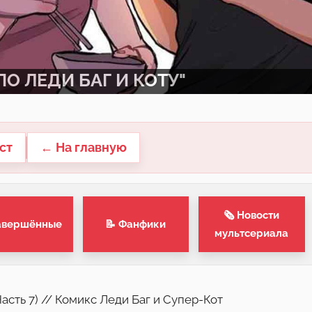
О ЛЕДИ БАГ И КОТУ"
ст
← На главную
🗞 Новости
авершённые
📝 Фанфики
мультсериала
асть 7) // Комикс Леди Баг и Супер-Кот