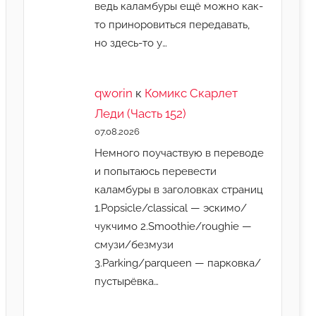
ведь каламбуры ещё можно как-
то приноровиться передавать,
но здесь-то у…
qworin
к
Комикс Скарлет
Леди (Часть 152)
07.08.2026
Немного поучаствую в переводе
и попытаюсь перевести
каламбуры в заголовках страниц
1.Popsicle/classical — эскимо/
чукчимо 2.Smoothie/roughie —
смузи/безмузи
3.Parking/parqueen — парковка/
пустырёвка…