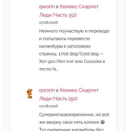
qworin
к
Комикс Скарлет
Леди (Часть 151)
07.08.2026
Немного поучаствую в переводе
и попытаюсь перевести
каламбуры в заголовках
страниц. 1.Hot dog/Cold dog —
Хот-дог/Хот-кэт или Cocucka в
тесте/в…
qworin
к
Комикс Скарлет
Леди (Часть 150)
07.08.2026
Супермегасвоевременно, но всё
же вверну свои пять копеек 😁
Тут очевидные каламбуры без