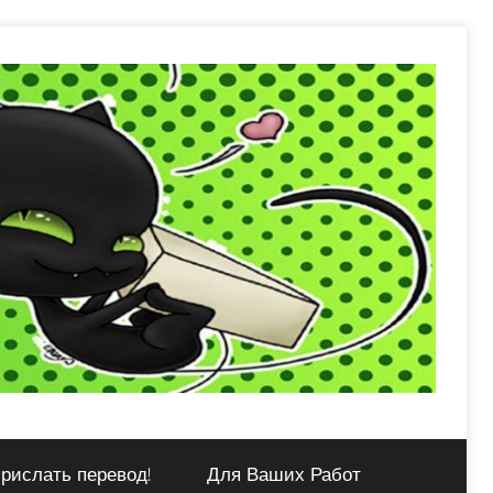
рислать перевод!
Для Ваших Работ