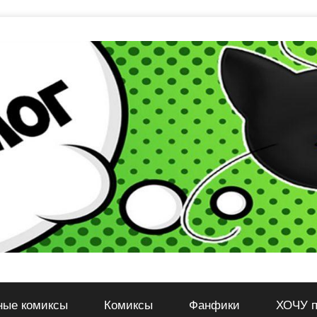
ные комиксы
Комиксы
Фанфики
ХОЧУ п