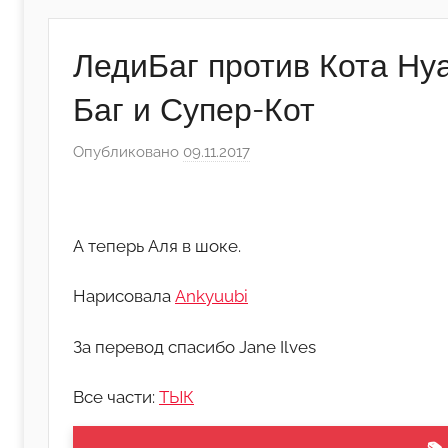
ЛедиБаг против Кота Нуа
Баг и Супер-Кот
Опубликовано
09.11.2017
а
в
т
о
А теперь Аля в шоке.
р
о
Нарисовала
Ankyuubi
м
А
За перевод спасибо Jane Ilves
р
т
Все части:
ТЫК
ё
м