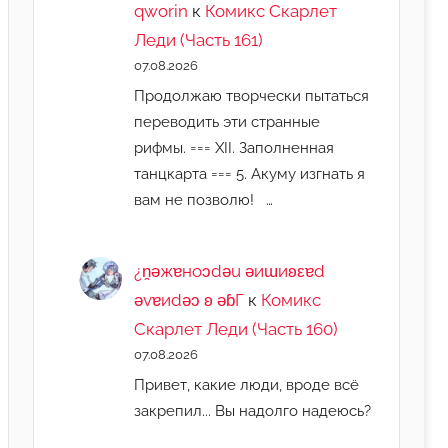
qworin
к
Комикс Скарлет
Леди (Часть 161)
07.08.2026
Продолжаю творчески пытаться
переводить эти странные
рифмы. === XII. Заполненная
танцкарта === 5. Акуму изгнать я
вам не позволю! …
¿n̯ǝжɐноɔdǝu ǝиɯиʚεɐd
ǝvɐиdǝɔ ʚ ǝɓГ
к
Комикс
Скарлет Леди (Часть 160)
07.08.2026
Привет, какие люди, вроде всё
закрепил... Вы надолго надеюсь?