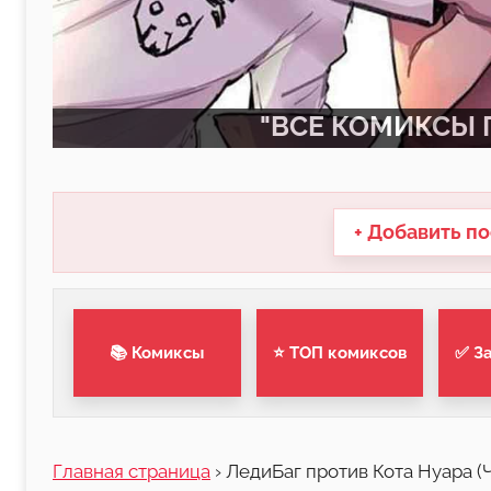
"ВСЕ КОМИКСЫ П
+ Добавить по
📚 Комиксы
⭐ ТОП комиксов
✅ З
Главная страница
›
ЛедиБаг против Кота Нуара (Ч