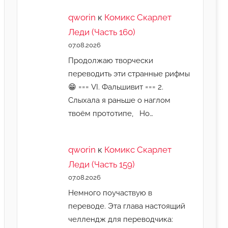
qworin
к
Комикс Скарлет
Леди (Часть 160)
07.08.2026
Продолжаю творчески
переводить эти странные рифмы
😁 === VI. Фальшивит === 2.
Слыхала я раньше о наглом
твоём прототипе, Но…
qworin
к
Комикс Скарлет
Леди (Часть 159)
07.08.2026
Немного поучаствую в
переводе. Эта глава настоящий
челлендж для переводчика: