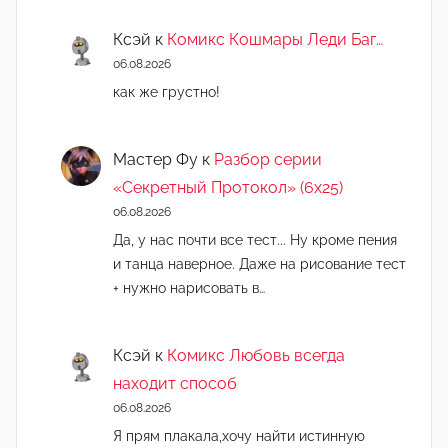
Ксэй
к
Комикс Кошмары Леди Баг…
06.08.2026
как же грустно!
Мастер Фу
к
Разбор серии
«Секретный Протокол» (6х25)
06.08.2026
Да, у нас почти все тест... Ну кроме пения
и танца наверное. Даже на рисование тест
+ нужно нарисовать в…
Ксэй
к
Комикс Любовь всегда
находит способ
06.08.2026
Я прям плакала,хочу найти истинную