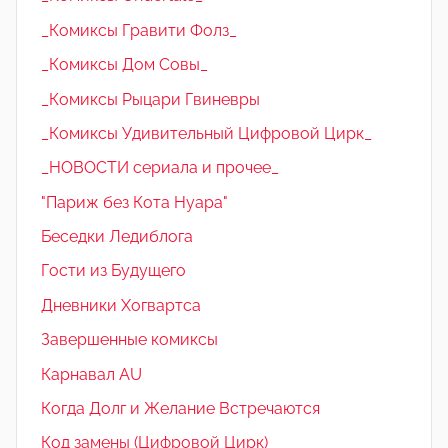
_Комиксы Гравити Фолз_
_Комиксы Дом Совы_
_Комиксы Рыцари Гвиневры
_Комиксы Удивительный Цифровой Цирк_
_НОВОСТИ сериала и прочее_
"Париж без Кота Нуара"
Беседки Ледиблога
Гости из Будущего
Дневники Хогвартса
Завершенные комиксы
Карнавал AU
Когда Долг и Желание Встречаются
Код замены (Цифровой Цирк)