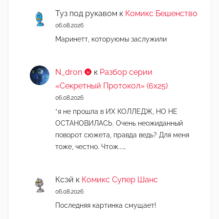
Туз под рукавом
к
Комикс Бешенство
06.08.2026
Маринетт, которуюмы заслужили
N_dron 🌚
к
Разбор серии
«Секретный Протокол» (6х25)
06.08.2026
*я не прошла в ИХ КОЛЛЕДЖ, НО НЕ
ОСТАНОВИЛАСЬ. Очень неожиданный
поворот сюжета, правда ведь? Для меня
тоже, честно. Чтож...…
Ксэй
к
Комикс Супер Шанс
06.08.2026
Последняя картинка смущает!