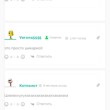
Verona5555
Новичок
3 лет назад
это просто шикарно))
Ответить
0
0
Котпилот
8 месяцев назад
Цхвхвххухухахаххахахахаххахахаха
Ответить
0
0