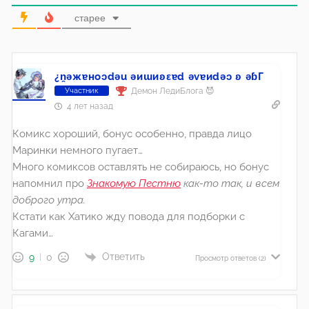
старее
¿n̯ǝжɐноɔdǝu ǝиɯиʚεɐd ǝvɐиdǝɔ ʚ ǝɓГ
Демон ЛедиБлога 😈
Участник
4 лет назад
Комикс хороший, бонус особенно, правда лицо
Маринки немного пугает…
Много комиксов оставлять не собираюсь, но бонус
напомнил про
Знакомую Пестню
как-то так, и всем
доброго утра.
Кстати как Хатико жду повода для подборки с
Кагами…
Ответить
9
0
Просмотр ответов
(2)