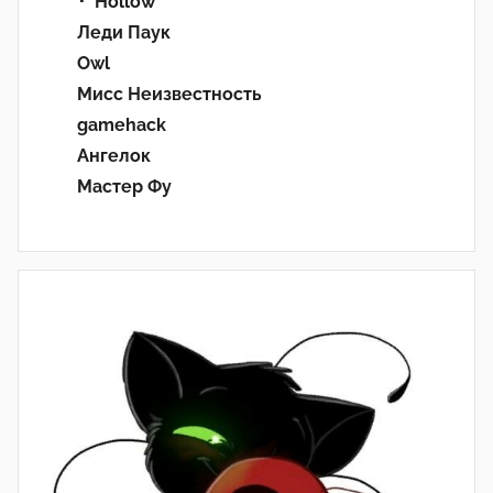
･ﾟHollow’°
Леди Паук
Owl
Мисс Неизвестность
gamehack
Ангелок
Мастер Фу