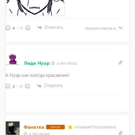
Ответить
4
0
Просмотр ответов
(2)
Леди Нуар
4 лет назад
А Нуар как всегда красавчик!
Ответить
2
0
Фанатка
Активный Пользователь
Автор
4 лет назад