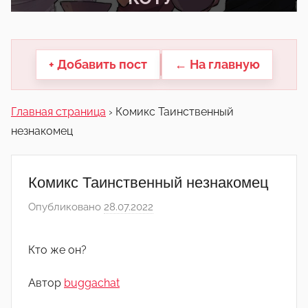
другие.
+ Добавить пост
← На главную
Главная страница
›
Комикс Таинственный
незнакомец
Комикс Таинственный незнакомец
Опубликовано
28.07.2022
а
в
т
Кто же он?
о
р
Автор
buggachat
о