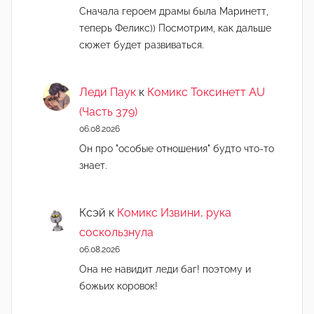
Сначала героем драмы была Маринетт,
теперь Феликс)) Посмотрим, как дальше
сюжет будет развиваться.
Леди Паук
к
Комикс Токсинетт AU
(Часть 379)
06.08.2026
Он про "особые отношения" будто что-то
знает.
Ксэй
к
Комикс Извини, рука
соскользнула
06.08.2026
Она не навидит леди баг! поэтому и
божьих коровок!