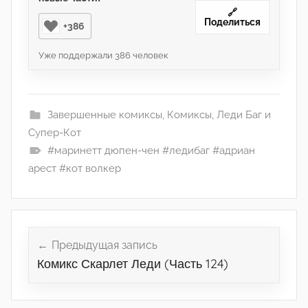
🔗
Поделиться
+386
Уже поддержали
386
человек
Завершенные комиксы
,
Комиксы
,
Леди Баг и
Супер-Кот
#маринетт дюпен-чен #ледибаг #адриан
арест #кот волкер
Навигация
по
Предыдущая запись
Комикс Скарлет Леди (Часть 124)
записям