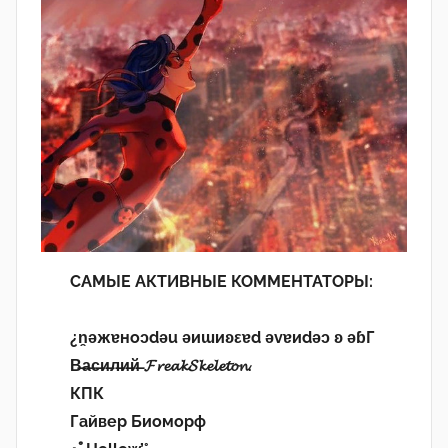
САМЫЕ АКТИВНЫЕ КОММЕНТАТОРЫ:
¿n̯ǝжɐноɔdǝu ǝиɯиʚεɐd ǝvɐиdǝɔ ʚ ǝɓГ
В̶а̶с̶и̶л̶и̶й̶ 𝓕𝓻𝓮𝓪𝓴𝓢𝓴𝓮𝓵𝓮𝓽𝓸𝓷.
КПК
Гайвер Биоморф