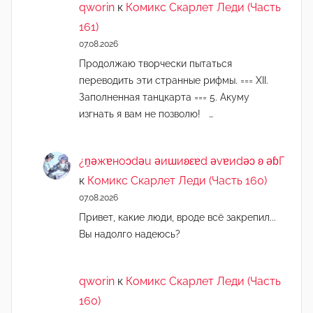
qworin
к
Комикс Скарлет Леди (Часть
161)
07.08.2026
Продолжаю творчески пытаться
переводить эти странные рифмы. === XII.
Заполненная танцкарта === 5. Акуму
изгнать я вам не позволю! …
¿n̯ǝжɐноɔdǝu ǝиɯиʚεɐd ǝvɐиdǝɔ ʚ ǝɓГ
к
Комикс Скарлет Леди (Часть 160)
07.08.2026
Привет, какие люди, вроде всё закрепил...
Вы надолго надеюсь?
qworin
к
Комикс Скарлет Леди (Часть
160)