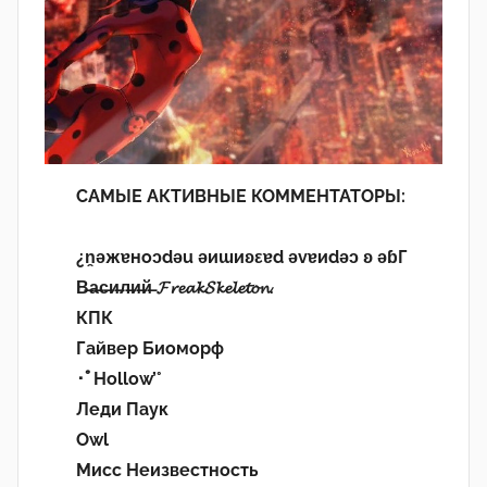
САМЫЕ АКТИВНЫЕ КОММЕНТАТОРЫ:
¿n̯ǝжɐноɔdǝu ǝиɯиʚεɐd ǝvɐиdǝɔ ʚ ǝɓГ
В̶а̶с̶и̶л̶и̶й̶ 𝓕𝓻𝓮𝓪𝓴𝓢𝓴𝓮𝓵𝓮𝓽𝓸𝓷.
КПК
Гайвер Биоморф
･ﾟHollow’°
Леди Паук
Owl
Мисс Неизвестность