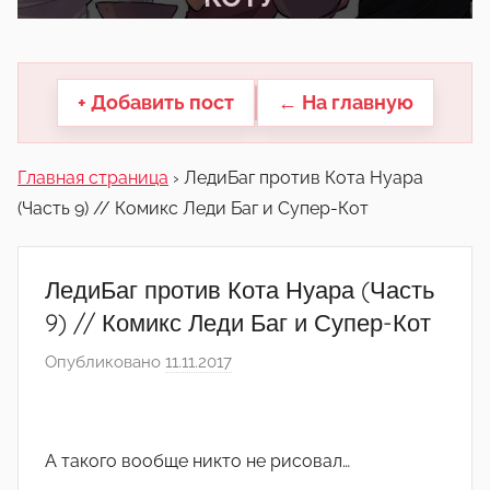
другие.
+ Добавить пост
← На главную
Главная страница
›
ЛедиБаг против Кота Нуара
(Часть 9) // Комикс Леди Баг и Супер-Кот
ЛедиБаг против Кота Нуара (Часть
9) // Комикс Леди Баг и Супер-Кот
Опубликовано
11.11.2017
а
в
т
о
А такого вообще никто не рисовал…
р