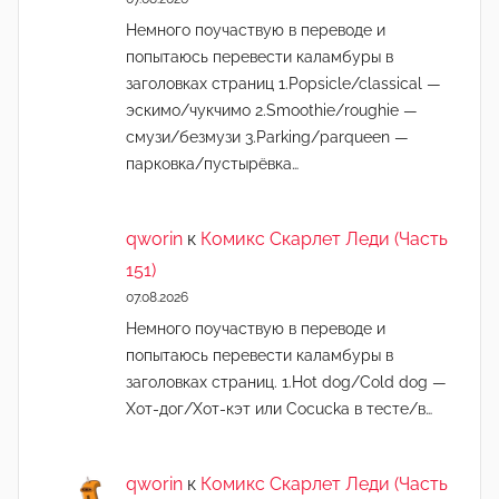
Немного поучаствую в переводе и
попытаюсь перевести каламбуры в
заголовках страниц 1.Popsicle/classical —
эскимо/чукчимо 2.Smoothie/roughie —
смузи/безмузи 3.Parking/parqueen —
парковка/пустырёвка…
qworin
к
Комикс Скарлет Леди (Часть
151)
07.08.2026
Немного поучаствую в переводе и
попытаюсь перевести каламбуры в
заголовках страниц. 1.Hot dog/Cold dog —
Хот-дог/Хот-кэт или Cocucka в тесте/в…
qworin
к
Комикс Скарлет Леди (Часть