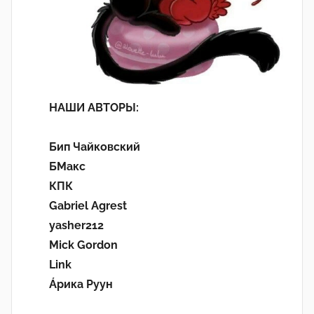
НАШИ АВТОРЫ:
Бип Чайковский
БМакс
КПК
Gabriel Agrest
yasher212
Mick Gordon
Link
Áрика Руун