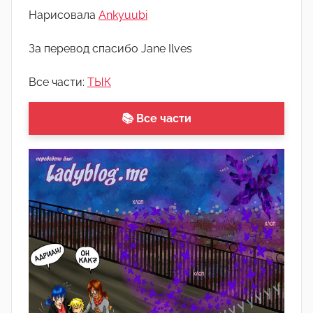
о
Нарисовала
Ankyuubi
м
А
За перевод спасибо Jane Ilves
р
Все части:
ТЫК
т
ё
📚 Все части
м