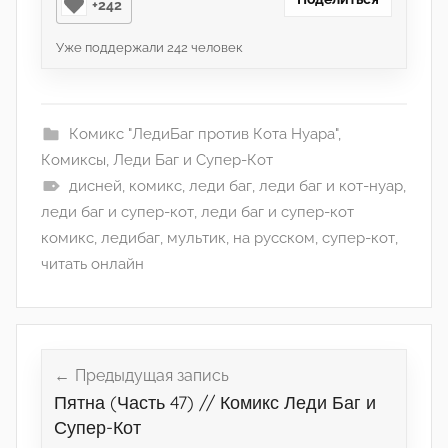
+242
Уже поддержали
242
человек
Комикс "ЛедиБаг против Кота Нуара"
,
Комиксы
,
Леди Баг и Супер-Кот
дисней
,
комикс
,
леди баг
,
леди баг и кот-нуар
,
леди баг и супер-кот
,
леди баг и супер-кот
комикс
,
ледибаг
,
мультик
,
на русском
,
супер-кот
,
читать онлайн
Навигация
по
Предыдущая запись
Пятна (Часть 47) // Комикс Леди Баг и
записям
Супер-Кот