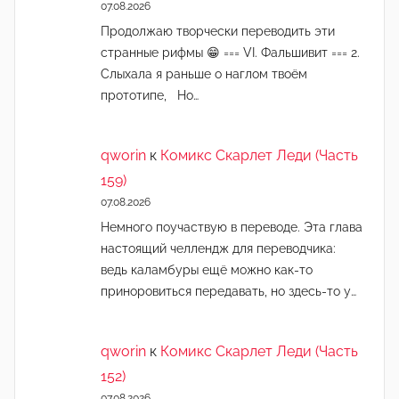
07.08.2026
Продолжаю творчески переводить эти
странные рифмы 😁 === VI. Фальшивит === 2.
Слыхала я раньше о наглом твоём
прототипе, Но…
qworin
к
Комикс Скарлет Леди (Часть
159)
07.08.2026
Немного поучаствую в переводе. Эта глава
настоящий челлендж для переводчика:
ведь каламбуры ещё можно как-то
приноровиться передавать, но здесь-то у…
qworin
к
Комикс Скарлет Леди (Часть
152)
07.08.2026