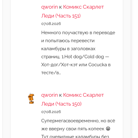
qworin
к
Комикс Скарлет
Леди (Часть 151)
07.08.2026
Немного поучаствую в переводе
и попытаюсь перевести
каламбуры в заголовках
страниц. 1.Hot dog/Cold dog —
Хот-дог/Хот-кэт или Cocucka в
тесте/в…
qworin
к
Комикс Скарлет
Леди (Часть 150)
07.08.2026
Супермегасвоевременно, но всё
же вверну свои пять копеек 😁
Тут очевидные каламбуры без