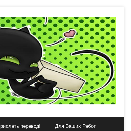
рислать перевод!
Для Ваших Работ