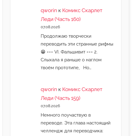
qworin
к
Комикс Скарлет
Леди (Часть 160)
07.08.2026
Продолжаю творчески
переводить эти странные рифмы
😁 === VI. Фальшивит === 2.
Слыхала я раньше о наглом
твоём прототипе, Но…
qworin
к
Комикс Скарлет
Леди (Часть 159)
07.08.2026
Немного поучаствую в
переводе. Эта глава настоящий
челлендж для переводчика: