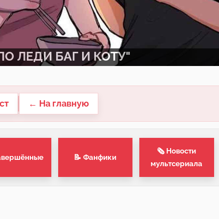
О ЛЕДИ БАГ И КОТУ"
ст
← На главную
🗞 Новости
авершённые
📝 Фанфики
мультсериала