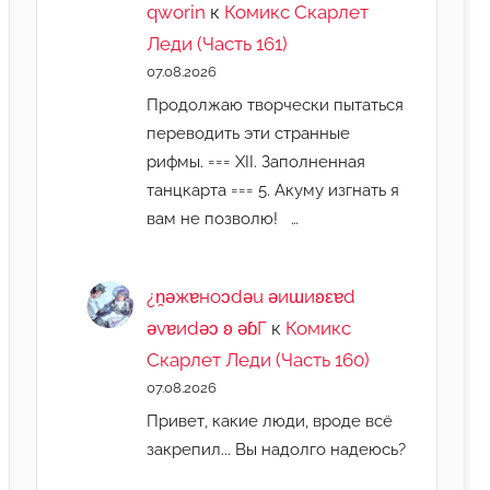
qworin
к
Комикс Скарлет
Леди (Часть 161)
07.08.2026
Продолжаю творчески пытаться
переводить эти странные
рифмы. === XII. Заполненная
танцкарта === 5. Акуму изгнать я
вам не позволю! …
¿n̯ǝжɐноɔdǝu ǝиɯиʚεɐd
ǝvɐиdǝɔ ʚ ǝɓГ
к
Комикс
Скарлет Леди (Часть 160)
07.08.2026
Привет, какие люди, вроде всё
закрепил... Вы надолго надеюсь?