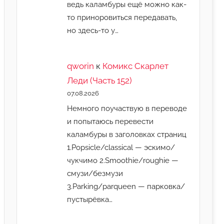
ведь каламбуры ещё можно как-
то приноровиться передавать,
но здесь-то у…
qworin
к
Комикс Скарлет
Леди (Часть 152)
07.08.2026
Немного поучаствую в переводе
и попытаюсь перевести
каламбуры в заголовках страниц
1.Popsicle/classical — эскимо/
чукчимо 2.Smoothie/roughie —
смузи/безмузи
3.Parking/parqueen — парковка/
пустырёвка…