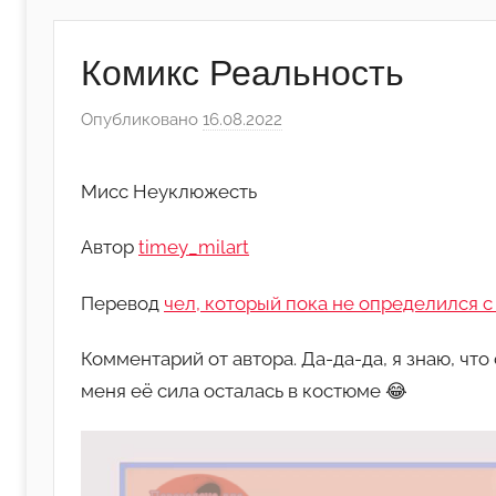
Комикс Реальность
Опубликовано
16.08.2022
а
в
т
Мисс Неуклюжесть
о
р
Автор
timey_milart
о
м
Перевод
чел, который пока не определился с
･ﾟ
H
Комментарий от автора. Да-да-да, я знаю, что 
o
меня её сила осталась в костюме 😂
l
l
o
w