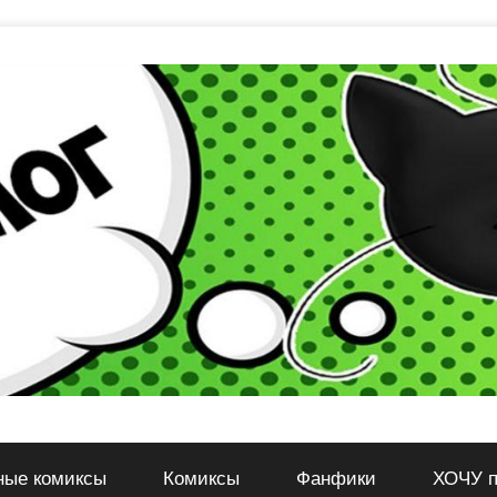
ные комиксы
Комиксы
Фанфики
ХОЧУ п