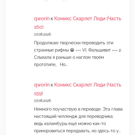
qworin
к
Комикс Скарлет Леди (Часть
160)
07.08.2026
Продолжаю творчески переводить эти
странные рифмы 😁 === VI. Фальшивит === 2.
Слыхала я раньше о наглом твоём
прототипе, Но…
qworin
к
Комикс Скарлет Леди (Часть
159)
07.08.2026
Немного поучаствую в переводе. Эта глава
настоящий челлендж для переводчика:
ведь каламбуры ещё можно как-то
приноровиться передавать, но здесь-то у…