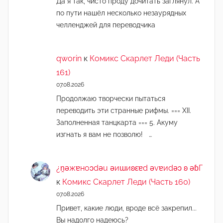
Да я так, чисто проду дочитать заглянул. А
по пути нашёл несколько незаурядных
челленджей для переводчика
qworin
к
Комикс Скарлет Леди (Часть
161)
07.08.2026
Продолжаю творчески пытаться
переводить эти странные рифмы. === XII.
Заполненная танцкарта === 5. Акуму
изгнать я вам не позволю! …
¿n̯ǝжɐноɔdǝu ǝиɯиʚεɐd ǝvɐиdǝɔ ʚ ǝɓГ
к
Комикс Скарлет Леди (Часть 160)
07.08.2026
Привет, какие люди, вроде всё закрепил...
Вы надолго надеюсь?