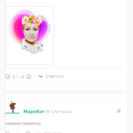
Ответить
0
-2
МариКот
3 лет назад
ммммм понятно