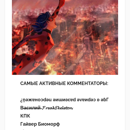
САМЫЕ АКТИВНЫЕ КОММЕНТАТОРЫ:
¿n̯ǝжɐноɔdǝu ǝиɯиʚεɐd ǝvɐиdǝɔ ʚ ǝɓГ
В̶а̶с̶и̶л̶и̶й̶ 𝓕𝓻𝓮𝓪𝓴𝓢𝓴𝓮𝓵𝓮𝓽𝓸𝓷.
КПК
Гайвер Биоморф