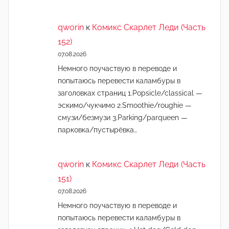
qworin
к
Комикс Скарлет Леди (Часть
152)
07.08.2026
Немного поучаствую в переводе и
попытаюсь перевести каламбуры в
заголовках страниц 1.Popsicle/classical —
эскимо/чукчимо 2.Smoothie/roughie —
смузи/безмузи 3.Parking/parqueen —
парковка/пустырёвка…
qworin
к
Комикс Скарлет Леди (Часть
151)
07.08.2026
Немного поучаствую в переводе и
попытаюсь перевести каламбуры в