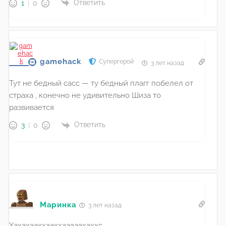
Ответить
1
0
gamehack
Супергерой
3 лет назад
Тут не бедный сасс — ту бедный плагг побелел от
страха , конечно не удивительно Шиза то
развивается
Ответить
3
0
Маринка
3 лет назад
Хахахааххааххаэаэахаххс