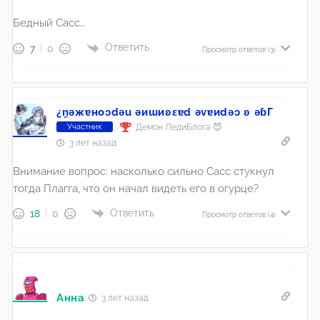
Бедный Сасс…
Ответить
7
0
Просмотр ответов
(3)
¿n̯ǝжɐноɔdǝu ǝиɯиʚεɐd ǝvɐиdǝɔ ʚ ǝɓГ
Демон ЛедиБлога 😈
Участник
3 лет назад
Внимание вопрос: насколько сильно Сасс стукнул
тогда Плагга, что он начал видеть его в огурце?
Ответить
18
0
Просмотр ответов
(4)
Анна
3 лет назад