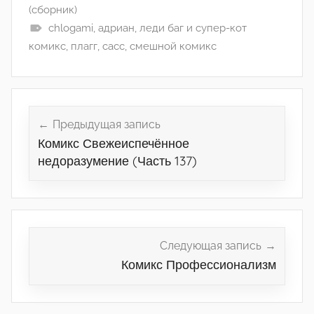
(сборник)
chlogami
,
адриан
,
леди баг и супер-кот
комикс
,
плагг
,
сасс
,
смешной комикс
Навигация
по
Предыдущая запись
Комикс Свежеиспечённое
записям
недоразумение (Часть 137)
Следующая запись
Комикс Профессионализм