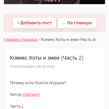
другие.
+ Добавить пост
← На главную
Главная страница
›
Комикс Коты и змеи (Часть 2)
Комикс Коты и змеи (Часть 2)
Опубликовано
28.09.2022
а
в
т
Почему коты боятся огурцов?
о
р
Автор
chlogami
о
м
Часть
1