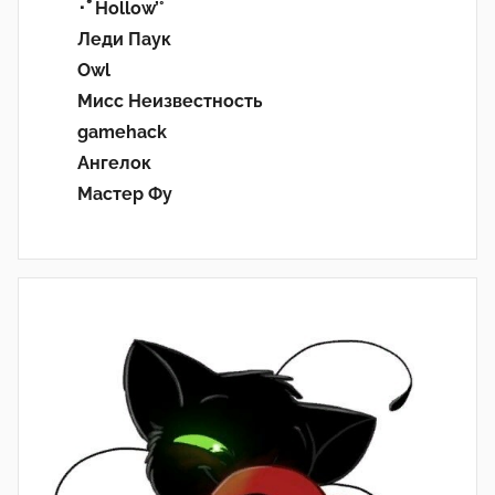
･ﾟHollow’°
Леди Паук
Owl
Мисс Неизвестность
gamehack
Ангелок
Мастер Фу