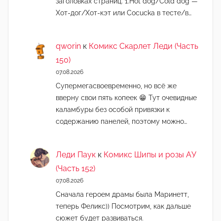
заголовках страниц. 1.Hot dog/Cold dog —
Хот-дог/Хот-кэт или Cocucka в тесте/в…
qworin
к
Комикс Скарлет Леди (Часть
150)
07.08.2026
Супермегасвоевременно, но всё же
вверну свои пять копеек 😁 Тут очевидные
каламбуры без особой привязки к
содержанию панелей, поэтому можно…
Леди Паук
к
Комикс Шипы и розы АУ
(Часть 152)
07.08.2026
Сначала героем драмы была Маринетт,
теперь Феликс)) Посмотрим, как дальше
сюжет будет развиваться.