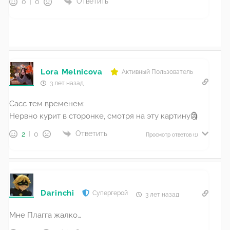
Ответить
0
0
Lora Melnicova
Активный Пользователь
3 лет назад
Сасс тем временем:
Нервно курит в сторонке, смотря на эту картину🗿
Ответить
2
0
Просмотр ответов
(1)
Darinchi
Супергерой
3 лет назад
Мне Плагга жалко…