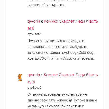
парковка/пустырёвка…
qworin
к
Комикс Скарлет Леди (Часть
151)
07.08.2026
Немного поучаствую в переводе и
попытаюсь перевести каламбуры в
заголовках страниц. 1.Hot dog/Cold dog —
Хот-дог/Хот-кэт или Cocucka в тесте/в…
qworin
к
Комикс Скарлет Леди (Часть
150)
07.08.2026
Супермегасвоевременно, но всё же
вверну свои пять копеек 😁 Тут очевидные
каламбуры без особой привязки к