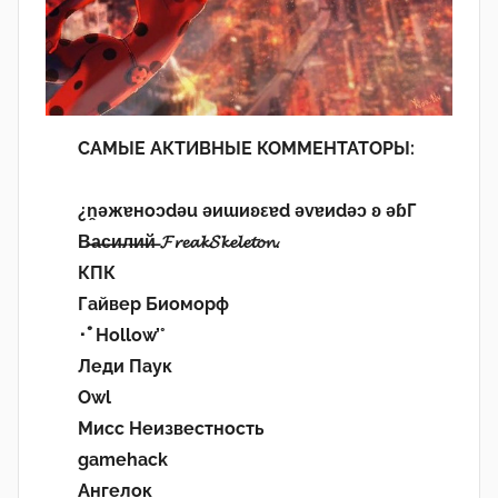
САМЫЕ АКТИВНЫЕ КОММЕНТАТОРЫ:
¿n̯ǝжɐноɔdǝu ǝиɯиʚεɐd ǝvɐиdǝɔ ʚ ǝɓГ
В̶а̶с̶и̶л̶и̶й̶ 𝓕𝓻𝓮𝓪𝓴𝓢𝓴𝓮𝓵𝓮𝓽𝓸𝓷.
КПК
Гайвер Биоморф
･ﾟHollow’°
Леди Паук
Owl
Мисс Неизвестность
gamehack
Ангелок