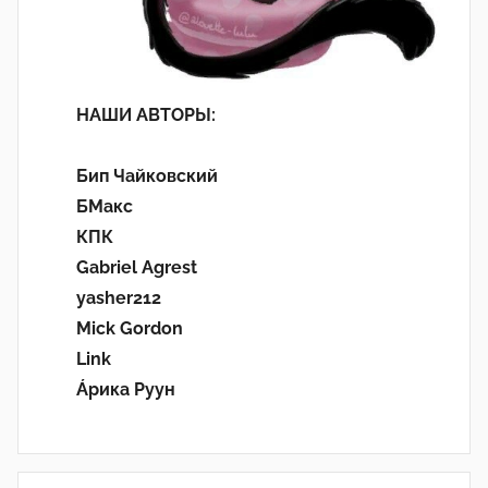
НАШИ АВТОРЫ:
Бип Чайковский
БМакс
КПК
Gabriel Agrest
yasher212
Mick Gordon
Link
Áрика Руун