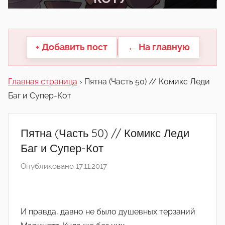
другие.
+ Добавить пост
← На главную
Главная страница
›
Пятна (Часть 50) // Комикс Леди
Баг и Супер-Кот
Пятна (Часть 50) // Комикс Леди
Баг и Супер-Кот
Опубликовано
17.11.2017
а
в
т
о
И правда, давно не было душевных терзаний
р