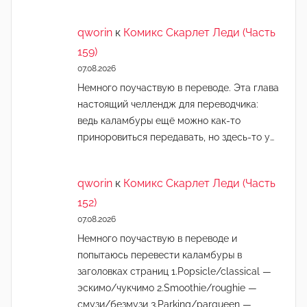
qworin
к
Комикс Скарлет Леди (Часть
159)
07.08.2026
Немного поучаствую в переводе. Эта глава
настоящий челлендж для переводчика:
ведь каламбуры ещё можно как-то
приноровиться передавать, но здесь-то у…
qworin
к
Комикс Скарлет Леди (Часть
152)
07.08.2026
Немного поучаствую в переводе и
попытаюсь перевести каламбуры в
заголовках страниц 1.Popsicle/classical —
эскимо/чукчимо 2.Smoothie/roughie —
смузи/безмузи 3.Parking/parqueen —