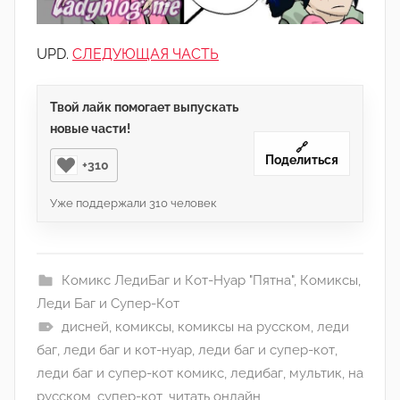
UPD.
СЛЕДУЮЩАЯ ЧАСТЬ
Твой лайк помогает выпускать
новые части!
🔗
Поделиться
+310
Уже поддержали
310
человек
Комикс ЛедиБаг и Кот-Нуар "Пятна"
,
Комиксы
,
Леди Баг и Супер-Кот
дисней
,
комиксы
,
комиксы на русском
,
леди
баг
,
леди баг и кот-нуар
,
леди баг и супер-кот
,
леди баг и супер-кот комикс
,
ледибаг
,
мультик
,
на
русском
,
супер-кот
,
читать онлайн