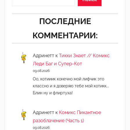
ПОСЛЕДНИЕ
КОММЕНТАРИИ:
Адринетт
к
Тикки Знает // Комикс
Леди Баг и Супер-Кот
09.08.2026
Оо, котииик конечно мой лифчик это
классно и я доверяю тебе мой котикк...
Блин ну и флиртуха!
Адринетт
к
Комикс Пикантное
разоблачение (Часть 1)
09.08.2026