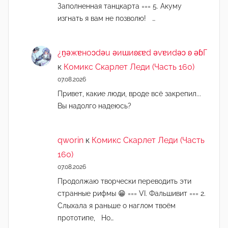
Заполненная танцкарта === 5. Акуму
изгнать я вам не позволю! …
¿n̯ǝжɐноɔdǝu ǝиɯиʚεɐd ǝvɐиdǝɔ ʚ ǝɓГ
к
Комикс Скарлет Леди (Часть 160)
07.08.2026
Привет, какие люди, вроде всё закрепил...
Вы надолго надеюсь?
qworin
к
Комикс Скарлет Леди (Часть
160)
07.08.2026
Продолжаю творчески переводить эти
странные рифмы 😁 === VI. Фальшивит === 2.
Слыхала я раньше о наглом твоём
прототипе, Но…