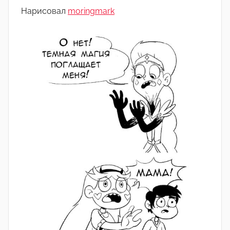
о
Нарисовал
moringmark
м
А
р
т
ё
м