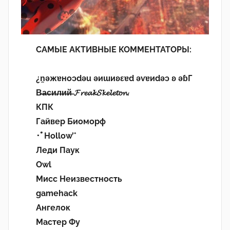
САМЫЕ АКТИВНЫЕ КОММЕНТАТОРЫ:
¿n̯ǝжɐноɔdǝu ǝиɯиʚεɐd ǝvɐиdǝɔ ʚ ǝɓГ
В̶а̶с̶и̶л̶и̶й̶ 𝓕𝓻𝓮𝓪𝓴𝓢𝓴𝓮𝓵𝓮𝓽𝓸𝓷.
КПК
Гайвер Биоморф
･ﾟHollow’°
Леди Паук
Owl
Мисс Неизвестность
gamehack
Ангелок
Мастер Фу