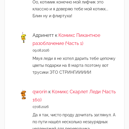
Оо, котииик конечно мой лифчик это
классно и я доверяю тебе мой котикк...
Блин ну и флиртуха!
Адринетт
к
Комикс Пикантное
разоблачение (Часть 1)
09.08.2026
Мяуя леди я не хотел дарить тебе цепочку
цветы подарки на 8 марта поэтому вот
трусики ЭТО СТРИНГИИИИИ
qworin
к
Комикс Скарлет Леди (Часть
160)
07.08.2026
Да я так, чисто проду дочитать заглянул. А
по пути нашёл несколько незаурядных
челленджей для переводчика