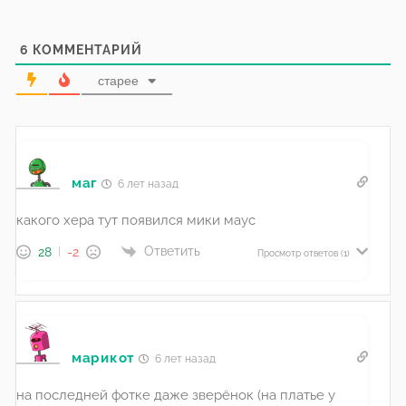
6
КОММЕНТАРИЙ
старее
маг
6 лет назад
какого хера тут появился мики маус
Ответить
28
-2
Просмотр ответов
(1)
марикот
6 лет назад
на последней фотке даже зверёнок (на платье у