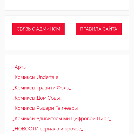
СВЯЗЬ С АДМИНОМ
ПРАВИЛА САЙТА
_Арты_
_Комиксы Undertale_
_Комиксы Гравити Фолз_
_Комиксы Дом Совы_
_Комиксы Рыцари Гвиневры
_Комиксы Удивительный Цифровой Цирк_
_НОВОСТИ сериала и прочее_