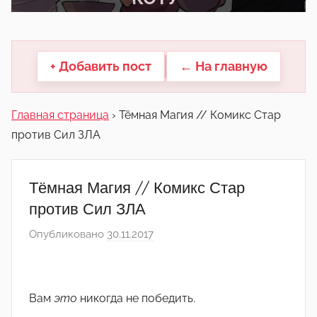
другие.
+ Добавить пост
← На главную
Главная страница
›
Тёмная Магия // Комикс Стар
против Сил ЗЛА
Тёмная Магия // Комикс Стар
против Сил ЗЛА
Опубликовано
30.11.2017
а
в
т
о
Вам
это
никогда не победить.
р