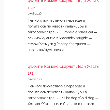
qworin
к
Комикс Скарлет Леди (Часть
152)
07.08.2026
Немного поучаствую в переводе и
попытаюсь перевести каламбуры в
заголовках страниц 1.Popsicle/classical —
эскимо/чукчимо 2.Smoothie/roughie —
смузи/безмузи 3.Parking/parqueen —
парковка/пустырёвка…
qworin
к
Комикс Скарлет Леди (Часть
151)
07.08.2026
Немного поучаствую в переводе и
попытаюсь перевести каламбуры в
заголовках страниц. 1.Hot dog/Cold dog —
Хот-дог/Хот-кэт или Cocucka в тесте/в…