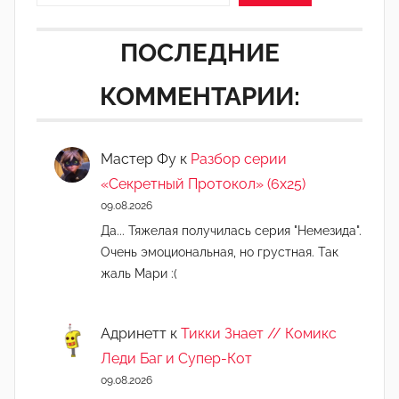
ПОСЛЕДНИЕ
КОММЕНТАРИИ:
Мастер Фу
к
Разбор серии
«Секретный Протокол» (6х25)
09.08.2026
Да... Тяжелая получилась серия "Немезида".
Очень эмоциональная, но грустная. Так
жаль Мари :(
Адринетт
к
Тикки Знает // Комикс
Леди Баг и Супер-Кот
09.08.2026