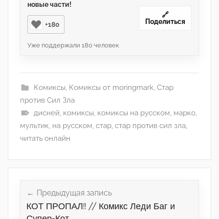
новые части!
🔗
Поделиться
+180
Уже поддержали
180
человек
Комиксы
,
Комиксы от moringmark
,
Стар
против Сил Зла
дисней
,
комиксы
,
комиксы на русском
,
марко
,
мультик
,
на русском
,
стар
,
стар против сил зла
,
читать онлайн
Навигация
по
Предыдущая запись
КОТ ПРОПАЛ!! // Комикс Леди Баг и
записям
Супер-Кот