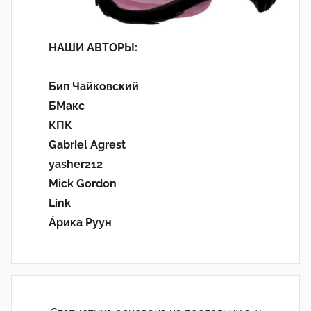
НАШИ АВТОРЫ:
Бип Чайковский
БМакс
КПК
Gabriel Agrest
yasher212
Mick Gordon
Link
Áрика Руун