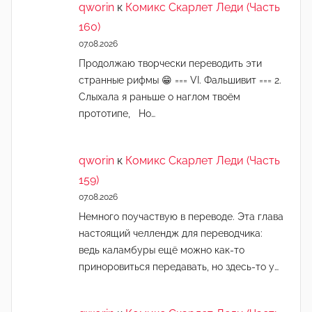
qworin
к
Комикс Скарлет Леди (Часть
160)
07.08.2026
Продолжаю творчески переводить эти
странные рифмы 😁 === VI. Фальшивит === 2.
Слыхала я раньше о наглом твоём
прототипе, Но…
qworin
к
Комикс Скарлет Леди (Часть
159)
07.08.2026
Немного поучаствую в переводе. Эта глава
настоящий челлендж для переводчика:
ведь каламбуры ещё можно как-то
приноровиться передавать, но здесь-то у…