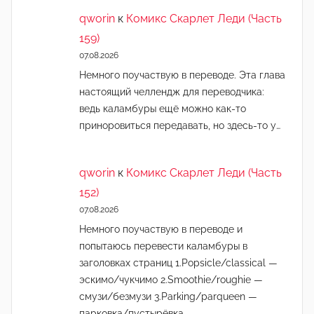
qworin
к
Комикс Скарлет Леди (Часть
159)
07.08.2026
Немного поучаствую в переводе. Эта глава
настоящий челлендж для переводчика:
ведь каламбуры ещё можно как-то
приноровиться передавать, но здесь-то у…
qworin
к
Комикс Скарлет Леди (Часть
152)
07.08.2026
Немного поучаствую в переводе и
попытаюсь перевести каламбуры в
заголовках страниц 1.Popsicle/classical —
эскимо/чукчимо 2.Smoothie/roughie —
смузи/безмузи 3.Parking/parqueen —
парковка/пустырёвка…