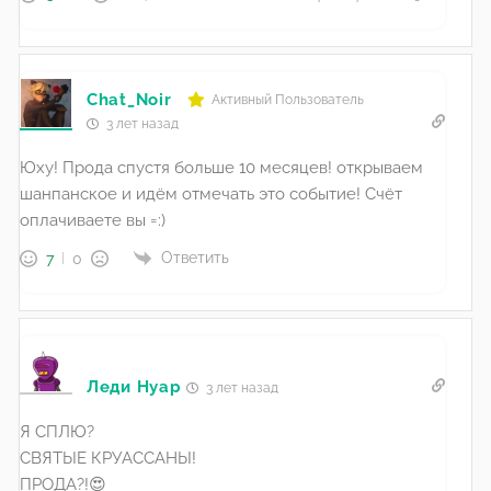
Chat_Noir
Активный Пользователь
3 лет назад
Юху! Прода спустя больше 10 месяцев! открываем
шанпанское и идём отмечать это событие! Счёт
оплачиваете вы =:)
Ответить
7
0
Леди Нуар
3 лет назад
Я СПЛЮ?
СВЯТЫЕ КРУАССАНЫ!
ПРОДА?!😍