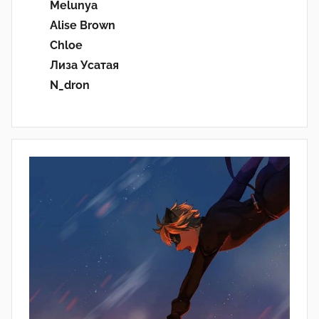
Melunya
Alise Brown
Chloe
Лиза Усатая
N_dron