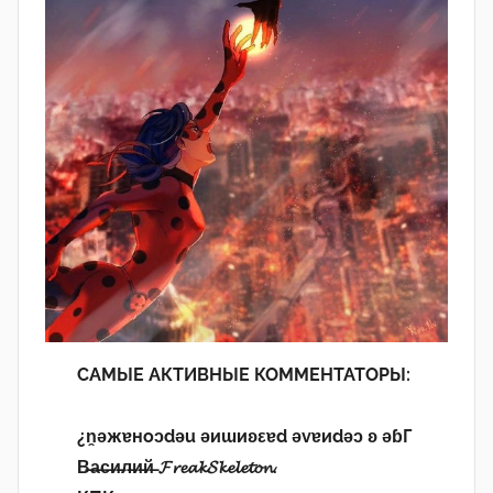
САМЫЕ АКТИВНЫЕ КОММЕНТАТОРЫ:
¿n̯ǝжɐноɔdǝu ǝиɯиʚεɐd ǝvɐиdǝɔ ʚ ǝɓГ
В̶а̶с̶и̶л̶и̶й̶ 𝓕𝓻𝓮𝓪𝓴𝓢𝓴𝓮𝓵𝓮𝓽𝓸𝓷.