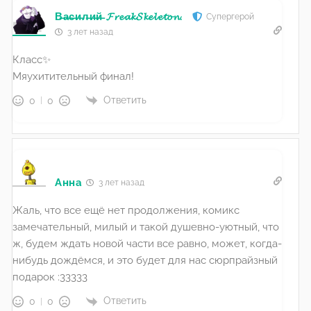
В̶а̶с̶и̶л̶и̶й̶ 𝓕𝓻𝓮𝓪𝓴𝓢𝓴𝓮𝓵𝓮𝓽𝓸𝓷.
Супергерой
3 лет назад
Класс✨
Мяухитительный финал!
Ответить
0
0
Анна
3 лет назад
Жаль, что все ещё нет продолжения, комикс
замечательный, милый и такой душевно-уютный, что
ж, будем ждать новой части все равно, может, когда-
нибудь дождёмся, и это будет для нас сюрпрайзный
подарок :33333
Ответить
0
0