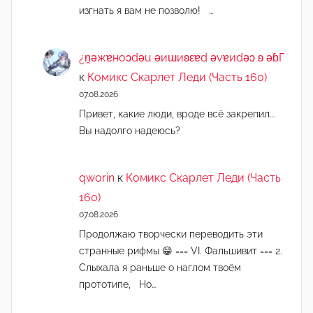
изгнать я вам не позволю! …
¿n̯ǝжɐноɔdǝu ǝиɯиʚεɐd ǝvɐиdǝɔ ʚ ǝɓГ
к
Комикс Скарлет Леди (Часть 160)
07.08.2026
Привет, какие люди, вроде всё закрепил...
Вы надолго надеюсь?
qworin
к
Комикс Скарлет Леди (Часть
160)
07.08.2026
Продолжаю творчески переводить эти
странные рифмы 😁 === VI. Фальшивит === 2.
Слыхала я раньше о наглом твоём
прототипе, Но…