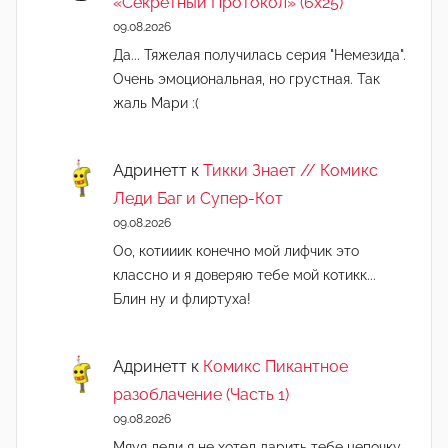
«Секретный Протокол» (6х25)
09.08.2026
Да... Тяжелая получилась серия "Немезида".
Очень эмоциональная, но грустная. Так
жаль Мари :(
Адринетт
к
Тикки Знает // Комикс
Леди Баг и Супер-Кот
09.08.2026
Оо, котииик конечно мой лифчик это
классно и я доверяю тебе мой котикк...
Блин ну и флиртуха!
Адринетт
к
Комикс Пикантное
разоблачение (Часть 1)
09.08.2026
Мяуя леди я не хотел дарить тебе цепочку