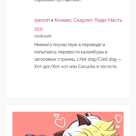
qworin
к
Комикс Скарлет Леди (Часть
151)
07.08.2026
Немного поучаствую в переводе и
попытаюсь перевести каламбуры в
заголовках страниц. 1.Hot dog/Cold dog —
Хот-дог/Хот-кэт или Cocucka в тесте/в…