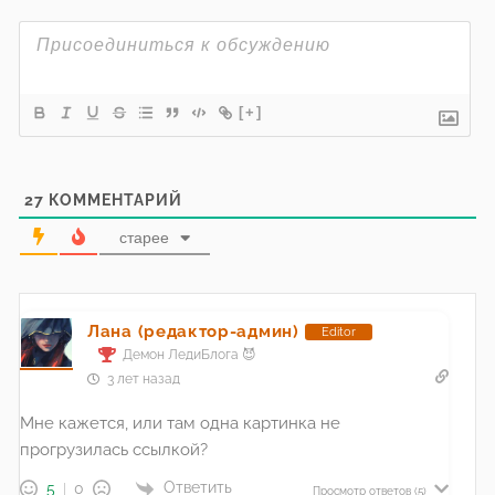
[+]
27
КОММЕНТАРИЙ
старее
Лана (редактор-админ)
Editor
Демон ЛедиБлога 😈
3 лет назад
Мне кажется, или там одна картинка не
прогрузилась ссылкой?
Ответить
5
0
Просмотр ответов
(5)