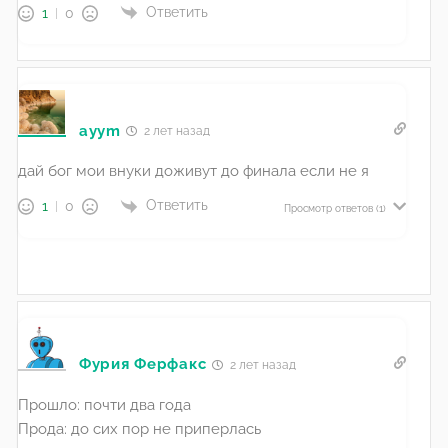
Ответить
1
0
ayym
2 лет назад
дай бог мои внуки доживут до финала если не я
Ответить
1
0
Просмотр ответов
(1)
Фурия Ферфакс
2 лет назад
Прошло: почти два года
Прода: до сих пор не приперлась