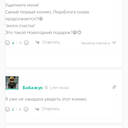
Ущипните меня!
Самый первый комикс ЛедиБлога снова
продолжается?!🤩
*визги счастья*
Это такой Новогодний подарок?😄🙃
Ответить
4
0
Просмотр ответов
(1)
Бабажук
3 лет назад
Я уже не ожидала увидеть этот комикс
Ответить
2
0