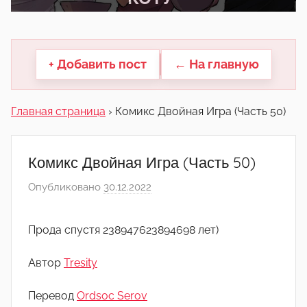
другие.
+ Добавить пост
← На главную
Главная страница
›
Комикс Двойная Игра (Часть 50)
Комикс Двойная Игра (Часть 50)
Опубликовано
30.12.2022
а
в
т
Прода спустя 238947623894698 лет)
о
р
Автор
Tresity
о
м
Перевод
Ordsoc Serov