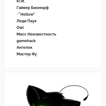
КПК
Гайвер Биоморф
･ﾟHollow’°
Леди Паук
Owl
Мисс Неизвестность
gamehack
Ангелок
Мастер Фу