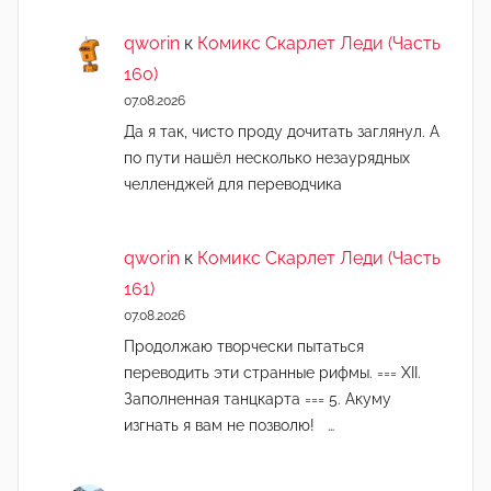
qworin
к
Комикс Скарлет Леди (Часть
160)
07.08.2026
Да я так, чисто проду дочитать заглянул. А
по пути нашёл несколько незаурядных
челленджей для переводчика
qworin
к
Комикс Скарлет Леди (Часть
161)
07.08.2026
Продолжаю творчески пытаться
переводить эти странные рифмы. === XII.
Заполненная танцкарта === 5. Акуму
изгнать я вам не позволю! …