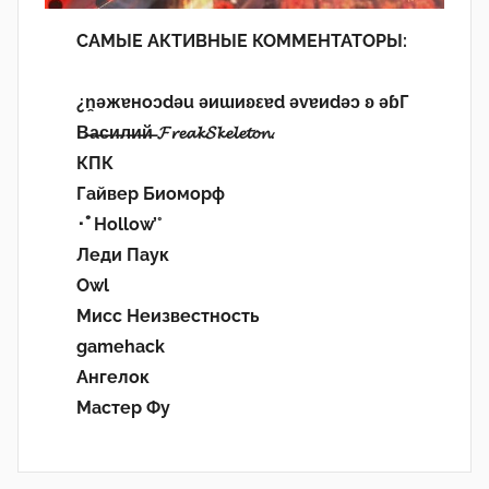
САМЫЕ АКТИВНЫЕ КОММЕНТАТОРЫ:
¿n̯ǝжɐноɔdǝu ǝиɯиʚεɐd ǝvɐиdǝɔ ʚ ǝɓГ
В̶а̶с̶и̶л̶и̶й̶ 𝓕𝓻𝓮𝓪𝓴𝓢𝓴𝓮𝓵𝓮𝓽𝓸𝓷.
КПК
Гайвер Биоморф
･ﾟHollow’°
Леди Паук
Owl
Мисс Неизвестность
gamehack
Ангелок
Мастер Фу