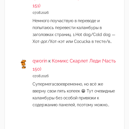
151)
07.08.2026
Немного поучаствую в переводе и
попытаюсь перевести каламбуры в
заголовках страниц. 1.Hot dog/Cold dog —
Хот-дог/Хот-кэт или Cocucka в тесте/в…
qworin
к
Комикс Скарлет Леди (Часть
150)
07.08.2026
Супермегасвоевременно, но всё же
вверну свои пять копеек 😁 Тут очевидные
каламбуры без особой привязки к
содержанию панелей, поэтому можно…