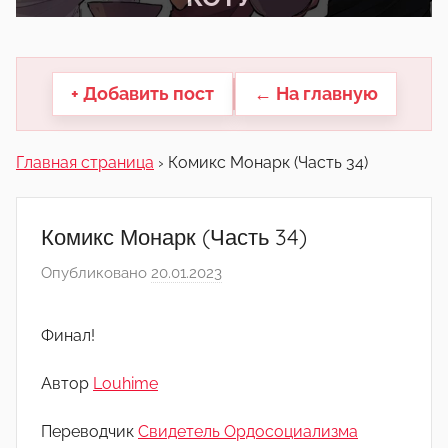
другие.
+ Добавить пост
← На главную
Главная страница
›
Комикс Монарк (Часть 34)
Комикс Монарк (Часть 34)
Опубликовано
20.01.2023
а
в
т
Финал!
о
р
Автор
Louhime
о
м
Переводчик
Свидетель Ордосоциализма