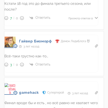
Кстати 18 год это до финала третьего сезона, или
после?
Ответить
7
0
Просмотр ответов
(1)
Гайвер Биоморф
Демон ЛедиБлога 😈
3 лет назад
Всё-таки грустно как-то…
Ответить
3
0
gamehack
Супергерой
3 лет назад
Финал вроде бы и есть , но всё равно не хватает чего