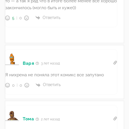
то — а так я рад что в итоге более менее всё хорошо
закончилось (могло быть и хуже())
Ответить
5
0
Варя
3 лет назад
Я нихрена не поняла этот комикс все запутано
Ответить
0
0
Тома
2 лет назад