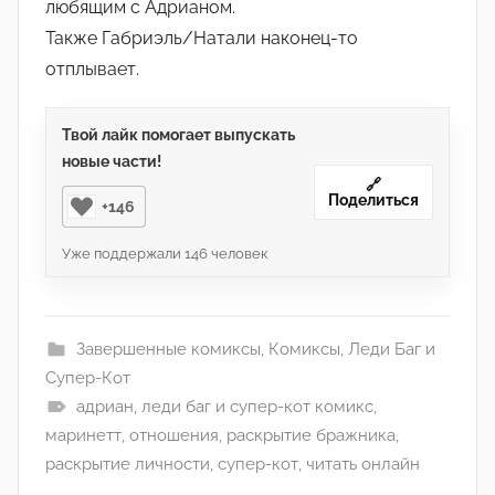
любящим с Адрианом.
Также Габриэль/Натали наконец-то
отплывает.
Твой лайк помогает выпускать
новые части!
🔗
Поделиться
+146
Уже поддержали
146
человек
Завершенные комиксы
,
Комиксы
,
Леди Баг и
Супер-Кот
адриан
,
леди баг и супер-кот комикс
,
маринетт
,
отношения
,
раскрытие бражника
,
раскрытие личности
,
супер-кот
,
читать онлайн