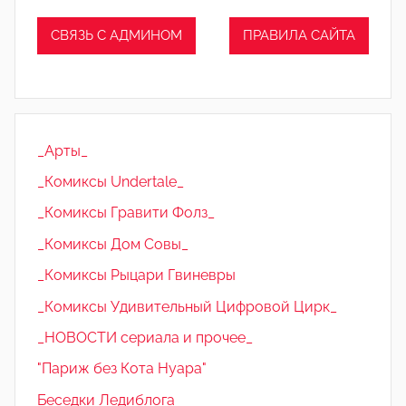
СВЯЗЬ С АДМИНОМ
ПРАВИЛА САЙТА
_Арты_
_Комиксы Undertale_
_Комиксы Гравити Фолз_
_Комиксы Дом Совы_
_Комиксы Рыцари Гвиневры
_Комиксы Удивительный Цифровой Цирк_
_НОВОСТИ сериала и прочее_
"Париж без Кота Нуара"
Беседки Ледиблога