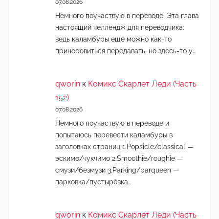
07.08.2026
Немного поучаствую в переводе. Эта глава
настоящий челлендж для переводчика:
ведь каламбуры ещё можно как-то
приноровиться передавать, но здесь-то у…
qworin
к
Комикс Скарлет Леди (Часть
152)
07.08.2026
Немного поучаствую в переводе и
попытаюсь перевести каламбуры в
заголовках страниц 1.Popsicle/classical —
эскимо/чукчимо 2.Smoothie/roughie —
смузи/безмузи 3.Parking/parqueen —
парковка/пустырёвка…
qworin
к
Комикс Скарлет Леди (Часть