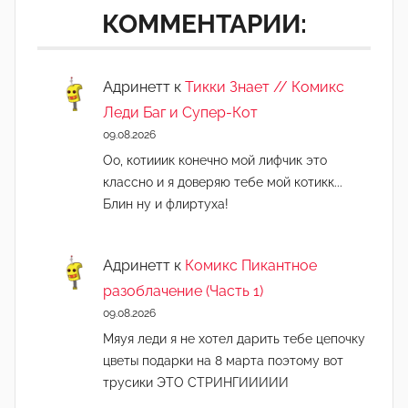
КОММЕНТАРИИ:
Адринетт
к
Тикки Знает // Комикс
Леди Баг и Супер-Кот
09.08.2026
Оо, котииик конечно мой лифчик это
классно и я доверяю тебе мой котикк...
Блин ну и флиртуха!
Адринетт
к
Комикс Пикантное
разоблачение (Часть 1)
09.08.2026
Мяуя леди я не хотел дарить тебе цепочку
цветы подарки на 8 марта поэтому вот
трусики ЭТО СТРИНГИИИИИ