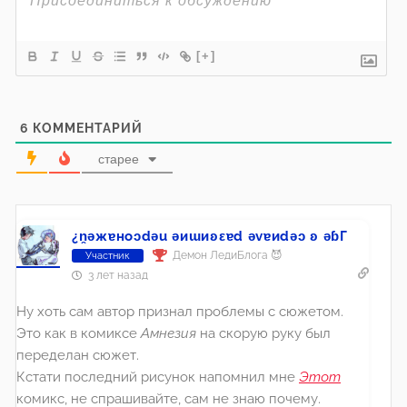
[+]
6
КОММЕНТАРИЙ
старее
¿n̯ǝжɐноɔdǝu ǝиɯиʚεɐd ǝvɐиdǝɔ ʚ ǝɓГ
Демон ЛедиБлога 😈
Участник
3 лет назад
Ну хоть сам автор признал проблемы с сюжетом.
Это как в комиксе
Амнезия
на скорую руку был
переделан сюжет.
Кстати последний рисунок напомнил мне
Этот
комикс, не спрашивайте, сам не знаю почему.