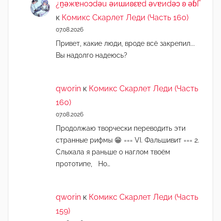
¿n̯ǝжɐноɔdǝu ǝиɯиʚεɐd ǝvɐиdǝɔ ʚ ǝɓГ
к
Комикс Скарлет Леди (Часть 160)
07.08.2026
Привет, какие люди, вроде всё закрепил...
Вы надолго надеюсь?
qworin
к
Комикс Скарлет Леди (Часть
160)
07.08.2026
Продолжаю творчески переводить эти
странные рифмы 😁 === VI. Фальшивит === 2.
Слыхала я раньше о наглом твоём
прототипе, Но…
qworin
к
Комикс Скарлет Леди (Часть
159)