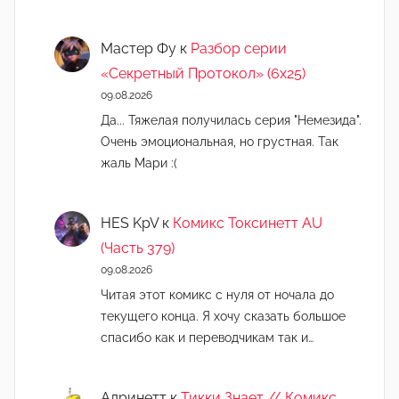
Мастер Фу
к
Разбор серии
«Секретный Протокол» (6х25)
09.08.2026
Да... Тяжелая получилась серия "Немезида".
Очень эмоциональная, но грустная. Так
жаль Мари :(
HES KpV
к
Комикс Токсинетт AU
(Часть 379)
09.08.2026
Читая этот комикс с нуля от ночала до
текущего конца. Я хочу сказать большое
спасибо как и переводчикам так и…
Адринетт
к
Тикки Знает // Комикс