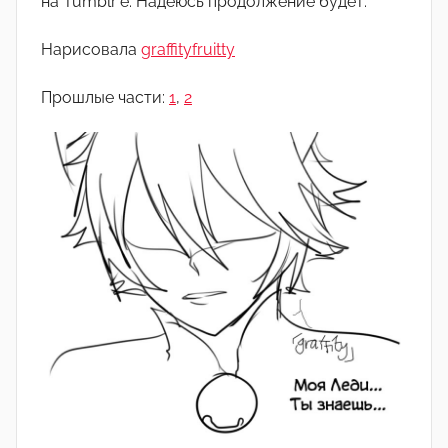
на Tumblr’е. Надеюсь продолжение будет.
о
м
Нарисовала
graffityfruitty
А
р
Прошлые части:
1
,
2
т
ё
м