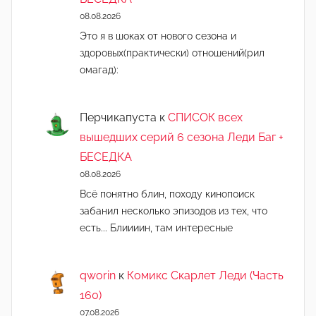
08.08.2026
Это я в шоках от нового сезона и
здоровых(практически) отношений(рил
омагад):
Перчикапуста
к
СПИСОК всех
вышедших серий 6 сезона Леди Баг +
БЕСЕДКА
08.08.2026
Всё понятно блин, походу кинопоиск
забанил несколько эпизодов из тех, что
есть... Блиииин, там интересные
qworin
к
Комикс Скарлет Леди (Часть
160)
07.08.2026