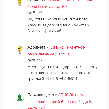
Леди Баг и Супер-Кот
09.08.2026
Оо, котииик конечно мой лифчик это
классно и я доверяю тебе мой котикк...
Блин ну и флиртуха!
Адринетт
к
Комикс Пикантное
разоблачение (Часть 1)
09.08.2026
Мяуя леди я не хотел дарить тебе цепочку
цветы подарки на 8 марта поэтому вот
трусики ЭТО СТРИНГИИИИИ
Перчикапуста
к
СПИСОК всех
вышедших серий 6 сезона Леди Баг +
БЕСЕДКА