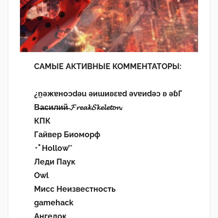
САМЫЕ АКТИВНЫЕ КОММЕНТАТОРЫ:
¿n̯ǝжɐноɔdǝu ǝиɯиʚεɐd ǝvɐиdǝɔ ʚ ǝɓГ
В̶а̶с̶и̶л̶и̶й̶ 𝓕𝓻𝓮𝓪𝓴𝓢𝓴𝓮𝓵𝓮𝓽𝓸𝓷.
КПК
Гайвер Биоморф
･ﾟHollow’°
Леди Паук
Owl
Мисс Неизвестность
gamehack
Ангелок