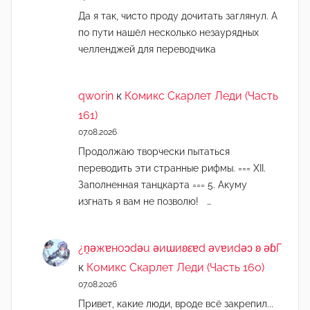
Да я так, чисто проду дочитать заглянул. А
по пути нашёл несколько незаурядных
челленджей для переводчика
qworin
к
Комикс Скарлет Леди (Часть
161)
07.08.2026
Продолжаю творчески пытаться
переводить эти странные рифмы. === XII.
Заполненная танцкарта === 5. Акуму
изгнать я вам не позволю! …
¿n̯ǝжɐноɔdǝu ǝиɯиʚεɐd ǝvɐиdǝɔ ʚ ǝɓГ
к
Комикс Скарлет Леди (Часть 160)
07.08.2026
Привет, какие люди, вроде всё закрепил...