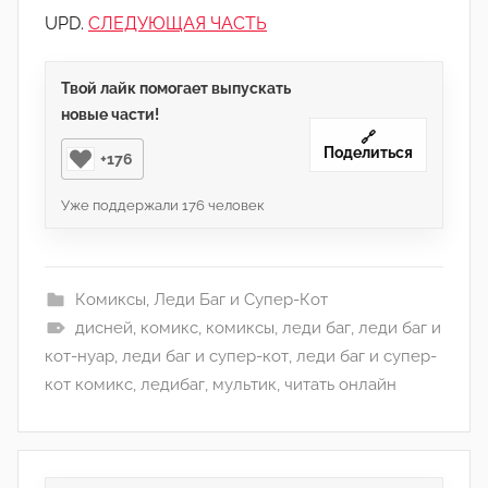
UPD.
СЛЕДУЮЩАЯ ЧАСТЬ
Твой лайк помогает выпускать
новые части!
🔗
Поделиться
+176
Уже поддержали
176
человек
Комиксы
,
Леди Баг и Супер-Кот
дисней
,
комикс
,
комиксы
,
леди баг
,
леди баг и
кот-нуар
,
леди баг и супер-кот
,
леди баг и супер-
кот комикс
,
ледибаг
,
мультик
,
читать онлайн
Навигация