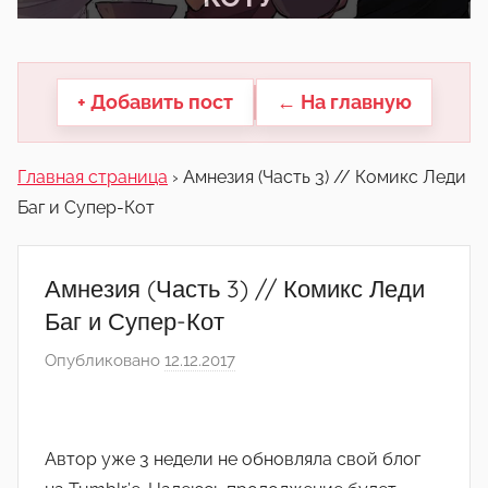
другие.
+ Добавить пост
← На главную
Главная страница
›
Амнезия (Часть 3) // Комикс Леди
Баг и Супер-Кот
Амнезия (Часть 3) // Комикс Леди
Баг и Супер-Кот
Опубликовано
12.12.2017
а
в
т
о
Автор уже 3 недели не обновляла свой блог
р