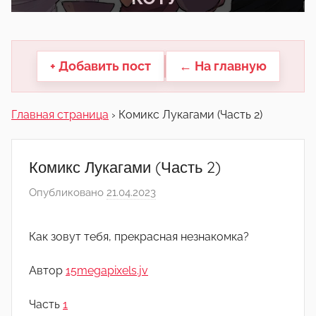
другие.
+ Добавить пост
← На главную
Главная страница
›
Комикс Лукагами (Часть 2)
Комикс Лукагами (Часть 2)
Опубликовано
21.04.2023
а
в
т
Как зовут тебя, прекрасная незнакомка?
о
р
Автор
15megapixels.jv
о
м
Часть
1