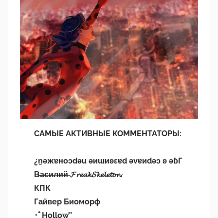
САМЫЕ АКТИВНЫЕ КОММЕНТАТОРЫ:
¿n̯ǝжɐноɔdǝu ǝиɯиʚεɐd ǝvɐиdǝɔ ʚ ǝɓГ
В̶а̶с̶и̶л̶и̶й̶ 𝓕𝓻𝓮𝓪𝓴𝓢𝓴𝓮𝓵𝓮𝓽𝓸𝓷.
КПК
Гайвер Биоморф
･ﾟHollow’°