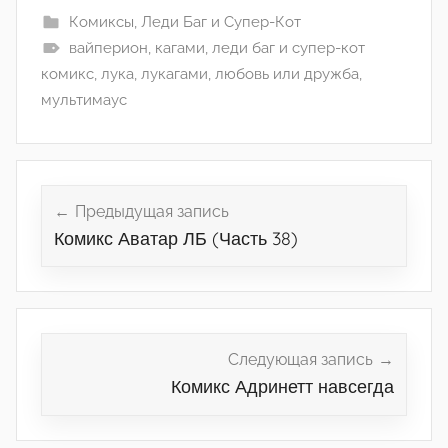
Комиксы
,
Леди Баг и Супер-Кот
вайперион
,
кагами
,
леди баг и супер-кот
комикс
,
лука
,
лукагами
,
любовь или дружба
,
мультимаус
Навигация
по
Предыдущая запись
Комикс Аватар ЛБ (Часть 38)
записям
Следующая запись
Комикс Адринетт навсегда