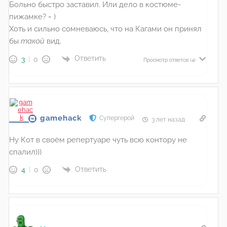
Больно быстро заставил. Или дело в костюме-
пижамке? = )
Хоть и сильно сомневаюсь, что на Кагами он принял
бы
такой
вид.
Ответить
3
0
Просмотр ответов
(4)
gamehack
Супергерой
3 лет назад
Ну Кот в своём репертуаре чуть всю контору не
спалил)))
Ответить
4
0