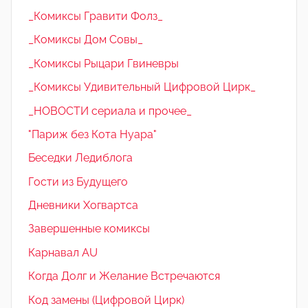
_Комиксы Гравити Фолз_
_Комиксы Дом Совы_
_Комиксы Рыцари Гвиневры
_Комиксы Удивительный Цифровой Цирк_
_НОВОСТИ сериала и прочее_
"Париж без Кота Нуара"
Беседки Ледиблога
Гости из Будущего
Дневники Хогвартса
Завершенные комиксы
Карнавал AU
Когда Долг и Желание Встречаются
Код замены (Цифровой Цирк)