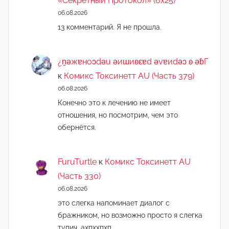
«Секретный Протокол» (6х25)
06.08.2026
13 комментарий. Я не прошла.
¿n̯ǝжɐноɔdǝu ǝиɯиʚεɐd ǝvɐиdǝɔ ʚ ǝɓГ
к
Комикс Токсинетт AU (Часть 379)
06.08.2026
Конечно это к лечению не имеет
отношения, но посмотрим, чем это
обернётся.
FuruTurtle
к
Комикс Токсинетт AU
(Часть 330)
06.08.2026
это слегка напоминает диалог с
бражником, но возможно просто я слегка
тупич, ахпххпхп