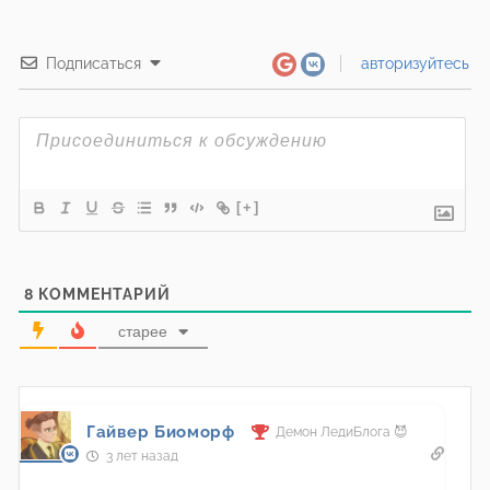
Подписаться
авторизуйтесь
[+]
8
КОММЕНТАРИЙ
старее
Гайвер Биоморф
Демон ЛедиБлога 😈
3 лет назад