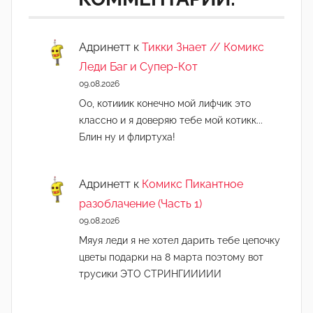
Адринетт
к
Тикки Знает // Комикс
Леди Баг и Супер-Кот
09.08.2026
Оо, котииик конечно мой лифчик это
классно и я доверяю тебе мой котикк...
Блин ну и флиртуха!
Адринетт
к
Комикс Пикантное
разоблачение (Часть 1)
09.08.2026
Мяуя леди я не хотел дарить тебе цепочку
цветы подарки на 8 марта поэтому вот
трусики ЭТО СТРИНГИИИИИ