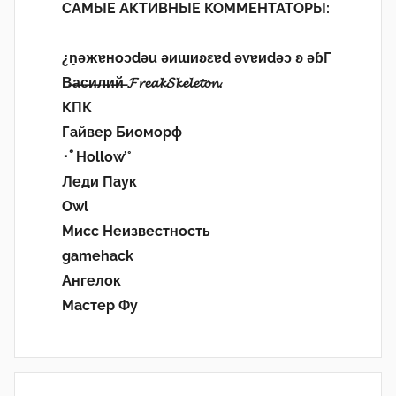
САМЫЕ АКТИВНЫЕ КОММЕНТАТОРЫ:
¿n̯ǝжɐноɔdǝu ǝиɯиʚεɐd ǝvɐиdǝɔ ʚ ǝɓГ
В̶а̶с̶и̶л̶и̶й̶ 𝓕𝓻𝓮𝓪𝓴𝓢𝓴𝓮𝓵𝓮𝓽𝓸𝓷.
КПК
Гайвер Биоморф
･ﾟHollow’°
Леди Паук
Owl
Мисс Неизвестность
gamehack
Ангелок
Мастер Фу