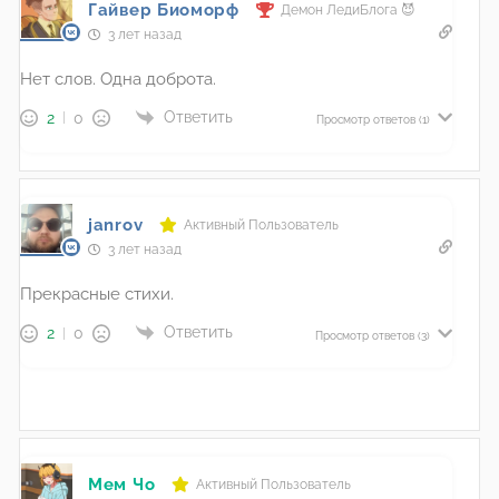
Гайвер Биоморф
Демон ЛедиБлога 😈
3 лет назад
Нет слов. Одна доброта.
Ответить
2
0
Просмотр ответов
(1)
janrov
Активный Пользователь
3 лет назад
Прекрасные стихи.
Ответить
2
0
Просмотр ответов
(3)
Мем Чо
Активный Пользователь