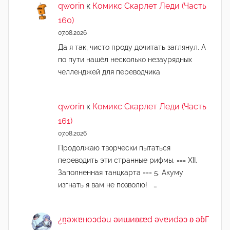
qworin
к
Комикс Скарлет Леди (Часть
160)
07.08.2026
Да я так, чисто проду дочитать заглянул. А
по пути нашёл несколько незаурядных
челленджей для переводчика
qworin
к
Комикс Скарлет Леди (Часть
161)
07.08.2026
Продолжаю творчески пытаться
переводить эти странные рифмы. === XII.
Заполненная танцкарта === 5. Акуму
изгнать я вам не позволю! …
¿n̯ǝжɐноɔdǝu ǝиɯиʚεɐd ǝvɐиdǝɔ ʚ ǝɓГ