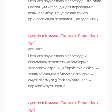
Немного поучаствую в переводе. Эта глава
настоящий челлендж для переводчика:
ведь каламбуры ещё можно как-то
приноровиться передавать, но здесь-то у…
qworin
к
Комикс Скарлет Леди (Часть
152)
07.08.2026
Немного поучаствую в переводе и
попытаюсь перевести каламбуры в
заголовках страниц 1.Popsicle/classical —
эскимо/чукчимо 2.Smoothie/roughie —
смузи/безмузи 3.Parking/parqueen —
парковка/пустырёвка…
qworin
к
Комикс Скарлет Леди (Часть
151)