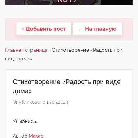
другие.
+ Добавить пост
← На главную
Главная страница
›
Стихотворение «Радость при
виде дома»
Стихотворение «Радость при виде
дома»
Опубликовано
15.05.2023
а
в
т
Улыбнись…
о
р
Автор
Марго