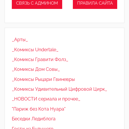
СВЯЗЬ С АДМИНОМ
ПРАВИЛА САЙТА
_Арты_
_Комиксы Undertale_
_Комиксы Гравити Фолз_
_Комиксы Дом Совы_
_Комиксы Рыцари Гвиневры
_Комиксы Удивительный Цифровой Цирк_
_НОВОСТИ сериала и прочее_
"Париж без Кота Нуара"
Беседки Ледиблога
Гости из Будущего