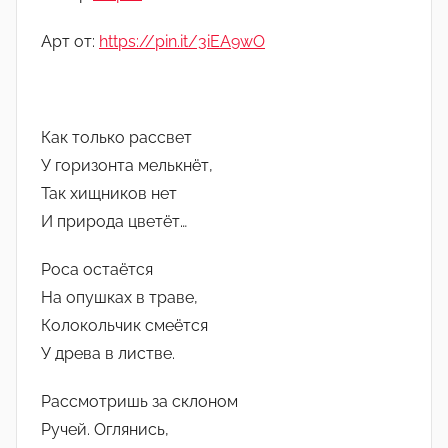
о
м
Арт от:
https://pin.it/3iEA9wO
1
4
,
Как только рассвет
1
У горизонта мелькнёт,
,
Так хищников нет
1
И природа цветёт…
8
,
Роса остаётся
4
На опушках в траве,
,
Колокольчик смеётся
1
6
У древа в листве.
Рассмотришь за склоном
Ручей. Оглянись,