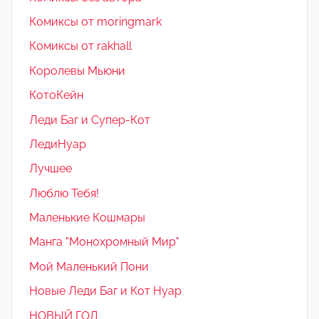
Комиксы от moringmark
Комиксы от rakhall
Королевы Мьюни
КотоКейн
Леди Баг и Супер-Кот
ЛедиНуар
Лучшее
Люблю Тебя!
Маленькие Кошмары
Манга "Монохромный Мир"
Мой Маленький Пони
Новые Леди Баг и Кот Нуар
НОВЫЙ ГОД