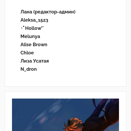
Лана (редактор-админ)
Aleksa_1523
･ﾟHollow'°
Melunya
Alise Brown
Chloe
Лиза Усатая
N_dron