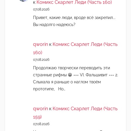
к
Комикс Скарлет Леди (Часть 160)
07.08.2026
Привет, какие люди, вроде всё закрепил...
Вы надолго надеюсь?
qworin
к
Комикс Скарлет Леди (Часть
160)
07.08.2026
Продолжаю творчески переводить эти
странные рифмы 😁 === VI. Фальшивит === 2.
Слыхала я раньше о наглом твоём
прототипе, Но…
qworin
к
Комикс Скарлет Леди (Часть
159)
07.08.2026