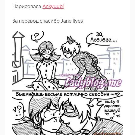
о
Нарисовала
Ankyuubi
м
А
За перевод спасибо Jane Ilves
р
т
ё
м