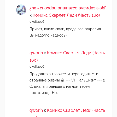
¿n̯ǝжɐноɔdǝu ǝиɯиʚεɐd ǝvɐиdǝɔ ʚ ǝɓГ
к
Комикс Скарлет Леди (Часть 160)
07.08.2026
Привет, какие люди, вроде всё закрепил...
Вы надолго надеюсь?
qworin
к
Комикс Скарлет Леди (Часть
160)
07.08.2026
Продолжаю творчески переводить эти
странные рифмы 😁 === VI. Фальшивит === 2.
Слыхала я раньше о наглом твоём
прототипе, Но…
qworin
к
Комикс Скарлет Леди (Часть