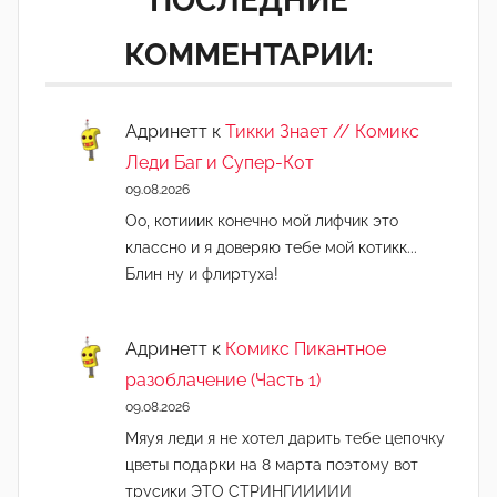
ПОСЛЕДНИЕ
КОММЕНТАРИИ:
Адринетт
к
Тикки Знает // Комикс
Леди Баг и Супер-Кот
09.08.2026
Оо, котииик конечно мой лифчик это
классно и я доверяю тебе мой котикк...
Блин ну и флиртуха!
Адринетт
к
Комикс Пикантное
разоблачение (Часть 1)
09.08.2026
Мяуя леди я не хотел дарить тебе цепочку
цветы подарки на 8 марта поэтому вот
трусики ЭТО СТРИНГИИИИИ