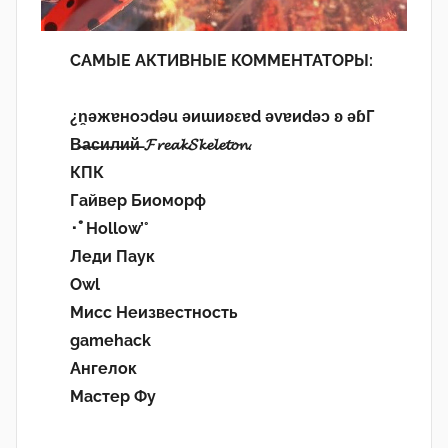
САМЫЕ АКТИВНЫЕ КОММЕНТАТОРЫ:
¿n̯ǝжɐноɔdǝu ǝиɯиʚεɐd ǝvɐиdǝɔ ʚ ǝɓГ
В̶а̶с̶и̶л̶и̶й̶ 𝓕𝓻𝓮𝓪𝓴𝓢𝓴𝓮𝓵𝓮𝓽𝓸𝓷.
КПК
Гайвер Биоморф
･ﾟHollow’°
Леди Паук
Owl
Мисс Неизвестность
gamehack
Ангелок
Мастер Фу