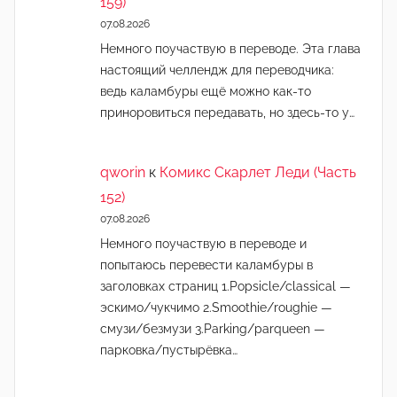
159)
07.08.2026
Немного поучаствую в переводе. Эта глава
настоящий челлендж для переводчика:
ведь каламбуры ещё можно как-то
приноровиться передавать, но здесь-то у…
qworin
к
Комикс Скарлет Леди (Часть
152)
07.08.2026
Немного поучаствую в переводе и
попытаюсь перевести каламбуры в
заголовках страниц 1.Popsicle/classical —
эскимо/чукчимо 2.Smoothie/roughie —
смузи/безмузи 3.Parking/parqueen —
парковка/пустырёвка…