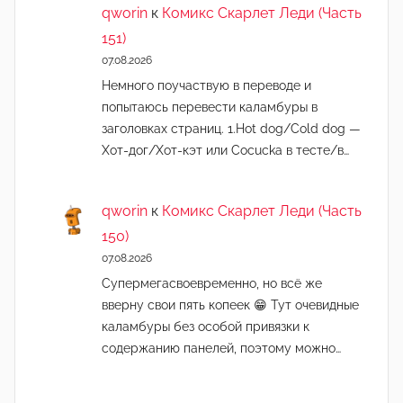
qworin
к
Комикс Скарлет Леди (Часть
151)
07.08.2026
Немного поучаствую в переводе и
попытаюсь перевести каламбуры в
заголовках страниц. 1.Hot dog/Cold dog —
Хот-дог/Хот-кэт или Cocucka в тесте/в…
qworin
к
Комикс Скарлет Леди (Часть
150)
07.08.2026
Супермегасвоевременно, но всё же
вверну свои пять копеек 😁 Тут очевидные
каламбуры без особой привязки к
содержанию панелей, поэтому можно…