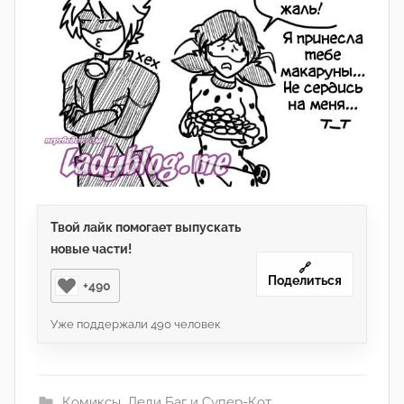
Твой лайк помогает выпускать
новые части!
🔗
Поделиться
+490
Уже поддержали
490
человек
Комиксы
,
Леди Баг и Супер-Кот