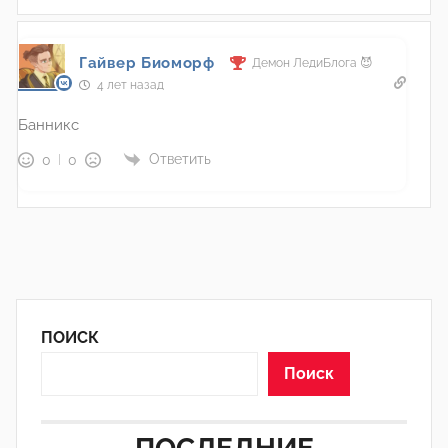
Гайвер Биоморф
Демон ЛедиБлога 😈
4 лет назад
Банникс
Ответить
0
0
ПОИСК
Поиск