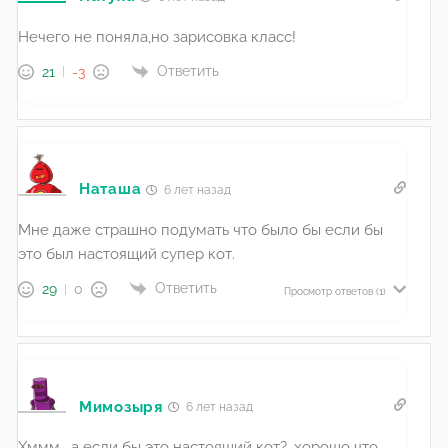
Нечего не поняла,но зарисовка класс!
Ответить
21
-3
Наташа
6 лет назад
Мне даже страшно подумать что было бы если бы
это был настоящий супер кот.
Ответить
29
0
Просмотр ответов
(1)
Мимозыря
6 лет назад
Хммм… а если бы это настоящий кот?…хорошо что