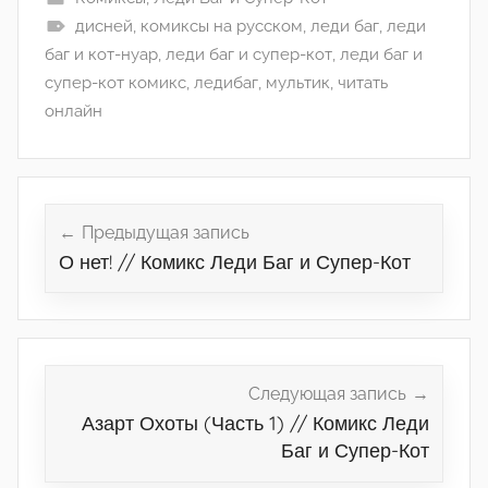
дисней
,
комиксы на русском
,
леди баг
,
леди
баг и кот-нуар
,
леди баг и супер-кот
,
леди баг и
супер-кот комикс
,
ледибаг
,
мультик
,
читать
онлайн
Навигация
по
Предыдущая запись
О нет! // Комикс Леди Баг и Супер-Кот
записям
Следующая запись
Азарт Охоты (Часть 1) // Комикс Леди
Баг и Супер-Кот