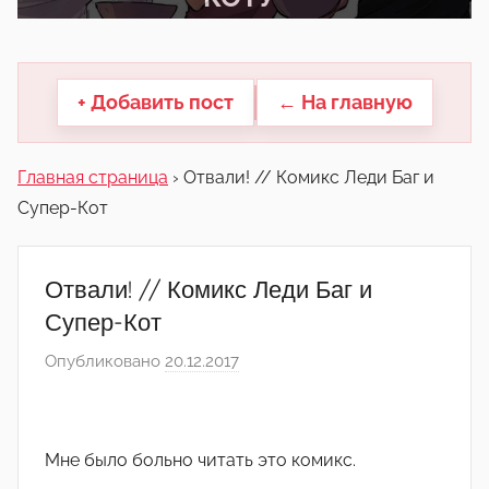
другие.
+ Добавить пост
← На главную
Главная страница
›
Отвали! // Комикс Леди Баг и
Супер-Кот
Отвали! // Комикс Леди Баг и
Супер-Кот
Опубликовано
20.12.2017
а
в
т
о
Мне было больно читать это комикс.
р