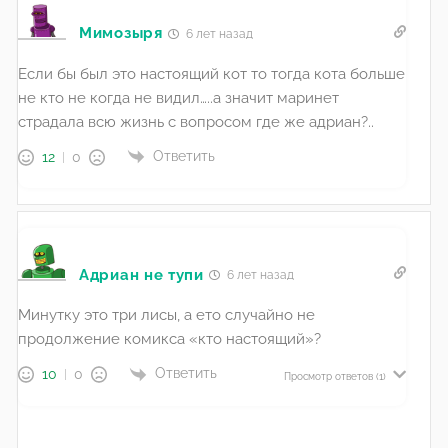
Мимозыря
6 лет назад
Если бы был это настоящий кот то тогда кота больше
не кто не когда не видил…..а значит маринет
страдала всю жизнь с вопросом где же адриан?..
Ответить
12
0
Адриан не тупи
6 лет назад
Минутку это три лисы, а ето случайно не
продолжение комикса «кто настоящий»?
Ответить
10
0
Просмотр ответов
(1)