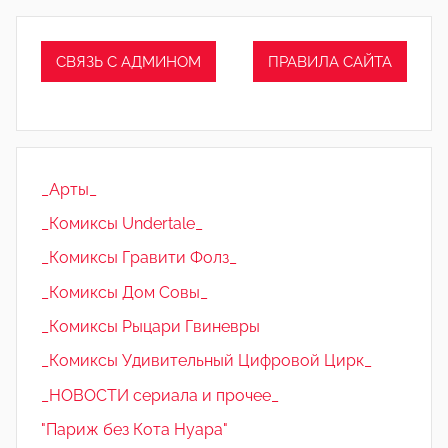
СВЯЗЬ С АДМИНОМ
ПРАВИЛА САЙТА
_Арты_
_Комиксы Undertale_
_Комиксы Гравити Фолз_
_Комиксы Дом Совы_
_Комиксы Рыцари Гвиневры
_Комиксы Удивительный Цифровой Цирк_
_НОВОСТИ сериала и прочее_
"Париж без Кота Нуара"