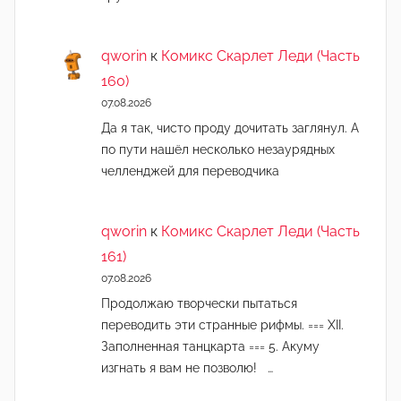
qworin
к
Комикс Скарлет Леди (Часть
160)
07.08.2026
Да я так, чисто проду дочитать заглянул. А
по пути нашёл несколько незаурядных
челленджей для переводчика
qworin
к
Комикс Скарлет Леди (Часть
161)
07.08.2026
Продолжаю творчески пытаться
переводить эти странные рифмы. === XII.
Заполненная танцкарта === 5. Акуму
изгнать я вам не позволю! …