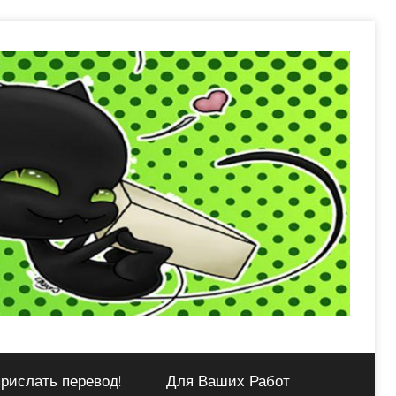
рислать перевод!
Для Ваших Работ