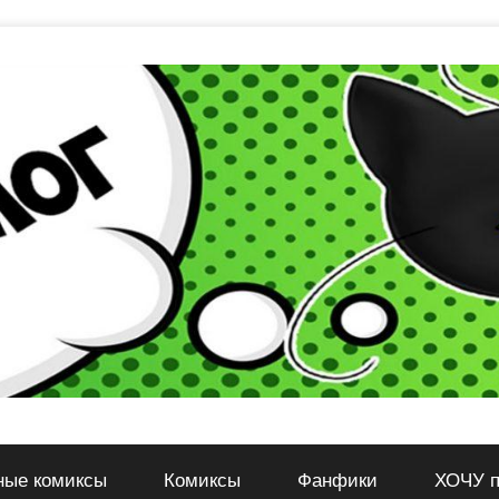
ные комиксы
Комиксы
Фанфики
ХОЧУ п