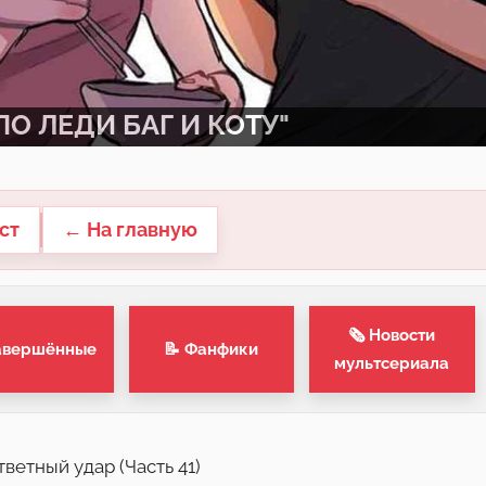
О ЛЕДИ БАГ И КОТУ"
ст
← На главную
🗞 Новости
авершённые
📝 Фанфики
мультсериала
ветный удар (Часть 41)