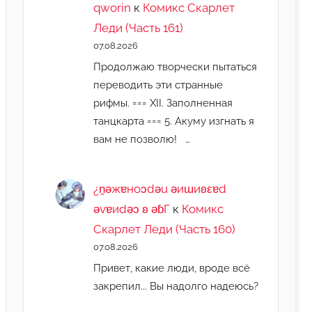
qworin
к
Комикс Скарлет
Леди (Часть 161)
07.08.2026
Продолжаю творчески пытаться
переводить эти странные
рифмы. === XII. Заполненная
танцкарта === 5. Акуму изгнать я
вам не позволю! …
¿n̯ǝжɐноɔdǝu ǝиɯиʚεɐd
ǝvɐиdǝɔ ʚ ǝɓГ
к
Комикс
Скарлет Леди (Часть 160)
07.08.2026
Привет, какие люди, вроде всё
закрепил... Вы надолго надеюсь?