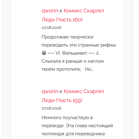
qworin
к
Комикс Скарлет
Леди (Часть 160)
07.08.2026
Продолжаю творчески
переводить эти странные рифмы
😁 === VI. Фальшивит === 2.
Слыхала я раньше о наглом
твоём прототипе, Но…
qworin
к
Комикс Скарлет
Леди (Часть 159)
07.08.2026
Немного поучаствую в
переводе. Эта глава настоящий
челлендж для переводчика: