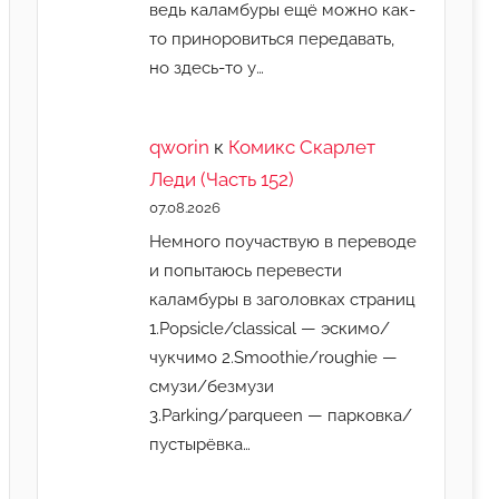
ведь каламбуры ещё можно как-
то приноровиться передавать,
но здесь-то у…
qworin
к
Комикс Скарлет
Леди (Часть 152)
07.08.2026
Немного поучаствую в переводе
и попытаюсь перевести
каламбуры в заголовках страниц
1.Popsicle/classical — эскимо/
чукчимо 2.Smoothie/roughie —
смузи/безмузи
3.Parking/parqueen — парковка/
пустырёвка…