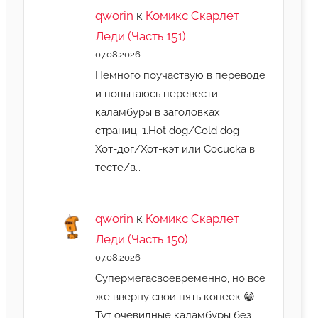
qworin
к
Комикс Скарлет
Леди (Часть 151)
07.08.2026
Немного поучаствую в переводе
и попытаюсь перевести
каламбуры в заголовках
страниц. 1.Hot dog/Cold dog —
Хот-дог/Хот-кэт или Cocucka в
тесте/в…
qworin
к
Комикс Скарлет
Леди (Часть 150)
07.08.2026
Супермегасвоевременно, но всё
же вверну свои пять копеек 😁
Тут очевидные каламбуры без