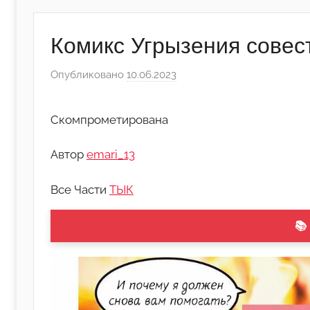
Комикс Угрызения совест
Опубликовано
10.06.2023
а
в
т
Скомпрометирована
о
р
Автор
emari_13
о
м
Все Части
ТЫК
Л
а
📚
н
а
(
р
е