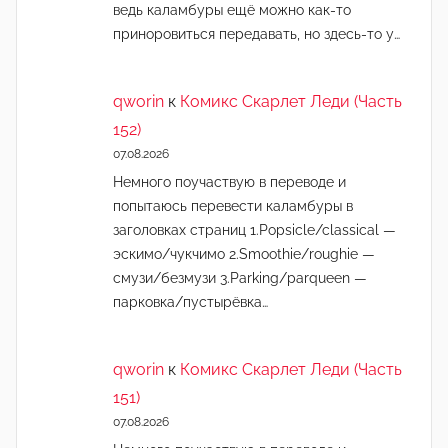
ведь каламбуры ещё можно как-то
приноровиться передавать, но здесь-то у…
qworin
к
Комикс Скарлет Леди (Часть
152)
07.08.2026
Немного поучаствую в переводе и
попытаюсь перевести каламбуры в
заголовках страниц 1.Popsicle/classical —
эскимо/чукчимо 2.Smoothie/roughie —
смузи/безмузи 3.Parking/parqueen —
парковка/пустырёвка…
qworin
к
Комикс Скарлет Леди (Часть
151)
07.08.2026