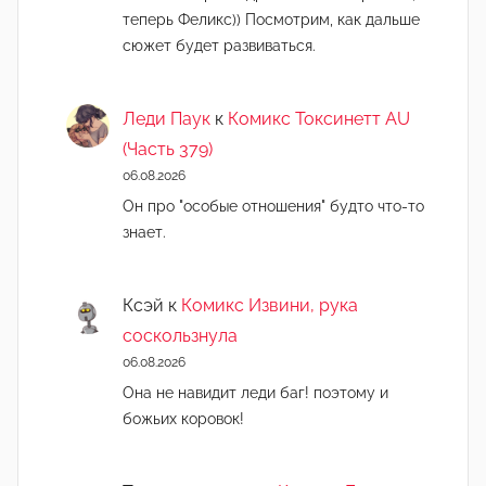
теперь Феликс)) Посмотрим, как дальше
сюжет будет развиваться.
Леди Паук
к
Комикс Токсинетт AU
(Часть 379)
06.08.2026
Он про "особые отношения" будто что-то
знает.
Ксэй
к
Комикс Извини, рука
соскользнула
06.08.2026
Она не навидит леди баг! поэтому и
божьих коровок!