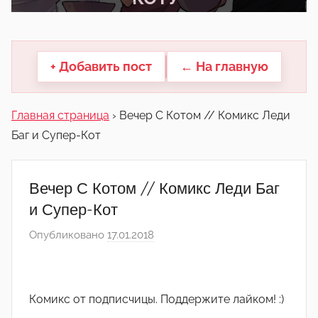
другие.
+ Добавить пост
← На главную
Главная страница
›
Вечер С Котом // Комикс Леди
Баг и Супер-Кот
Вечер С Котом // Комикс Леди Баг
и Супер-Кот
Опубликовано
17.01.2018
а
в
т
о
Комикс от подписчицы. Поддержите лайком! :)
р