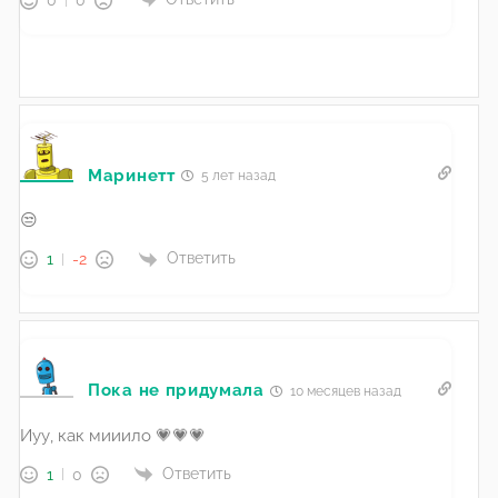
0
0
Маринетт
5 лет назад
😒
Ответить
1
-2
Пока не придумала
10 месяцев назад
Иуу, как мииило 💗💗💗
Ответить
1
0