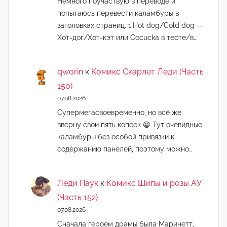
Немного поучаствую в переводе и
попытаюсь перевести каламбуры в
заголовках страниц. 1.Hot dog/Cold dog —
Хот-дог/Хот-кэт или Cocucka в тесте/в…
qworin
к
Комикс Скарлет Леди (Часть
150)
07.08.2026
Супермегасвоевременно, но всё же
вверну свои пять копеек 😁 Тут очевидные
каламбуры без особой привязки к
содержанию панелей, поэтому можно…
Леди Паук
к
Комикс Шипы и розы АУ
(Часть 152)
07.08.2026
Сначала героем драмы была Маринетт,