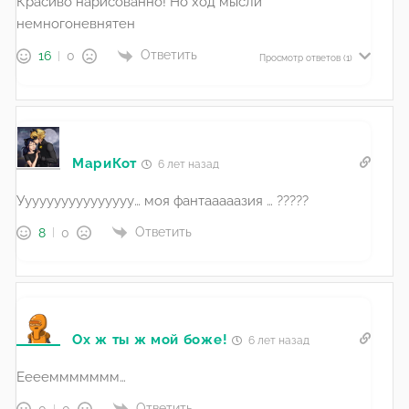
Красиво нарисованно! Но ход мысли
немногоневнятен
Ответить
16
0
Просмотр ответов
(1)
МариКот
6 лет назад
Уууууууууууууууу… моя фантааааазия … ?????
Ответить
8
0
Ох ж ты ж мой боже!
6 лет назад
Ееееммммммм…
Ответить