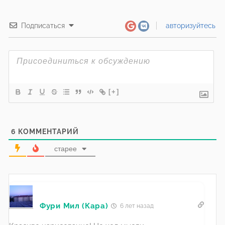
Подписаться
авторизуйтесь
[+]
6
КОММЕНТАРИЙ
старее
Фури Мил (Кара)
6 лет назад