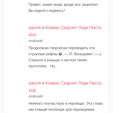
Привет, какие люди, вроде всё закрепил...
Вы надолго надеюсь?
qworin
к
Комикс Скарлет Леди (Часть
160)
07.08.2026
Продолжаю творчески переводить эти
странные рифмы 😁 === VI. Фальшивит === 2.
Слыхала я раньше о наглом твоём
прототипе, Но…
qworin
к
Комикс Скарлет Леди (Часть
159)
07.08.2026
Немного поучаствую в переводе. Эта глава
настоящий челлендж для переводчика: