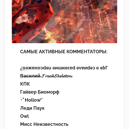
САМЫЕ АКТИВНЫЕ КОММЕНТАТОРЫ:
¿n̯ǝжɐноɔdǝu ǝиɯиʚεɐd ǝvɐиdǝɔ ʚ ǝɓГ
В̶а̶с̶и̶л̶и̶й̶ 𝓕𝓻𝓮𝓪𝓴𝓢𝓴𝓮𝓵𝓮𝓽𝓸𝓷.
КПК
Гайвер Биоморф
･ﾟHollow’°
Леди Паук
Owl
Мисс Неизвестность