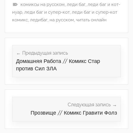
комиксы на русском
,
леди баг
,
леди баг и кот-
нуар
,
леди баг и супер-кот
,
леди баг и супер-кот
комикс
,
ледибаг
,
на русском
,
читать онлайн
Навигация
по
Предыдущая запись
Домашняя Работа // Комикс Стар
записям
против Сил ЗЛА
Следующая запись
Прозвище // Комикс Гравити Фолз