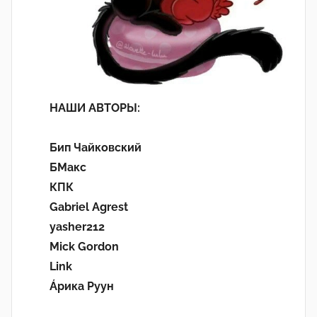
НАШИ АВТОРЫ:
Бип Чайковский
БМакс
КПК
Gabriel Agrest
yasher212
Mick Gordon
Link
Áрика Руун