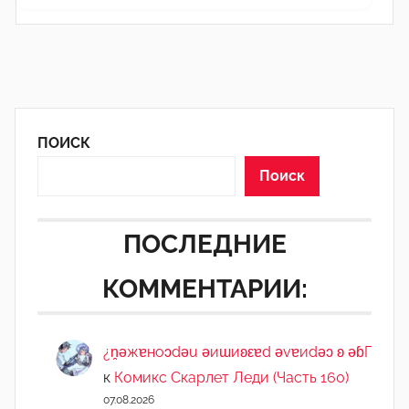
ПОИСК
Поиск
ПОСЛЕДНИЕ
КОММЕНТАРИИ:
¿n̯ǝжɐноɔdǝu ǝиɯиʚεɐd ǝvɐиdǝɔ ʚ ǝɓГ
к
Комикс Скарлет Леди (Часть 160)
07.08.2026