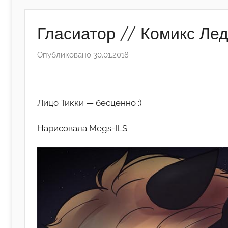
Гласиатор // Комикс Лед
Опубликовано
30.01.2018
а
в
т
о
Лицо Тикки — бесценно :)
р
о
Нарисовала Megs-ILS
м
А
р
т
ё
м