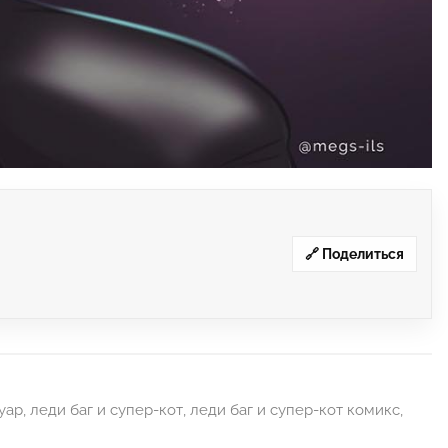
🔗 Поделиться
уар
,
леди баг и супер-кот
,
леди баг и супер-кот комикс
,