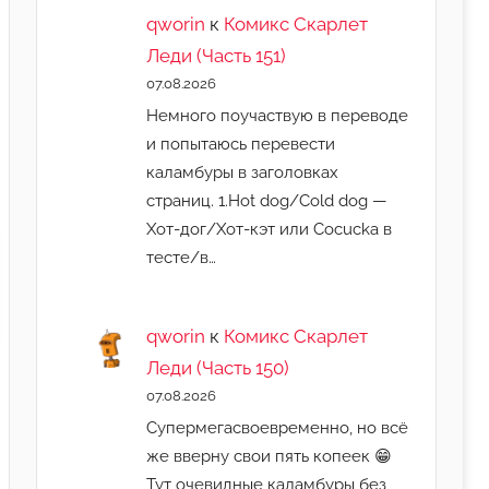
qworin
к
Комикс Скарлет
Леди (Часть 151)
07.08.2026
Немного поучаствую в переводе
и попытаюсь перевести
каламбуры в заголовках
страниц. 1.Hot dog/Cold dog —
Хот-дог/Хот-кэт или Cocucka в
тесте/в…
qworin
к
Комикс Скарлет
Леди (Часть 150)
07.08.2026
Супермегасвоевременно, но всё
же вверну свои пять копеек 😁
Тут очевидные каламбуры без