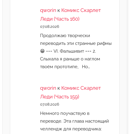
qworin
к
Комикс Скарлет
Леди (Часть 160)
07.08.2026
Продолжаю творчески
переводить эти странные рифмы
😁 === VI. Фальшивит === 2.
Слыхала я раньше о наглом
твоём прототипе, Но…
qworin
к
Комикс Скарлет
Леди (Часть 159)
07.08.2026
Немного поучаствую в
переводе. Эта глава настоящий
челлендж для переводчика: