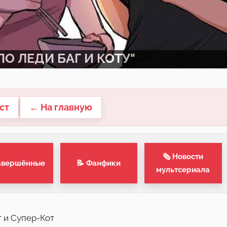
О ЛЕДИ БАГ И КОТУ"
ст
← На главную
🗞 Новости
авершённые
📝 Фанфики
мультсериала
г и Супер-Кот