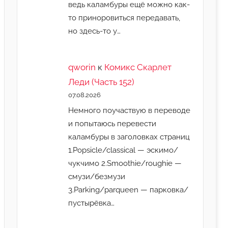
ведь каламбуры ещё можно как-
то приноровиться передавать,
но здесь-то у…
qworin
к
Комикс Скарлет
Леди (Часть 152)
07.08.2026
Немного поучаствую в переводе
и попытаюсь перевести
каламбуры в заголовках страниц
1.Popsicle/classical — эскимо/
чукчимо 2.Smoothie/roughie —
смузи/безмузи
3.Parking/parqueen — парковка/
пустырёвка…