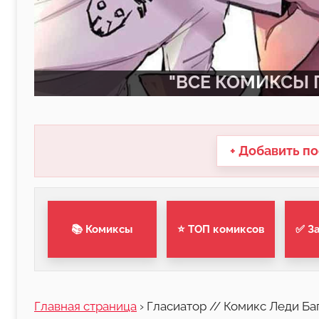
"ВСЕ КОМИКСЫ П
+ Добавить по
📚 Комиксы
⭐ ТОП комиксов
✅ З
Главная страница
›
Гласиатор // Комикс Леди Ба