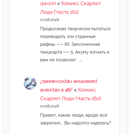
qworin
к
Комикс Скарлет
Леди (Часть 161)
07.08.2026
Продолжаю творчески пытаться
переводить эти странные
рифмы. === XII. Заполненная
танцкарта === 5. Акуму изгнать я
вам не позволю! …
¿n̯ǝжɐноɔdǝu ǝиɯиʚεɐd
ǝvɐиdǝɔ ʚ ǝɓГ
к
Комикс
Скарлет Леди (Часть 160)
07.08.2026
Привет, какие люди, вроде всё
закрепил... Вы надолго надеюсь?