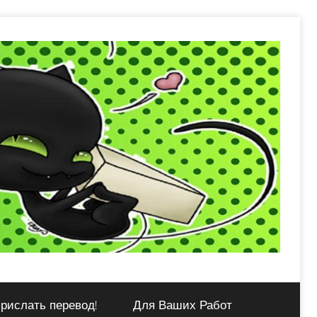
рислать перевод!
Для Ваших Работ