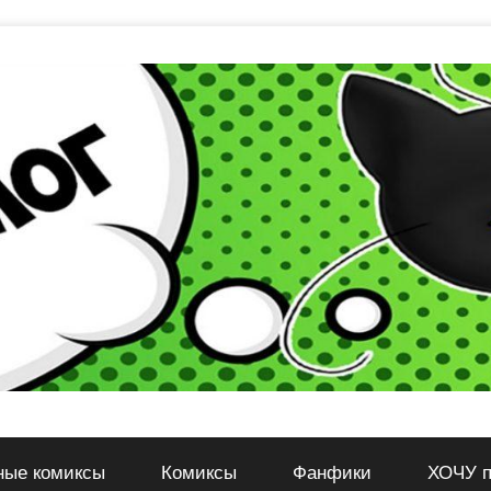
ные комиксы
Комиксы
Фанфики
ХОЧУ п