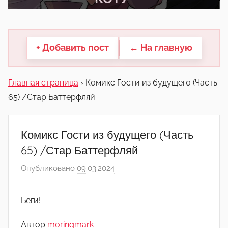
другие.
+ Добавить пост
← На главную
Главная страница
›
Комикс Гости из будущего (Часть
65) /Стар Баттерфляй
Комикс Гости из будущего (Часть
65) /Стар Баттерфляй
Опубликовано
09.03.2024
а
в
т
Беги!
о
р
Автор
moringmark