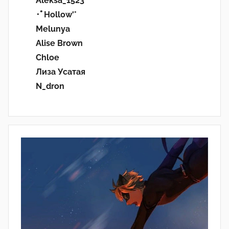
Aleksa_1523
･ﾟHollow'°
Melunya
Alise Brown
Chloe
Лиза Усатая
N_dron