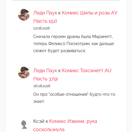
Леди Паук
к
Комикс Шипы и розы АУ
(Часть 152)
07.08.2026
Сначала героем драмы была Маринетт,
теперь Феликс)) Посмотрим, как дальше
сюжет будет развиваться.
Леди Паук
к
Комикс Токсинетт AU
(Часть 379)
06.08.2026
Он про "особые отношения" будто что-то
знает.
Ксэй
к
Комикс Извини, рука
соскользнула