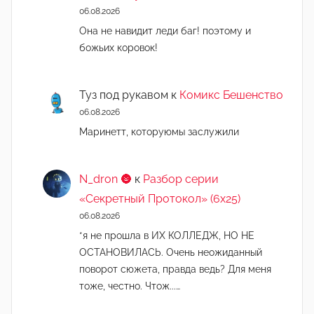
06.08.2026
Она не навидит леди баг! поэтому и
божьих коровок!
Туз под рукавом
к
Комикс Бешенство
06.08.2026
Маринетт, которуюмы заслужили
N_dron 🌚
к
Разбор серии
«Секретный Протокол» (6х25)
06.08.2026
*я не прошла в ИХ КОЛЛЕДЖ, НО НЕ
ОСТАНОВИЛАСЬ. Очень неожиданный
поворот сюжета, правда ведь? Для меня
тоже, честно. Чтож...…