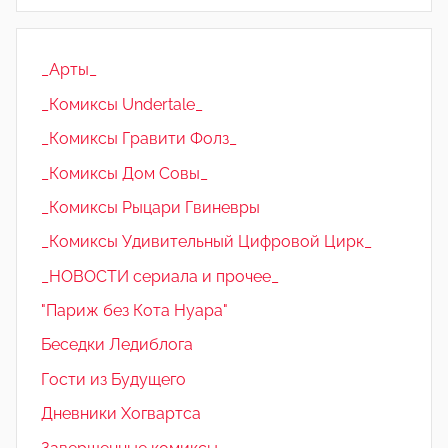
_Арты_
_Комиксы Undertale_
_Комиксы Гравити Фолз_
_Комиксы Дом Совы_
_Комиксы Рыцари Гвиневры
_Комиксы Удивительный Цифровой Цирк_
_НОВОСТИ сериала и прочее_
"Париж без Кота Нуара"
Беседки Ледиблога
Гости из Будущего
Дневники Хогвартса