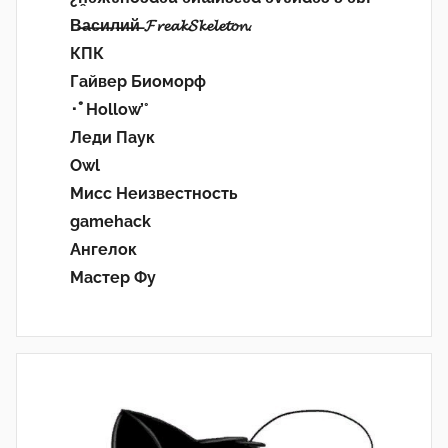
В̶а̶с̶и̶л̶и̶й̶ 𝓕𝓻𝓮𝓪𝓴𝓢𝓴𝓮𝓵𝓮𝓽𝓸𝓷.
КПК
Гайвер Биоморф
･ﾟHollow’°
Леди Паук
Owl
Мисс Неизвестность
gamehack
Ангелок
Мастер Фу