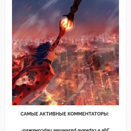
САМЫЕ АКТИВНЫЕ КОММЕНТАТОРЫ:
¿n̯ǝжɐноɔdǝu ǝиɯиʚεɐd ǝvɐиdǝɔ ʚ ǝɓГ