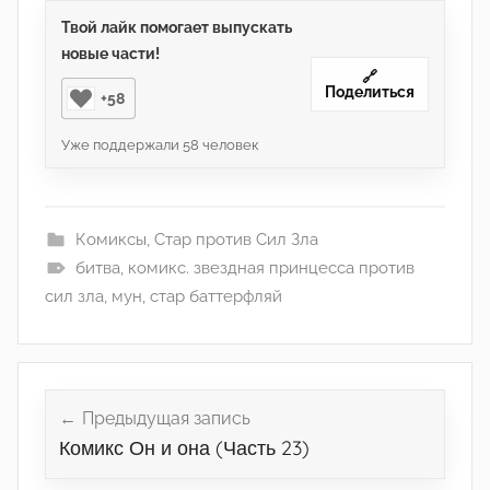
Твой лайк помогает выпускать
новые части!
🔗
Поделиться
+58
Уже поддержали
58
человек
Комиксы
,
Стар против Сил Зла
битва
,
комикс. звездная принцесса против
сил зла
,
мун
,
стар баттерфляй
Навигация
по
Предыдущая запись
Комикс Он и она (Часть 23)
записям