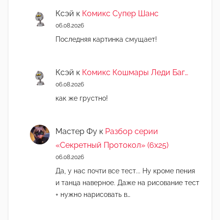
Ксэй
к
Комикс Супер Шанс
06.08.2026
Последняя картинка смущает!
Ксэй
к
Комикс Кошмары Леди Баг…
06.08.2026
как же грустно!
Мастер Фу
к
Разбор серии
«Секретный Протокол» (6х25)
06.08.2026
Да, у нас почти все тест... Ну кроме пения
и танца наверное. Даже на рисование тест
+ нужно нарисовать в…