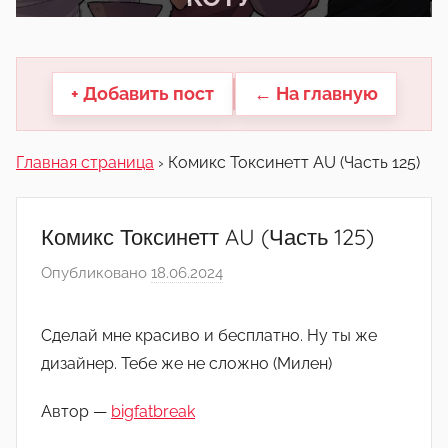
другие.
+ Добавить пост
← На главную
Главная страница
›
Комикс Токсинетт AU (Часть 125)
Комикс Токсинетт AU (Часть 125)
Опубликовано
18.06.2024
а
в
т
Сделай мне красиво и бесплатно. Ну ты же
о
дизайнер. Тебе же не сложно (Милен)
р
о
Автор —
bigfatbreak
м