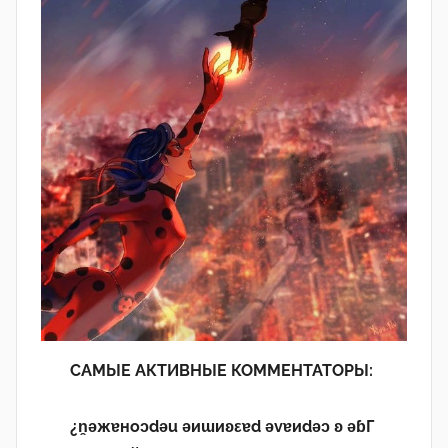
САМЫЕ АКТИВНЫЕ КОММЕНТАТОРЫ:
¿n̯ǝжɐноɔdǝu ǝиɯиʚεɐd ǝvɐиdǝɔ ʚ ǝɓГ