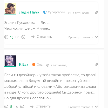
Леди Паук
Супергерой
2 лет назад
Значит Русалочка — Лила.
Честно, лучше уж Милен…
Ответить
13
0
Просмотр ответов
(1)
Kitar
Олд
2 лет назад
Если ты дизайнер и у тебя такая проблема, то делай
максимально безумный дизайн и презентуй его с
доброй улыбкой и словами «Абстракционизм снова
в моде. С кого другого содрал(а) бы двойной прайс,
но для друзей бесплатно.»
Ответить
8
0
Просмотр ответов
(1)