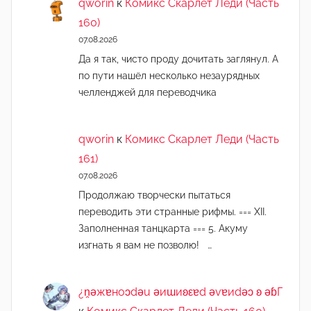
qworin
к
Комикс Скарлет Леди (Часть
160)
07.08.2026
Да я так, чисто проду дочитать заглянул. А
по пути нашёл несколько незаурядных
челленджей для переводчика
qworin
к
Комикс Скарлет Леди (Часть
161)
07.08.2026
Продолжаю творчески пытаться
переводить эти странные рифмы. === XII.
Заполненная танцкарта === 5. Акуму
изгнать я вам не позволю! …
¿n̯ǝжɐноɔdǝu ǝиɯиʚεɐd ǝvɐиdǝɔ ʚ ǝɓГ