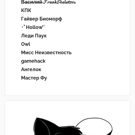
В̶а̶с̶и̶л̶и̶й̶ 𝓕𝓻𝓮𝓪𝓴𝓢𝓴𝓮𝓵𝓮𝓽𝓸𝓷.
КПК
Гайвер Биоморф
･ﾟHollow’°
Леди Паук
Owl
Мисс Неизвестность
gamehack
Ангелок
Мастер Фу