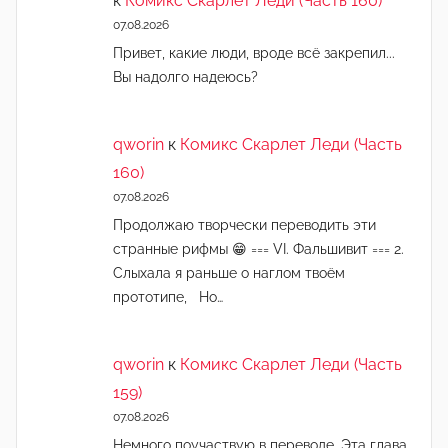
к
Комикс Скарлет Леди (Часть 160)
07.08.2026
Привет, какие люди, вроде всё закрепил...
Вы надолго надеюсь?
qworin
к
Комикс Скарлет Леди (Часть
160)
07.08.2026
Продолжаю творчески переводить эти
странные рифмы 😁 === VI. Фальшивит === 2.
Слыхала я раньше о наглом твоём
прототипе, Но…
qworin
к
Комикс Скарлет Леди (Часть
159)
07.08.2026
Немного поучаствую в переводе. Эта глава