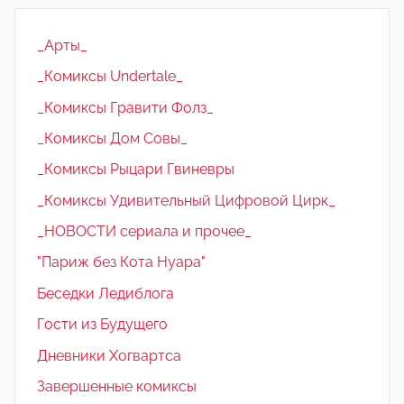
_Арты_
_Комиксы Undertale_
_Комиксы Гравити Фолз_
_Комиксы Дом Совы_
_Комиксы Рыцари Гвиневры
_Комиксы Удивительный Цифровой Цирк_
_НОВОСТИ сериала и прочее_
"Париж без Кота Нуара"
Беседки Ледиблога
Гости из Будущего
Дневники Хогвартса
Завершенные комиксы