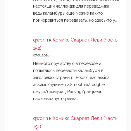
настоящий челлендж для переводчика:
ведь каламбуры ещё можно как-то
приноровиться передавать, но здесь-то у…
qworin
к
Комикс Скарлет Леди (Часть
152)
07.08.2026
Немного поучаствую в переводе и
попытаюсь перевести каламбуры в
заголовках страниц 1.Popsicle/classical —
эскимо/чукчимо 2.Smoothie/roughie —
смузи/безмузи 3.Parking/parqueen —
парковка/пустырёвка…
qworin
к
Комикс Скарлет Леди (Часть
151)