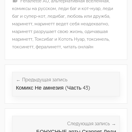
Feralnette AU
,
альтернативная вселенная
,
комиксы на русском
,
леди баг и кот-нуар
,
леди
баг и супер-кот
,
ледибаг
,
любовь или дружба
,
маринетт
,
маринетт ведет себя неадекватно
,
маринетт разрушает свою жизнь
,
одичавшая
маринетт
,
Токсибаг и Кототь Нуар
,
токсинель
,
токсинетт
,
фералинетт
,
читать онлайн
Навигация
по
Предыдущая запись
Комикс Не амнезия (Часть 43)
записям
Следующая запись
БОНУСНЫЕ арты Скарлет Леди