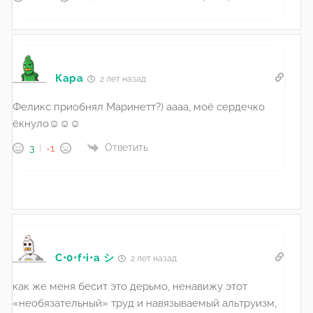
Кара
2 лет назад
Феликс приобнял Маринетт?) аааа, моё сердечко
ёкнуло☺️☺️☺️
Ответить
3
-1
C•0•f•i•a シ
2 лет назад
как же меня бесит это дерьмо, ненавижу этот
«необязательный» труд и
навязываемый
альтруизм,