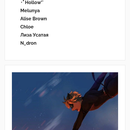
･ﾟHollow'°
Melunya
Alise Brown
Chloe
Лиза Усатая
N_dron