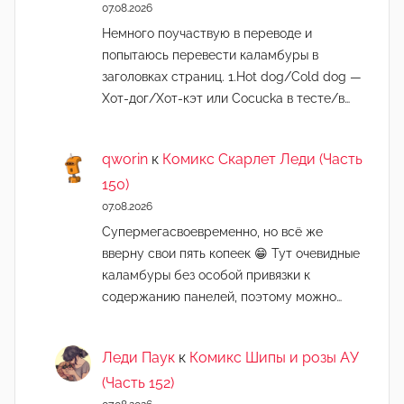
07.08.2026
Немного поучаствую в переводе и
попытаюсь перевести каламбуры в
заголовках страниц. 1.Hot dog/Cold dog —
Хот-дог/Хот-кэт или Cocucka в тесте/в…
qworin
к
Комикс Скарлет Леди (Часть
150)
07.08.2026
Супермегасвоевременно, но всё же
вверну свои пять копеек 😁 Тут очевидные
каламбуры без особой привязки к
содержанию панелей, поэтому можно…
Леди Паук
к
Комикс Шипы и розы АУ
(Часть 152)