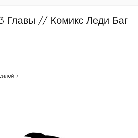
3 Главы // Комикс Леди Баг
илой :)