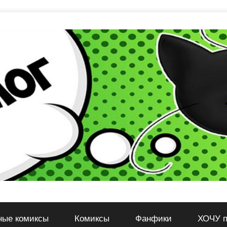
ные комиксы
Комиксы
Фанфики
ХОЧУ п