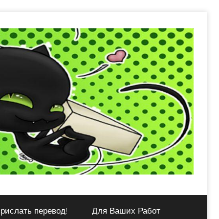
рислать перевод!
Для Ваших Работ