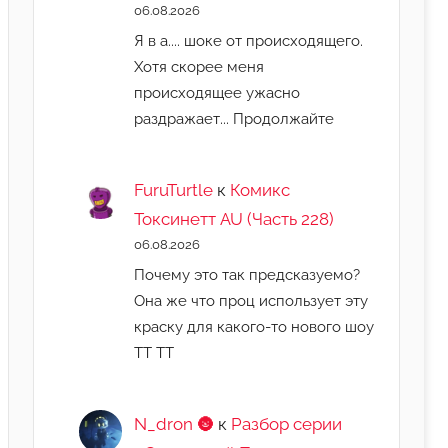
06.08.2026
Я в а.... шоке от происходящего.
Хотя скорее меня
происходящее ужасно
раздражает... Продолжайте
FuruTurtle
к
Комикс
Токсинетт AU (Часть 228)
06.08.2026
Почему это так предсказуемо?
Она же что проц использует эту
краску для какого-то нового шоу
ТТ ТТ
N_dron 🌚
к
Разбор серии