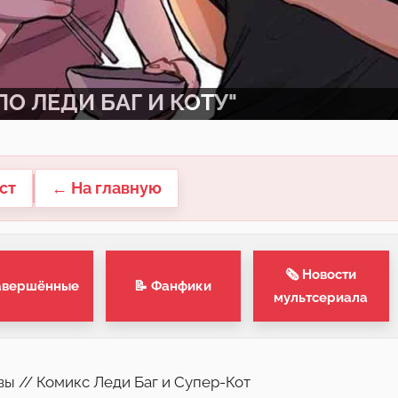
О ЛЕДИ БАГ И КОТУ"
ст
← На главную
🗞 Новости
авершённые
📝 Фанфики
мультсериала
вы // Комикс Леди Баг и Супер-Кот