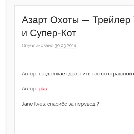
Азарт Охоты — Трейлер 
и Супер-Кот
Опубликовано
30.03.2018
а
в
т
о
Автор продолжает дразнить нас со страшной с
р
о
Автор
ipku
м
А
Jane Ilves, спасибо за перевод ?
р
т
ё
м