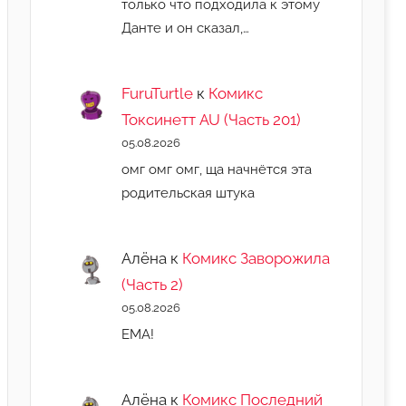
только что подходила к этому
Данте и он сказал,…
FuruTurtle
к
Комикс
Токсинетт AU (Часть 201)
05.08.2026
омг омг омг, ща начнëтся эта
родительская штука
Алёна
к
Комикс Заворожила
(Часть 2)
05.08.2026
ЕМА!
Алёна
к
Комикс Последний