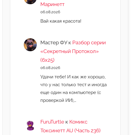
Маринетт
06.08.2026
Вай какая красота!
Мастер ФУ
к
Разбор серии
«Секретный Протокол»
(6х25)
06.08.2026
Удачи тебе! И как же хорошо,
что у нас только тест и иногда
еще один на компьютере (с
проверкой ИИ),…
FuruTurtle
к
Комикс
Токсинетт AU (Часть 236)