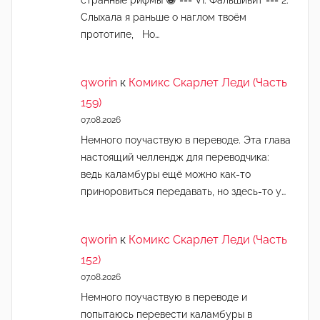
странные рифмы 😁 === VI. Фальшивит === 2.
Слыхала я раньше о наглом твоём
прототипе, Но…
qworin
к
Комикс Скарлет Леди (Часть
159)
07.08.2026
Немного поучаствую в переводе. Эта глава
настоящий челлендж для переводчика:
ведь каламбуры ещё можно как-то
приноровиться передавать, но здесь-то у…
qworin
к
Комикс Скарлет Леди (Часть
152)
07.08.2026
Немного поучаствую в переводе и
попытаюсь перевести каламбуры в