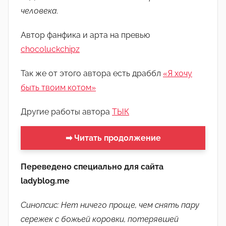
о
человека.
м
Л
Автор фанфика и арта на превью
а
chocoluckchipz
н
а
Так же от этого автора есть драббл
«Я хочу
(
быть твоим котом»
р
Другие работы автора
е
ТЫК
д
➡ Читать продолжение
а
к
т
Переведено специально для сайта
о
ladyblog.me
р
-
Синопсис: Нет
ничего
проще
,
чем
снять
пару
а
сережек
с божьей
коровки
, потерявшей