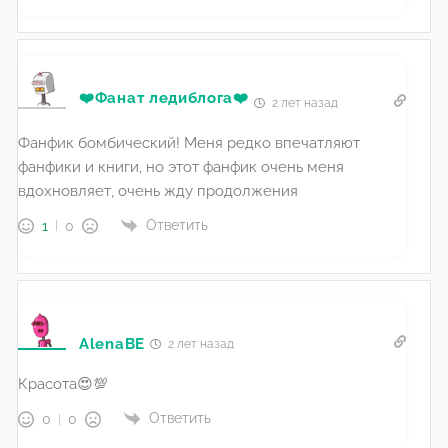
❤️Фанат ледиблога❤️
2 лет назад
Фанфик бомбический! Меня редко впечатляют
фанфики и книги, но этот фанфик очень меня
вдохновляет, очень жду продолжения
Ответить
1
0
AlenaBE
2 лет назад
Красота😍💯
Ответить
0
0