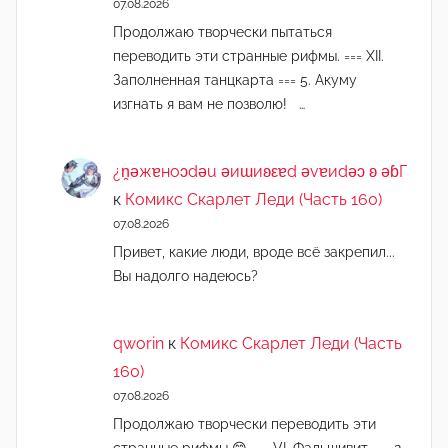
07.08.2026
Продолжаю творчески пытаться
переводить эти странные рифмы. === XII.
Заполненная танцкарта === 5. Акуму
изгнать я вам не позволю! …
¿n̯ǝжɐноɔdǝu ǝиɯиʚεɐd ǝvɐиdǝɔ ʚ ǝɓГ
к
Комикс Скарлет Леди (Часть 160)
07.08.2026
Привет, какие люди, вроде всё закрепил...
Вы надолго надеюсь?
qworin
к
Комикс Скарлет Леди (Часть
160)
07.08.2026
Продолжаю творчески переводить эти