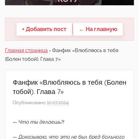
другие.
+ Добавить пост
← На главную
Главная страница
›
Фанфик «Влюбляюсь в тебя
(Болен тобой). Глава 7»
Фанфик «Влюбляюсь в тебя (Болен
тобой). Глава 7»
Опубликовано
10.07.2024
а
в
т
— Что ты делаешь?!
о
р
— Доказываю, что это не был бред больного