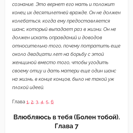
д
сознание
.
Это
вернет
его
мать
и
положит
м
конец
их
десятилетней
вражде
.
Он
не
должен
и
колебаться
,
когда
ему
предоставляется
н
шанс
, который выпадает раз в
жизни
.
Он
не
)
должен
искать
оправданий
и
доводов
относительно
того,
почему
потратить
еще
около
двадцати
лет
на
борьбу
с
этой
женщиной
вместо
того, чтобы
угодить
своему
отцу
и
дать
матери
еще
один
шанс
на
жизнь
, в
конце
концов
,
было
не
такой
уж
плохой
идеей
.
Глава
1
,
2
,
3
,
4,
5
,
6
Влюбляюсь в тебя (Болен тобой).
Глава 7