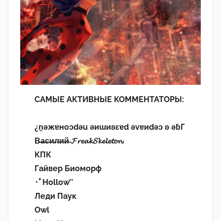
САМЫЕ АКТИВНЫЕ КОММЕНТАТОРЫ:
¿n̯ǝжɐноɔdǝu ǝиɯиʚεɐd ǝvɐиdǝɔ ʚ ǝɓГ
В̶а̶с̶и̶л̶и̶й̶ 𝓕𝓻𝓮𝓪𝓴𝓢𝓴𝓮𝓵𝓮𝓽𝓸𝓷.
КПК
Гайвер Биоморф
･ﾟHollow’°
Леди Паук
Owl