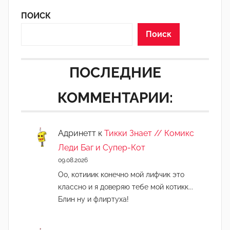
ПОИСК
Поиск
ПОСЛЕДНИЕ
КОММЕНТАРИИ:
Адринетт
к
Тикки Знает // Комикс
Леди Баг и Супер-Кот
09.08.2026
Оо, котииик конечно мой лифчик это
классно и я доверяю тебе мой котикк...
Блин ну и флиртуха!