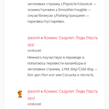
заголовках страниц 1.Popsicle/classical —
эскимо/чукчимо 2.Smoothie/roughie —
смузи/безмузи 3.Parking/parqueen —
парковка/пустырёвка…
qworin
к
Комикс Скарлет Леди (Часть
151)
07.08.2026
Немного поучаствую в переводе и
попытаюсь перевести каламбуры в
заголовках страниц. 1.Hot dog/Cold dog —
Хот-дог/Хот-кэт или Cocucka в тесте/в…
qworin
к
Комикс Скарлет Леди (Часть
150)
07.08.2026