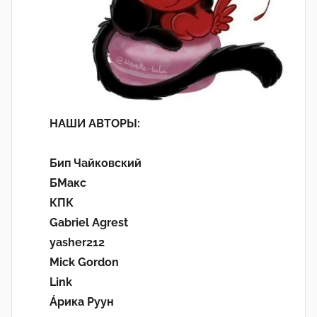
НАШИ АВТОРЫ:
Бип Чайковский
БМакс
КПК
Gabriel Agrest
yasher212
Mick Gordon
Link
Áрика Руун