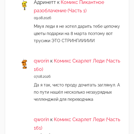
Адринетт
к
Комикс Пикантное
разоблачение (Часть 1)
09.08.2026
Мяуя леди я не хотел дарить тебе цепочку
цветы подарки на 8 марта поэтому вот
трусики ЭТО СТРИНГИИИИИ
qworin
к
Комикс Скарлет Леди (Часть
160)
07.08.2026
Да я так, чисто проду дочитать заглянул. А
по пути нашёл несколько незаурядных
челленджей для переводчика
qworin
к
Комикс Скарлет Леди (Часть
161)