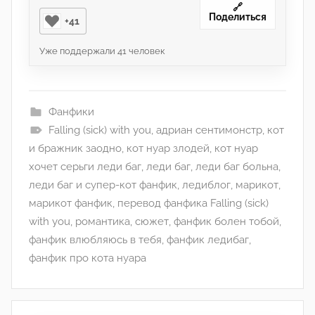
🔗
Поделиться
+41
Уже поддержали
41
человек
Фанфики
Falling (sick) with you
,
адриан сентимонстр
,
кот
и бражник заодно
,
кот нуар злодей
,
кот нуар
хочет серьги леди баг
,
леди баг
,
леди баг больна
,
леди баг и супер-кот фанфик
,
ледиблог
,
марикот
,
марикот фанфик
,
перевод фанфика Falling (sick)
with you
,
романтика
,
сюжет
,
фанфик болен тобой
,
фанфик влюбляюсь в тебя
,
фанфик ледибаг
,
фанфик про кота нуара
Навигация