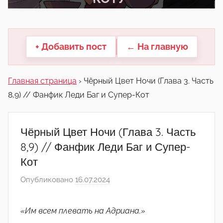
другие.
+ Добавить пост
← На главную
Главная страница
›
Чёрный Цвет Ночи (Глава 3. Часть
8,9) // Фанфик Леди Баг и Супер-Кот
Чёрный Цвет Ночи (Глава 3. Часть
8,9) // Фанфик Леди Баг и Супер-
Кот
Опубликовано
16.07.2024
а
в
т
«Им всем плевать на Адриана.»
о