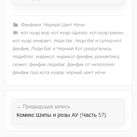
Фанфики
,
Чёрный Цвет Ночи
кот нуар вор
,
кот нуар одичал
,
кот нуар ранен
,
кот нуар умирает
,
леди баг
,
леди баг и супер-кот
фанфик
,
Леди Баг и Черный Кот разругались
,
ледиблог
,
марикот
,
марикот фанфик
,
романтика
,
сюжет
,
фанфик ледибаг
,
фанфик от читателей
,
фанфик про кота нуара
,
чёрный цвет ночи
Навигация
по
Предыдущая запись
Комикс Шипы и розы АУ (Часть 57)
записям