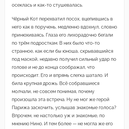
а
осеклась и как-то стушевалась.
д
м
Чёрный Кот перехватил посох, вцепившись в
и
него как в поручень, медленно вдохнул, словно
н
принюхиваясь. Глаза его лихорадочно бегали
)
по трём подросткам. В них было что-то
странное, как если бы юноша, скрывавшийся
под маской, недавно получил сильный удар по
голове и не до конца соображал, что
происходит. Его и впрямь слегка шатало. И
била крупная дрожь. Всё собравшиеся
молчали, не совсем понимая, почему
произошла эта встреча. Ну не мог же герой
Парижа заскочить, услышав знакомые голоса?
Впрочем, не настолько уж и знакомые, по
мнению Нино. И тем более — не могла же его