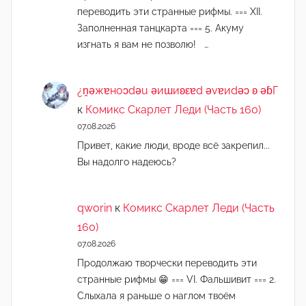
переводить эти странные рифмы. === XII.
Заполненная танцкарта === 5. Акуму
изгнать я вам не позволю! …
¿n̯ǝжɐноɔdǝu ǝиɯиʚεɐd ǝvɐиdǝɔ ʚ ǝɓГ
к
Комикс Скарлет Леди (Часть 160)
07.08.2026
Привет, какие люди, вроде всё закрепил...
Вы надолго надеюсь?
qworin
к
Комикс Скарлет Леди (Часть
160)
07.08.2026
Продолжаю творчески переводить эти
странные рифмы 😁 === VI. Фальшивит === 2.
Слыхала я раньше о наглом твоём