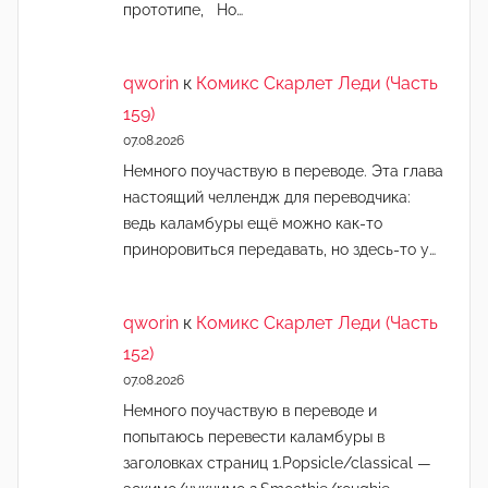
прототипе, Но…
qworin
к
Комикс Скарлет Леди (Часть
159)
07.08.2026
Немного поучаствую в переводе. Эта глава
настоящий челлендж для переводчика:
ведь каламбуры ещё можно как-то
приноровиться передавать, но здесь-то у…
qworin
к
Комикс Скарлет Леди (Часть
152)
07.08.2026
Немного поучаствую в переводе и
попытаюсь перевести каламбуры в
заголовках страниц 1.Popsicle/classical —