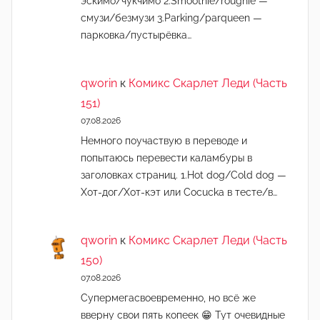
эскимо/чукчимо 2.Smoothie/roughie —
смузи/безмузи 3.Parking/parqueen —
парковка/пустырёвка…
qworin
к
Комикс Скарлет Леди (Часть
151)
07.08.2026
Немного поучаствую в переводе и
попытаюсь перевести каламбуры в
заголовках страниц. 1.Hot dog/Cold dog —
Хот-дог/Хот-кэт или Cocucka в тесте/в…
qworin
к
Комикс Скарлет Леди (Часть
150)
07.08.2026
Супермегасвоевременно, но всё же
вверну свои пять копеек 😁 Тут очевидные