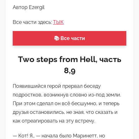
р
Автор Ezergil
о
м
Все части здесь:
ТЫК
Л
а
📚 Все части
н
а
Two steps from Hell, часть
(
8,9
р
е
д
Появившийся герой прервал беседу
а
подростков, возникнув словно из-под земли.
к
При этом сделал он всё бесшумно, и теперь
т
друзья остановились, не зная, что сказать и
о
как отреагировать на эту встречу.
р
-
— Кот! Я… — начала было Маринетт, но