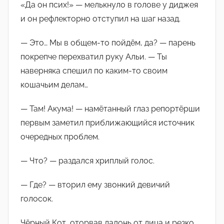
«Да он псих!» — мелькнуло в голове у диджея
и он рефлекторно отступил на шаг назад.
— Это… Мы в общем-то пойдём, да? — парень
покрепче перехватил руку Альи. — Ты
наверняка спешил по каким-то своим
кошачьим делам…
— Там! Акума! — намётанный глаз репортёрши
первым заметил приближающийся источник
очередных проблем.
— Что? — раздался хриплый голос.
— Где? — вторил ему звонкий девичий
голосок.
Чёрный Кот, оторвав ладонь от лица и резко