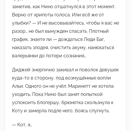
заметив, как Нино отшатнулся в этот момент.
Верно от хрипоты голоса. Или всё же от
улыбки? — И не высовывайтесь, чтобы я вас не
разор… не был вынужден спасать. Плотный
график, знаете ли — дождаться Леди Баг,
наказать злодея, очистить акуму, нанюхаться
валерьянки до потери сознания…
Диджей энергично закивал и поволок девушек
куда-то в сторону, под возмущённые вопли
Альи. Одного он не учёл. Маринетт не хотела
уходить. Пока Нино был занят попыткой
успокоить блогершу, брюнетка скользнула к
Коту и замерла подле него, боясь спугнуть.
— Кот, я…