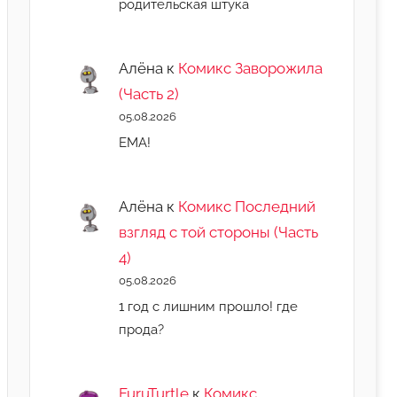
родительская штука
Алёна
к
Комикс Заворожила
(Часть 2)
05.08.2026
ЕМА!
Алёна
к
Комикс Последний
взгляд с той стороны (Часть
4)
05.08.2026
1 год с лишним прошло! где
прода?
FuruTurtle
к
Комикс