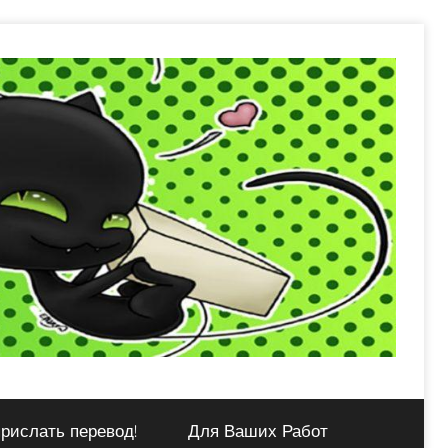
рислать перевод!
Для Ваших Работ