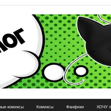
ные комиксы
Комиксы
Фанфики
ХОЧУ п