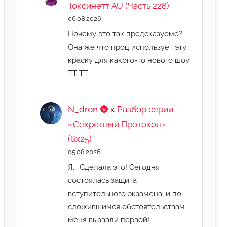
Токсинетт AU (Часть 228)
06.08.2026
Почему это так предсказуемо?
Она же что проц использует эту
краску для какого-то нового шоу
ТТ ТТ
N_dron 🌚
к
Разбор серии
«Секретный Протокол»
(6х25)
05.08.2026
Я... Сделала это! Сегодня
состоялась защита
вступительного экзамена, и по
сложившимся обстоятельствам
меня вызвали первой!