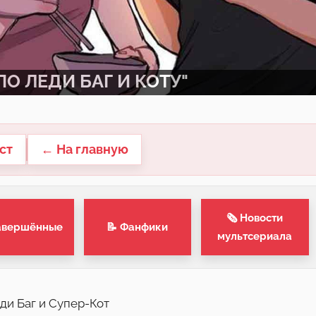
О ЛЕДИ БАГ И КОТУ"
ст
← На главную
🗞 Новости
авершённые
📝 Фанфики
мультсериала
ди Баг и Супер-Кот