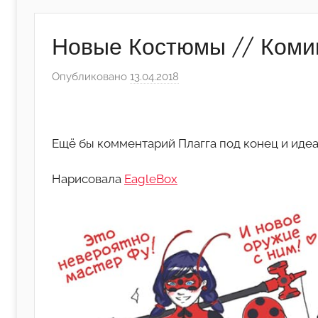
Новые Костюмы // Комик
Опубликовано
13.04.2018
а
в
т
о
Ещё бы комментарий Плагга под конец и идеа
р
о
Нарисовала
EagleBox
м
А
р
т
ё
м