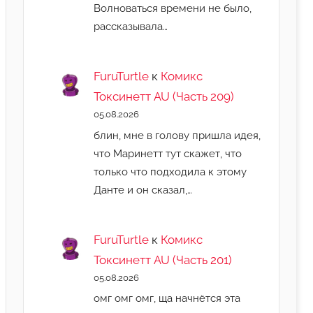
Волноваться времени не было,
рассказывала…
FuruTurtle
к
Комикс
Токсинетт AU (Часть 209)
05.08.2026
блин, мне в голову пришла идея,
что Маринетт тут скажет, что
только что подходила к этому
Данте и он сказал,…
FuruTurtle
к
Комикс
Токсинетт AU (Часть 201)
05.08.2026
омг омг омг, ща начнëтся эта