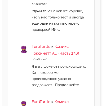
06.08.2026
Удачи тебе! И как же хорошо,
что у нас только тест и иногда
еще один на компьютере (с
проверкой ИИ),…
FuruTurtle
к
Комикс
Токсинетт AU (Часть 236)
06.08.2026
Я в а.... шоке от происходящего.
Хотя скорее меня
происходящее ужасно
раздражает... Продолжайте
FuruTurtle
к
Комикс