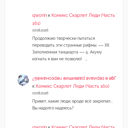
qworin
к
Комикс Скарлет Леди (Часть
161)
07.08.2026
Продолжаю творчески пытаться
переводить эти странные рифмы. === XII.
Заполненная танцкарта === 5. Акуму
изгнать я вам не позволю! …
¿n̯ǝжɐноɔdǝu ǝиɯиʚεɐd ǝvɐиdǝɔ ʚ ǝɓГ
к
Комикс Скарлет Леди (Часть 160)
07.08.2026
Привет, какие люди, вроде всё закрепил...
Вы надолго надеюсь?
qworin
к
Комикс Скарлет Леди (Часть