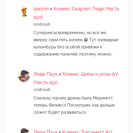
qworin
к
Комикс Скарлет Леди (Часть
150)
07.08.2026
Супермегасвоевременно, но всё же
вверну свои пять копеек 😁 Тут очевидные
каламбуры без особой привязки к
содержанию панелей, поэтому можно…
Леди Паук
к
Комикс Шипы и розы АУ
(Часть 152)
07.08.2026
Сначала героем драмы была Маринетт,
теперь Феликс)) Посмотрим, как дальше
сюжет будет развиваться.
Леди Паук
к
Комикс Токсинетт AU