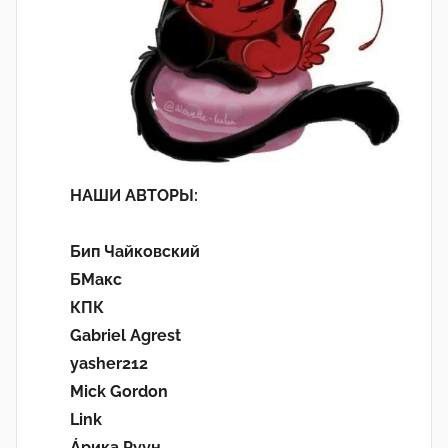
НАШИ АВТОРЫ:
Бип Чайковский
БМакс
КПК
Gabriel Agrest
yasher212
Mick Gordon
Link
Áрика Руун