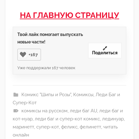
НА ГЛАВНУЮ СТРАНИЦУ
Твой лайк помогает выпускать
новые части!
🔗
Поделиться
+167
Уже поддержали
167
человек
Комикс "Шипы и Розы"
,
Комиксы
,
Леди Баг и
Супер-Кот
комиксы на русском
,
леди баг AU
,
леди баг и
кот-нуар
,
леди баг и супер-кот комикс
,
лединуар
,
маринетт
,
супер-кот
,
феликс
,
фелинетт
,
читать
онлайн