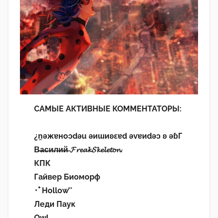
САМЫЕ АКТИВНЫЕ КОММЕНТАТОРЫ:
¿n̯ǝжɐноɔdǝu ǝиɯиʚεɐd ǝvɐиdǝɔ ʚ ǝɓГ
В̶а̶с̶и̶л̶и̶й̶ 𝓕𝓻𝓮𝓪𝓴𝓢𝓴𝓮𝓵𝓮𝓽𝓸𝓷.
КПК
Гайвер Биоморф
･ﾟHollow’°
Леди Паук
Owl