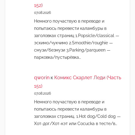
152)
07.08.2026
Немного поучаствую в переводе и
попытаюсь перевести каламбуры в
заголовках страниц 1.Popsicle/classical —
эскимо/чукчимо 2.Smoothie/roughie —
смузи/безмузи 3.Parking/parqueen —
парковка/пустырёвка…
qworin
к
Комикс Скарлет Леди (Часть
151)
07.08.2026
Немного поучаствую в переводе и
попытаюсь перевести каламбуры в
заголовках страниц. 1.Hot dog/Cold dog —
Хот-дог/Хот-кэт или Cocucka в тесте/в…