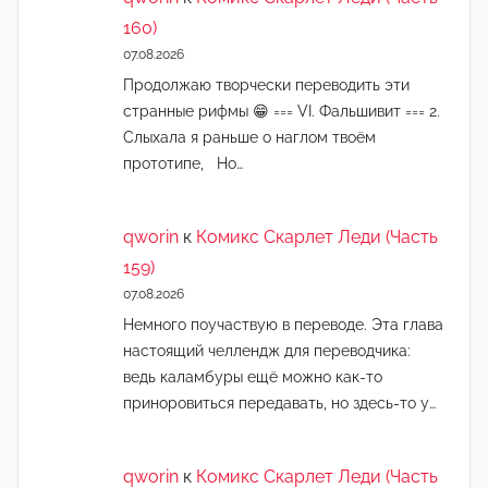
160)
07.08.2026
Продолжаю творчески переводить эти
странные рифмы 😁 === VI. Фальшивит === 2.
Слыхала я раньше о наглом твоём
прототипе, Но…
qworin
к
Комикс Скарлет Леди (Часть
159)
07.08.2026
Немного поучаствую в переводе. Эта глава
настоящий челлендж для переводчика:
ведь каламбуры ещё можно как-то
приноровиться передавать, но здесь-то у…
qworin
к
Комикс Скарлет Леди (Часть