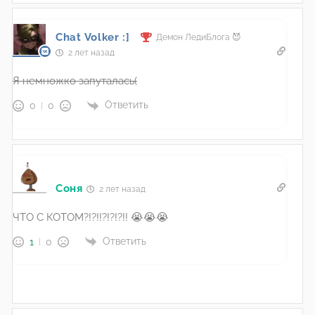
Chat Volker :]
Демон ЛедиБлога 😈
2 лет назад
Я немножко запуталась(
Ответить
0
0
Соня
2 лет назад
ЧТО С КОТОМ?!?!!?!?!?!! 😭😭😭
Ответить
1
0