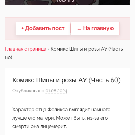
другие.
+ Добавить пост
← На главную
Главная страница
›
Комикс Шипы и розы АУ (Часть
60)
Комикс Шипы и розы АУ (Часть 60)
Опубликовано
01.08.2024
а
в
т
Характер отца Феликса выглядит намного
о
лучше его матери. Может быть, из-за его
р
смерти она лицемерит.
о