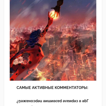
САМЫЕ АКТИВНЫЕ КОММЕНТАТОРЫ:
¿n̯ǝжɐноɔdǝu ǝиɯиʚεɐd ǝvɐиdǝɔ ʚ ǝɓГ