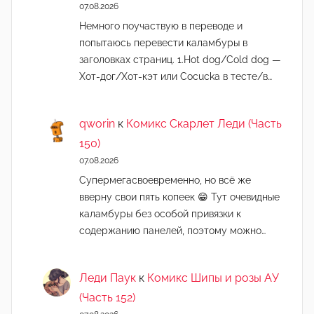
07.08.2026
Немного поучаствую в переводе и
попытаюсь перевести каламбуры в
заголовках страниц. 1.Hot dog/Cold dog —
Хот-дог/Хот-кэт или Cocucka в тесте/в…
qworin
к
Комикс Скарлет Леди (Часть
150)
07.08.2026
Супермегасвоевременно, но всё же
вверну свои пять копеек 😁 Тут очевидные
каламбуры без особой привязки к
содержанию панелей, поэтому можно…
Леди Паук
к
Комикс Шипы и розы АУ
(Часть 152)