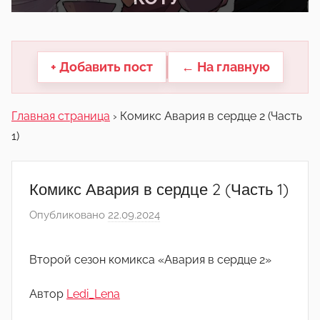
другие.
+ Добавить пост
← На главную
Главная страница
›
Комикс Авария в сердце 2 (Часть
1)
Комикс Авария в сердце 2 (Часть 1)
Опубликовано
22.09.2024
а
в
т
Второй сезон комикса «Авария в сердце 2»
о
р
Автор
Ledi_Lena
о