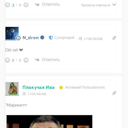
Ответить
3
0
Просмотр ответов
(1)
N_dron 🌚
Супергерой
1 год назад
Ой-ой 💔
Ответить
2
0
Плакучая Ива
Активный Пользователь
1 год назад
*Маринетт