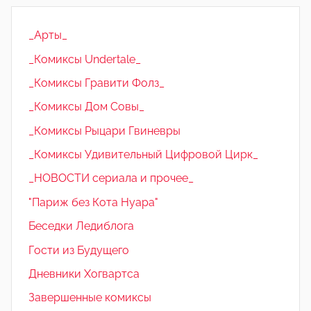
_Арты_
_Комиксы Undertale_
_Комиксы Гравити Фолз_
_Комиксы Дом Совы_
_Комиксы Рыцари Гвиневры
_Комиксы Удивительный Цифровой Цирк_
_НОВОСТИ сериала и прочее_
"Париж без Кота Нуара"
Беседки Ледиблога
Гости из Будущего
Дневники Хогвартса
Завершенные комиксы