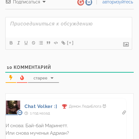
Подписаться
авторизуйтесь
[+]
10
КОММЕНТАРИЙ
старее
Chat Volker :]
Демон ЛедиБлога 😈
1 год назад
И снова: Бай-бай Маринетт.
Или снова мученья Адриан?