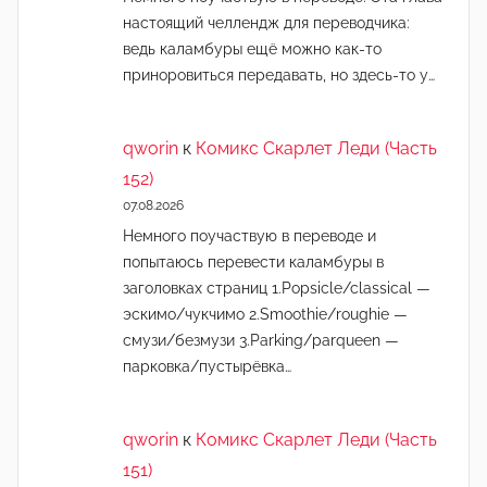
настоящий челлендж для переводчика:
ведь каламбуры ещё можно как-то
приноровиться передавать, но здесь-то у…
qworin
к
Комикс Скарлет Леди (Часть
152)
07.08.2026
Немного поучаствую в переводе и
попытаюсь перевести каламбуры в
заголовках страниц 1.Popsicle/classical —
эскимо/чукчимо 2.Smoothie/roughie —
смузи/безмузи 3.Parking/parqueen —
парковка/пустырёвка…
qworin
к
Комикс Скарлет Леди (Часть
151)