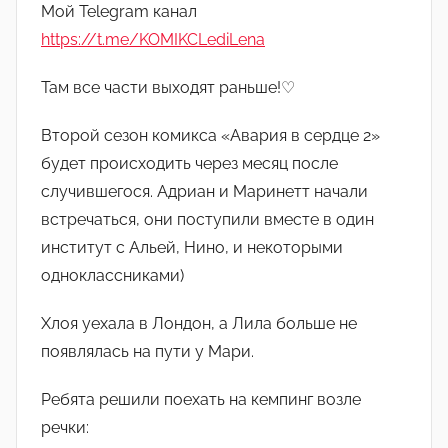
м
Мой Telegram канал
L
https://t.me/KOMIKCLediLena
e
Там все части выходят раньше!♡
d
i
Второй сезон комикса «Авария в сердце 2»
_
будет происходить через месяц после
L
случившегося. Адриан и Маринетт начали
e
n
встречаться, они поступили вместе в один
a
институт с Альей, Нино, и некоторыми
одноклассниками)
Хлоя уехала в Лондон, а Лила больше не
появлялась на пути у Мари.
Ребята решили поехать на кемпинг возле
речки: