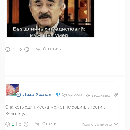
Ответить
4
0
Лиза Усатая
Супергерой
1 год назад
Она хоть один месяц может не ходить в гости в
больницу
Ответить
1
0
Просмотр ответов
(1)