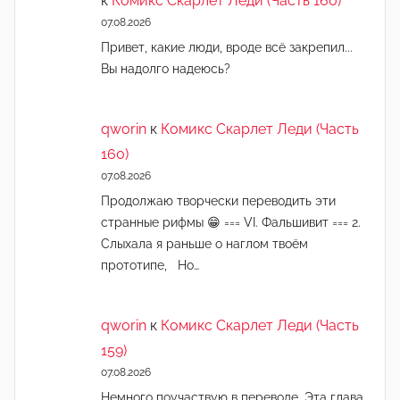
к
Комикс Скарлет Леди (Часть 160)
07.08.2026
Привет, какие люди, вроде всё закрепил...
Вы надолго надеюсь?
qworin
к
Комикс Скарлет Леди (Часть
160)
07.08.2026
Продолжаю творчески переводить эти
странные рифмы 😁 === VI. Фальшивит === 2.
Слыхала я раньше о наглом твоём
прототипе, Но…
qworin
к
Комикс Скарлет Леди (Часть
159)
07.08.2026
Немного поучаствую в переводе. Эта глава