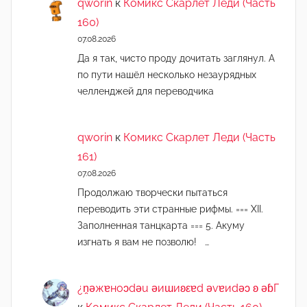
qworin
к
Комикс Скарлет Леди (Часть
160)
07.08.2026
Да я так, чисто проду дочитать заглянул. А
по пути нашёл несколько незаурядных
челленджей для переводчика
qworin
к
Комикс Скарлет Леди (Часть
161)
07.08.2026
Продолжаю творчески пытаться
переводить эти странные рифмы. === XII.
Заполненная танцкарта === 5. Акуму
изгнать я вам не позволю! …
¿n̯ǝжɐноɔdǝu ǝиɯиʚεɐd ǝvɐиdǝɔ ʚ ǝɓГ