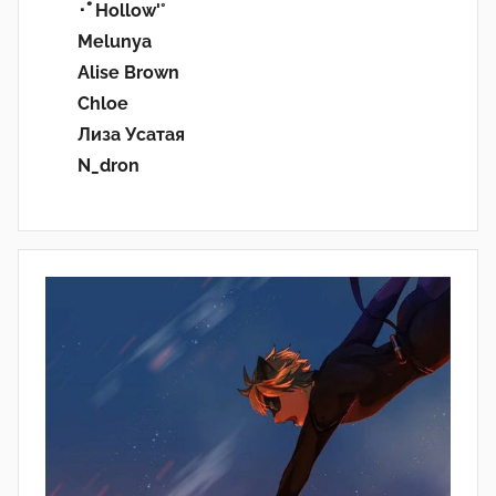
･ﾟHollow'°
Melunya
Alise Brown
Chloe
Лиза Усатая
N_dron