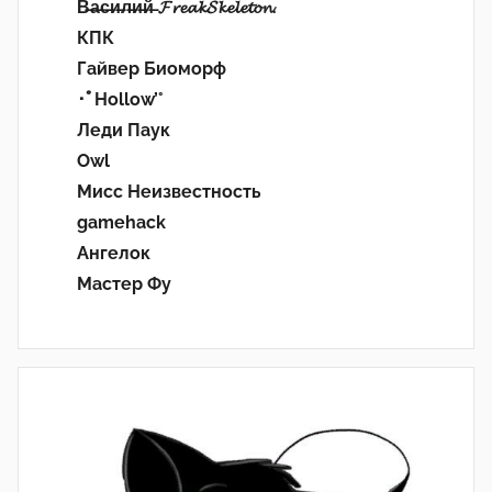
В̶а̶с̶и̶л̶и̶й̶ 𝓕𝓻𝓮𝓪𝓴𝓢𝓴𝓮𝓵𝓮𝓽𝓸𝓷.
КПК
Гайвер Биоморф
･ﾟHollow’°
Леди Паук
Owl
Мисс Неизвестность
gamehack
Ангелок
Мастер Фу