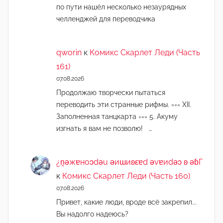
по пути нашёл несколько незаурядных
челленджей для переводчика
qworin
к
Комикс Скарлет Леди (Часть
161)
07.08.2026
Продолжаю творчески пытаться
переводить эти странные рифмы. === XII.
Заполненная танцкарта === 5. Акуму
изгнать я вам не позволю! …
¿n̯ǝжɐноɔdǝu ǝиɯиʚεɐd ǝvɐиdǝɔ ʚ ǝɓГ
к
Комикс Скарлет Леди (Часть 160)
07.08.2026
Привет, какие люди, вроде всё закрепил...
Вы надолго надеюсь?