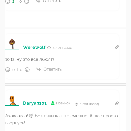
Ответить
2
0
Werewolf
4 лет назад
10,12, ну это все лбюят)
Ответить
0
0
Darya3101
Новичок
1 год назад
Ахахааааа! 🤣 Божечки как же смешно. Я щас просто
взорвусь!