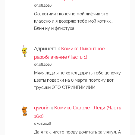
09.08.2026
Оо, котииик конечно мой лифчик это
классно и я доверяю тебе мой котикк...
Блин ну и флиртуха!
Адринетт
к
Комикс Пикантное
разоблачение (Часть 1)
09.08.2026
Мяуя леди я не хотел дарить тебе цепочку
цветы подарки на 8 марта поэтому вот
трусики ЭТО СТРИНГИИИИИ
qworin
к
Комикс Скарлет Леди (Часть
160)
07.08.2026
Да я так, чисто проду дочитать заглянул. А