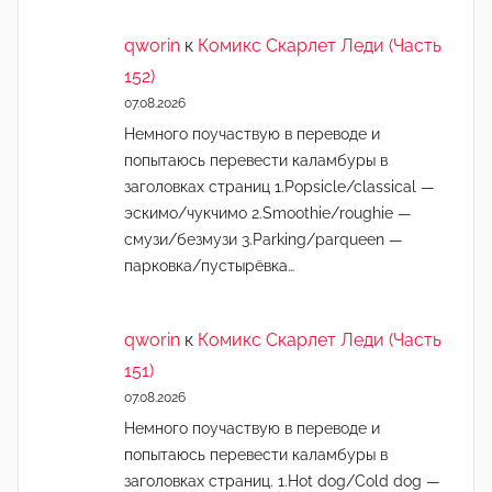
qworin
к
Комикс Скарлет Леди (Часть
152)
07.08.2026
Немного поучаствую в переводе и
попытаюсь перевести каламбуры в
заголовках страниц 1.Popsicle/classical —
эскимо/чукчимо 2.Smoothie/roughie —
смузи/безмузи 3.Parking/parqueen —
парковка/пустырёвка…
qworin
к
Комикс Скарлет Леди (Часть
151)
07.08.2026
Немного поучаствую в переводе и
попытаюсь перевести каламбуры в
заголовках страниц. 1.Hot dog/Cold dog —