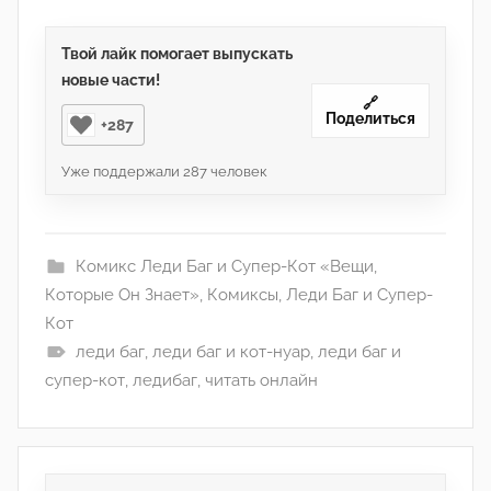
Твой лайк помогает выпускать
новые части!
🔗
Поделиться
+287
Уже поддержали
287
человек
Комикс Леди Баг и Супер-Кот «Вещи,
Которые Он Знает»
,
Комиксы
,
Леди Баг и Супер-
Кот
леди баг
,
леди баг и кот-нуар
,
леди баг и
супер-кот
,
ледибаг
,
читать онлайн
Навигация