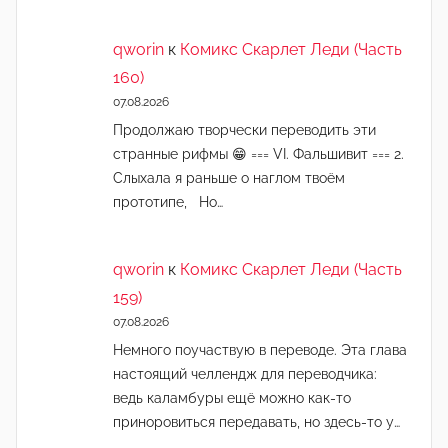
qworin
к
Комикс Скарлет Леди (Часть
160)
07.08.2026
Продолжаю творчески переводить эти
странные рифмы 😁 === VI. Фальшивит === 2.
Слыхала я раньше о наглом твоём
прототипе, Но…
qworin
к
Комикс Скарлет Леди (Часть
159)
07.08.2026
Немного поучаствую в переводе. Эта глава
настоящий челлендж для переводчика:
ведь каламбуры ещё можно как-то
приноровиться передавать, но здесь-то у…