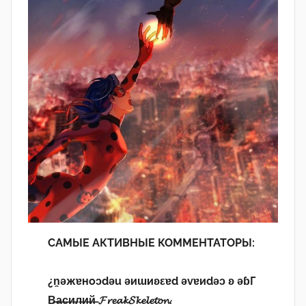
САМЫЕ АКТИВНЫЕ КОММЕНТАТОРЫ:
¿n̯ǝжɐноɔdǝu ǝиɯиʚεɐd ǝvɐиdǝɔ ʚ ǝɓГ
В̶а̶с̶и̶л̶и̶й̶ 𝓕𝓻𝓮𝓪𝓴𝓢𝓴𝓮𝓵𝓮𝓽𝓸𝓷.