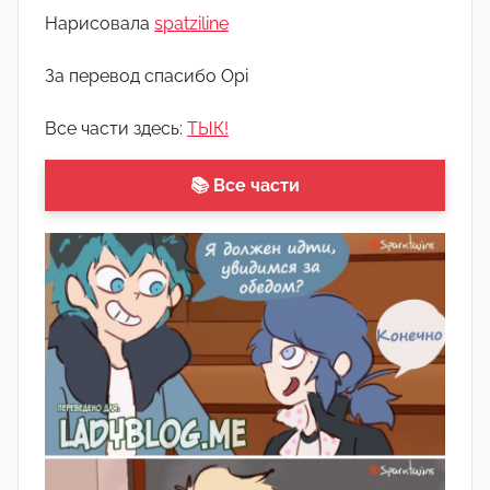
о
Нарисовала
spatziline
м
А
За перевод спасибо Opi
р
Все части здесь:
ТЫК!
т
ё
📚 Все части
м