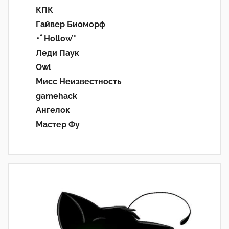
КПК
Гайвер Биоморф
･ﾟHollow’°
Леди Паук
Owl
Мисс Неизвестность
gamehack
Ангелок
Мастер Фу