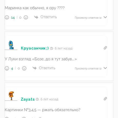
Маринка как обычно, я ору ????
Ответить
14
0
Просмотр ответов
(1)
Круасанчик;)
6 лет назад
У Луки взгляд «Бозе, до я тут забув….»
Ответить
4
0
Просмотр ответов
(1)
Zayats
6 лет назад
Картинки №3,4,5 — ржать обязательно?