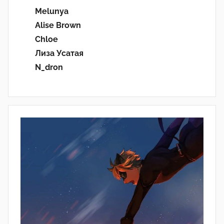
Melunya
Alise Brown
Chloe
Лиза Усатая
N_dron