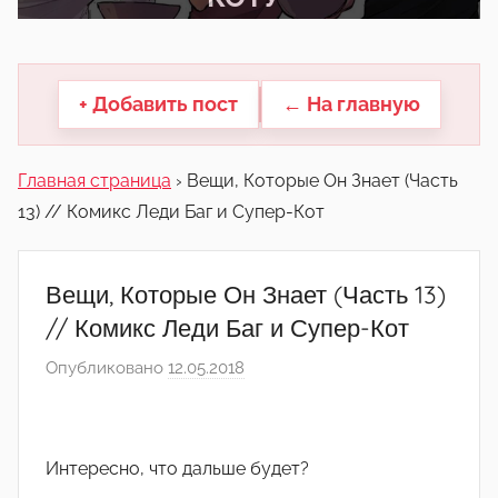
другие.
+ Добавить пост
← На главную
Главная страница
›
Вещи, Которые Он Знает (Часть
13) // Комикс Леди Баг и Супер-Кот
Вещи, Которые Он Знает (Часть 13)
// Комикс Леди Баг и Супер-Кот
Опубликовано
12.05.2018
а
в
т
о
Интересно, что дальше будет?
р