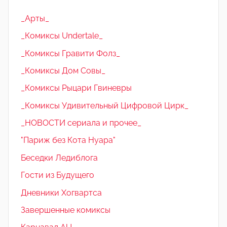
_Арты_
_Комиксы Undertale_
_Комиксы Гравити Фолз_
_Комиксы Дом Совы_
_Комиксы Рыцари Гвиневры
_Комиксы Удивительный Цифровой Цирк_
_НОВОСТИ сериала и прочее_
"Париж без Кота Нуара"
Беседки Ледиблога
Гости из Будущего
Дневники Хогвартса
Завершенные комиксы