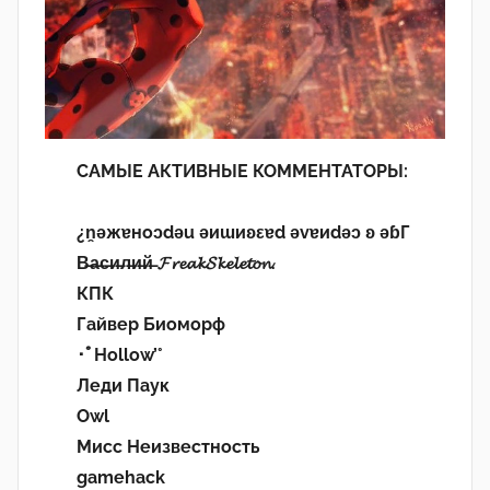
САМЫЕ АКТИВНЫЕ КОММЕНТАТОРЫ:
¿n̯ǝжɐноɔdǝu ǝиɯиʚεɐd ǝvɐиdǝɔ ʚ ǝɓГ
В̶а̶с̶и̶л̶и̶й̶ 𝓕𝓻𝓮𝓪𝓴𝓢𝓴𝓮𝓵𝓮𝓽𝓸𝓷.
КПК
Гайвер Биоморф
･ﾟHollow’°
Леди Паук
Owl
Мисс Неизвестность
gamehack