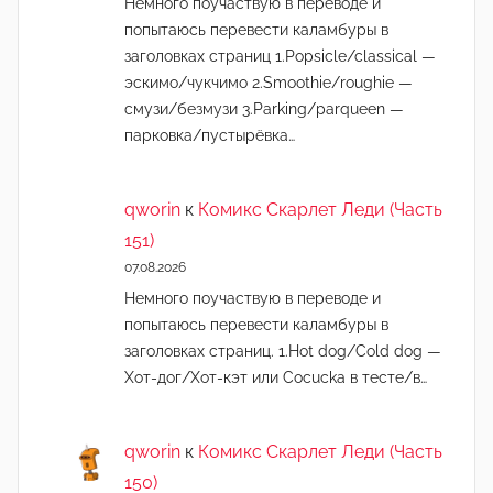
Немного поучаствую в переводе и
попытаюсь перевести каламбуры в
заголовках страниц 1.Popsicle/classical —
эскимо/чукчимо 2.Smoothie/roughie —
смузи/безмузи 3.Parking/parqueen —
парковка/пустырёвка…
qworin
к
Комикс Скарлет Леди (Часть
151)
07.08.2026
Немного поучаствую в переводе и
попытаюсь перевести каламбуры в
заголовках страниц. 1.Hot dog/Cold dog —
Хот-дог/Хот-кэт или Cocucka в тесте/в…
qworin
к
Комикс Скарлет Леди (Часть
150)