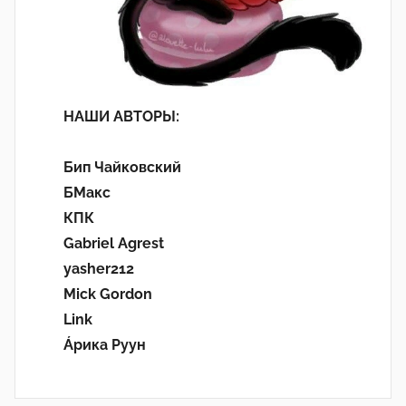
НАШИ АВТОРЫ:
Бип Чайковский
БМакс
КПК
Gabriel Agrest
yasher212
Mick Gordon
Link
Áрика Руун