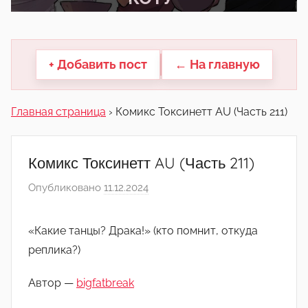
другие.
+ Добавить пост
← На главную
Главная страница
›
Комикс Токсинетт AU (Часть 211)
Комикс Токсинетт AU (Часть 211)
Опубликовано
11.12.2024
а
в
т
«Какие танцы? Драка!» (кто помнит, откуда
о
реплика?)
р
о
Автор —
bigfatbreak
м