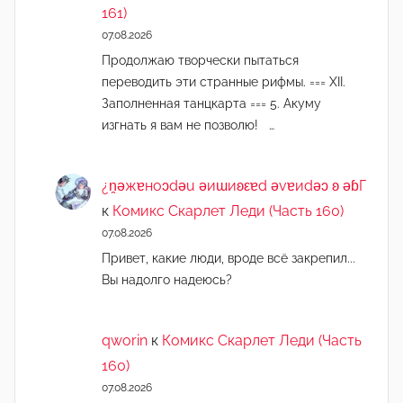
161)
07.08.2026
Продолжаю творчески пытаться
переводить эти странные рифмы. === XII.
Заполненная танцкарта === 5. Акуму
изгнать я вам не позволю! …
¿n̯ǝжɐноɔdǝu ǝиɯиʚεɐd ǝvɐиdǝɔ ʚ ǝɓГ
к
Комикс Скарлет Леди (Часть 160)
07.08.2026
Привет, какие люди, вроде всё закрепил...
Вы надолго надеюсь?
qworin
к
Комикс Скарлет Леди (Часть
160)
07.08.2026