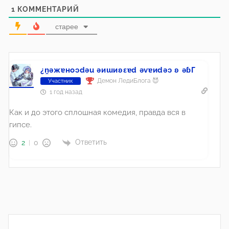
1
КОММЕНТАРИЙ
старее
¿n̯ǝжɐноɔdǝu ǝиɯиʚεɐd ǝvɐиdǝɔ ʚ ǝɓГ
Демон ЛедиБлога 😈
Участник
1 год назад
Как и до этого сплошная комедия, правда вся в
гипсе.
Ответить
2
0