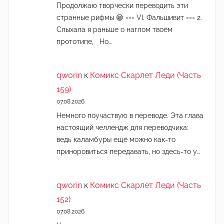
Продолжаю творчески переводить эти
странные рифмы 😁 === VI. Фальшивит === 2.
Слыхала я раньше о наглом твоём
прототипе, Но…
qworin
к
Комикс Скарлет Леди (Часть
159)
07.08.2026
Немного поучаствую в переводе. Эта глава
настоящий челлендж для переводчика:
ведь каламбуры ещё можно как-то
приноровиться передавать, но здесь-то у…
qworin
к
Комикс Скарлет Леди (Часть
152)
07.08.2026