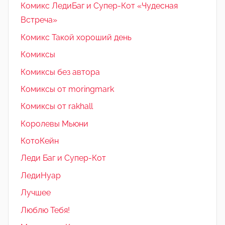
Комикс ЛедиБаг и Супер-Кот «Чудесная
Встреча»
Комикс Такой хороший день
Комиксы
Комиксы без автора
Комиксы от moringmark
Комиксы от rakhall
Королевы Мьюни
КотоКейн
Леди Баг и Супер-Кот
ЛедиНуар
Лучшее
Люблю Тебя!