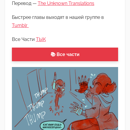
T
Перевод —
The Unknown Translations
h
Быстрее главы выходят в нашей группе в
e
U
Tumblr
n
Все Части
ТЫK
k
n
📚 Все части
o
w
n
T
r
a
n
s
l
a