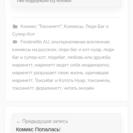
Уже поддержали
114
человек
Комикс "Токсинетт"
,
Комиксы
,
Леди Баг и
Супер-Кот
Feralnette AU
,
альтернативная вселенная
,
комиксы на русском
,
леди баг и кот-нуар
,
леди
баг и супер-кот
,
ледибаг
,
любовь или дружба
,
маринетт
,
маринетт ведет себя неадекватно
,
маринетт разрушает свою жизнь
,
одичавшая
маринетт
,
Токсибаг и Кототь Нуар
,
токсинель
,
токсинетт
,
фералинетт
,
читать онлайн
Навигация
по
Предыдущая запись
Комикс Попалась!
записям