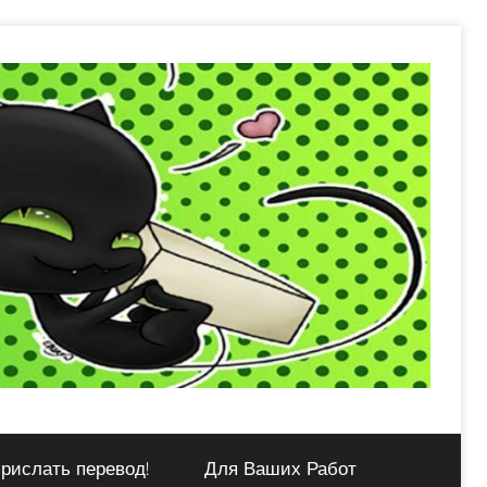
рислать перевод!
Для Ваших Работ