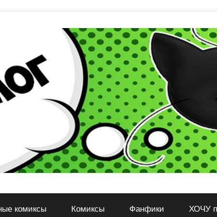
ные комиксы
Комиксы
Фанфики
ХОЧУ п