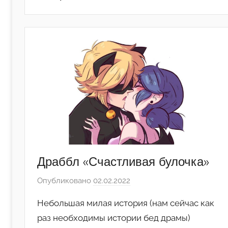
Драббл «Счастливая булочка»
Опубликовано
02.02.2022
а
в
Небольшая милая история (нам сейчас как
т
раз необходимы истории бед драмы)
о