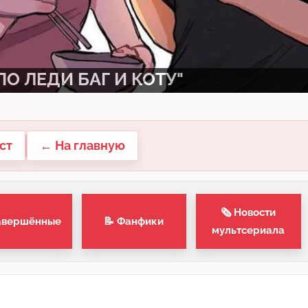
О ЛЕДИ БАГ И КОТУ"
ст
← На главную
🗞 Новости
авершённые
📝 Фанфики
мультсериала