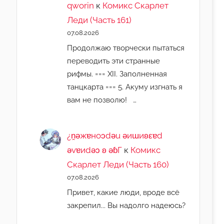
qworin
к
Комикс Скарлет
Леди (Часть 161)
07.08.2026
Продолжаю творчески пытаться
переводить эти странные
рифмы. === XII. Заполненная
танцкарта === 5. Акуму изгнать я
вам не позволю! …
¿n̯ǝжɐноɔdǝu ǝиɯиʚεɐd
ǝvɐиdǝɔ ʚ ǝɓГ
к
Комикс
Скарлет Леди (Часть 160)
07.08.2026
Привет, какие люди, вроде всё
закрепил... Вы надолго надеюсь?