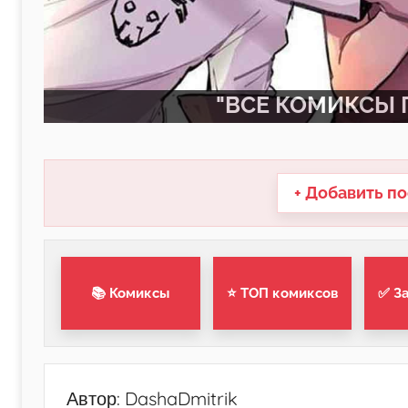
"ВСЕ КОМИКСЫ П
+ Добавить по
📚 Комиксы
⭐ ТОП комиксов
✅ З
Автор:
DashaDmitrik