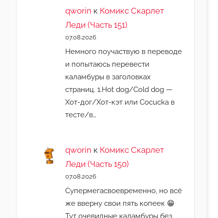
qworin
к
Комикс Скарлет
Леди (Часть 151)
07.08.2026
Немного поучаствую в переводе
и попытаюсь перевести
каламбуры в заголовках
страниц. 1.Hot dog/Cold dog —
Хот-дог/Хот-кэт или Cocucka в
тесте/в…
qworin
к
Комикс Скарлет
Леди (Часть 150)
07.08.2026
Супермегасвоевременно, но всё
же вверну свои пять копеек 😁
Тут очевидные каламбуры без