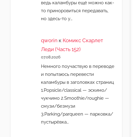
ведь каламбуры ещё можно как-
то приноровиться передавать,
но здесь-то у…
qworin
к
Комикс Скарлет
Леди (Часть 152)
07.08.2026
Немного поучаствую в переводе
и попытаюсь перевести
каламбуры в заголовках страниц
1.Popsicle/classical — эскимо/
чукчимо 2.Smoothie/roughie —
смузи/безмузи
3.Parking/parqueen — парковка/
пустырёвка…