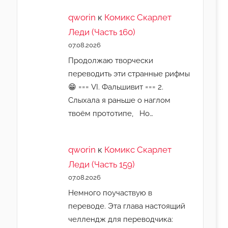
qworin
к
Комикс Скарлет
Леди (Часть 160)
07.08.2026
Продолжаю творчески
переводить эти странные рифмы
😁 === VI. Фальшивит === 2.
Слыхала я раньше о наглом
твоём прототипе, Но…
qworin
к
Комикс Скарлет
Леди (Часть 159)
07.08.2026
Немного поучаствую в
переводе. Эта глава настоящий
челлендж для переводчика: