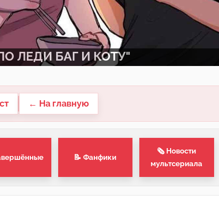
О ЛЕДИ БАГ И КОТУ"
ст
← На главную
🗞 Новости
авершённые
📝 Фанфики
мультсериала