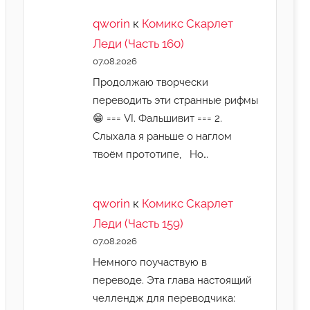
qworin
к
Комикс Скарлет
Леди (Часть 160)
07.08.2026
Продолжаю творчески
переводить эти странные рифмы
😁 === VI. Фальшивит === 2.
Слыхала я раньше о наглом
твоём прототипе, Но…
qworin
к
Комикс Скарлет
Леди (Часть 159)
07.08.2026
Немного поучаствую в
переводе. Эта глава настоящий
челлендж для переводчика: