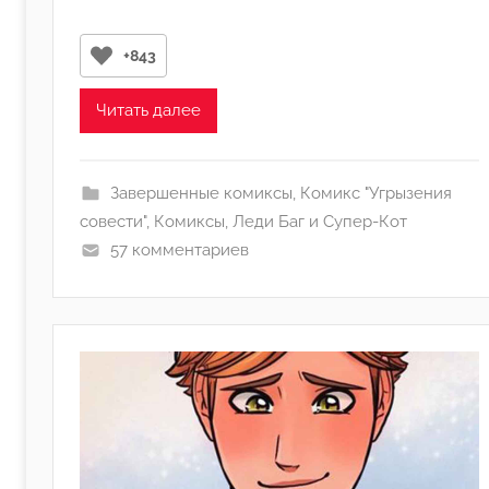
о
р
+843
о
м
Читать далее
Л
а
н
Завершенные комиксы
,
Комикс "Угрызения
а
совести"
,
Комиксы
,
Леди Баг и Супер-Кот
(
57 комментариев
р
е
д
а
к
т
о
р