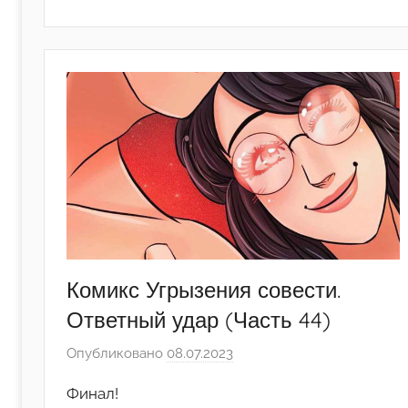
е
д
а
к
т
о
р
-
а
д
м
и
Комикс Угрызения совести.
н
)
Ответный удар (Часть 44)
Опубликовано
08.07.2023
а
в
Финал!
т