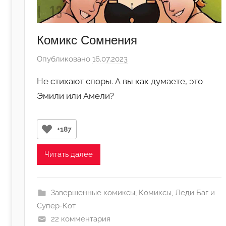
Комикс Сомнения
Опубликовано
16.07.2023
а
в
Не стихают споры. А вы как думаете, это
т
Эмили или Амели?
о
р
о
+187
м
Л
Читать далее
а
н
а
Завершенные комиксы
,
Комиксы
,
Леди Баг и
(
Супер-Кот
р
22 комментария