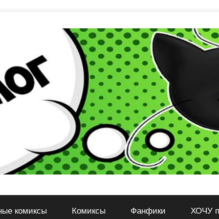
ные комиксы
Комиксы
Фанфики
ХОЧУ п