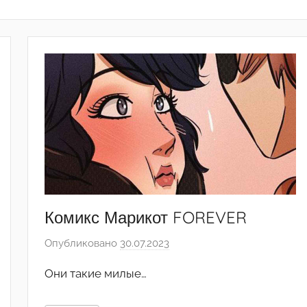
Комикс Марикот FOREVER
Опубликовано
30.07.2023
а
в
Они такие милые…
т
о