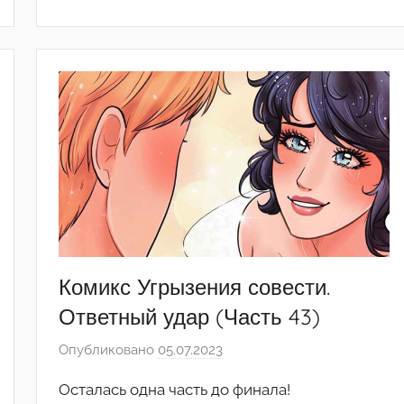
е
д
а
к
т
о
р
-
а
д
м
и
Комикс Угрызения совести.
н
)
Ответный удар (Часть 43)
Опубликовано
05.07.2023
а
в
Осталась одна часть до финала!
т