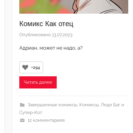
а
д
м
Комикс Как отец
и
н
Опубликовано
13.07.2023
а
)
в
Адриан, может не надо, а?
т
о
р
+294
о
м
Читать далее
Л
а
н
Завершенные комиксы
,
Комиксы
,
Леди Баг и
а
Супер-Кот
(
12 комментариев
р