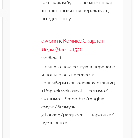
ведь каламбуры ещё можно как-
то приноровиться передавать,
но здесь-то у…
qworin
к
Комикс Скарлет
Леди (Часть 152)
07.08.2026
Немного поучаствую в переводе
и попытаюсь перевести
каламбуры в заголовках страниц
1.Popsicle/classical — эскимо/
чукчимо 2.Smoothie/roughie —
смузи/безмузи
3.Parking/parqueen — парковка/
пустырёвка…