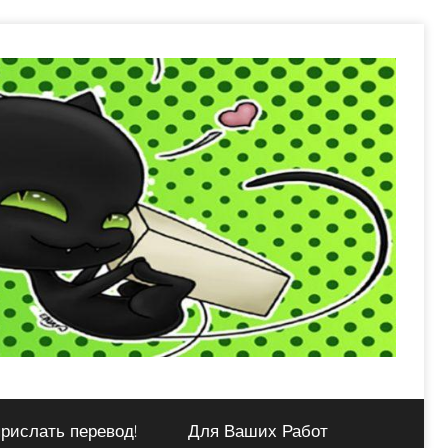
рислать перевод!
Для Ваших Работ