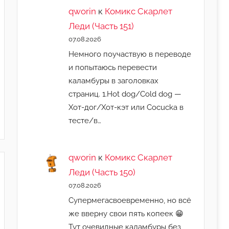
qworin
к
Комикс Скарлет
Леди (Часть 151)
07.08.2026
Немного поучаствую в переводе
и попытаюсь перевести
каламбуры в заголовках
страниц. 1.Hot dog/Cold dog —
Хот-дог/Хот-кэт или Cocucka в
тесте/в…
qworin
к
Комикс Скарлет
Леди (Часть 150)
07.08.2026
Супермегасвоевременно, но всё
же вверну свои пять копеек 😁
Тут очевидные каламбуры без