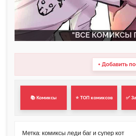
"ВСЕ КОМИКСЫ П
+ Добавить по
📚 Комиксы
⭐ ТОП комиксов
✅ З
Метка:
комиксы леди баг и супер кот