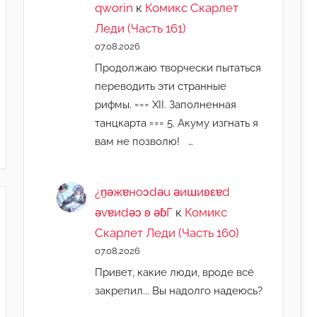
qworin
к
Комикс Скарлет
Леди (Часть 161)
07.08.2026
Продолжаю творчески пытаться
переводить эти странные
рифмы. === XII. Заполненная
танцкарта === 5. Акуму изгнать я
вам не позволю! …
¿n̯ǝжɐноɔdǝu ǝиɯиʚεɐd
ǝvɐиdǝɔ ʚ ǝɓГ
к
Комикс
Скарлет Леди (Часть 160)
07.08.2026
Привет, какие люди, вроде всё
закрепил... Вы надолго надеюсь?