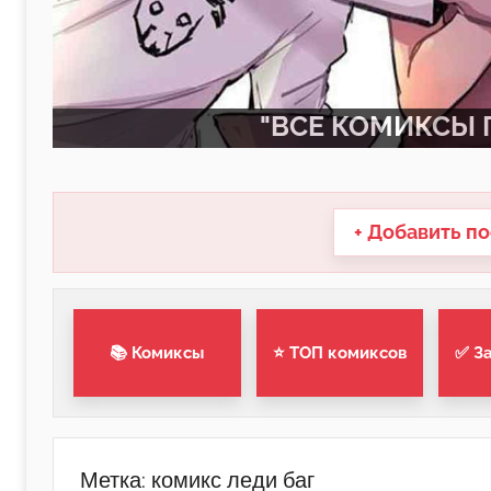
"ВСЕ КОМИКСЫ П
+ Добавить по
📚 Комиксы
⭐ ТОП комиксов
✅ З
Метка:
комикс леди баг