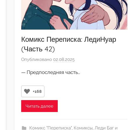
Комикс Переписка: ЛедиНуар
(Часть 42)
Опубликовано
02.08.2025
а
в
— Предпоследняя часть…
т
о
р
+168
о
м
Читать далее
M
e
l
Комикс "Переписка"
,
Комиксы
,
Леди Баг и