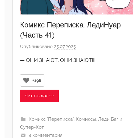
Комикс Переписка: ЛедиНуар
(Часть 41)
Опубликовано
25.07.2025
а
в
— ОНИ ЗНАЮТ, ОНИ ЗНАЮТ!!!
т
о
р
+198
о
м
Читать далее
M
e
l
Комикс "Переписка"
,
Комиксы
,
Леди Баг и
u
Супер-Кот
n
4 комментария