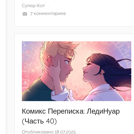
u
Супер-Кот
n
7 комментариев
y
a
Комикс Переписка: ЛедиНуар
(Часть 40)
Опубликовано
18.07.2025
а