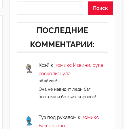
Поиск
ПОСЛЕДНИЕ
КОММЕНТАРИИ:
Ксэй
к
Комикс Извини, рука
соскользнула
06.08.2026
Она не навидит леди баг!
поэтому и божьих коровок!
Туз под рукавом
к
Комикс
Бешенство