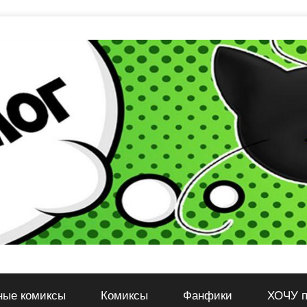
ные комиксы
Комиксы
Фанфики
ХОЧУ п