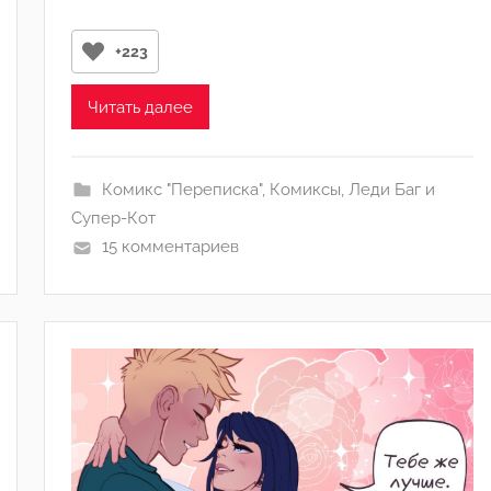
р
о
+223
м
M
Читать далее
e
l
u
Комикс "Переписка"
,
Комиксы
,
Леди Баг и
n
Супер-Кот
y
15 комментариев
a