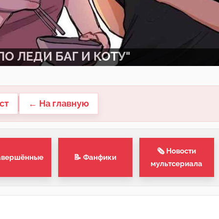
О ЛЕДИ БАГ И КОТУ"
ст
← На главную
🗞 Новости
авершённые
📝 Фанфики
мультсериала