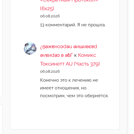
(6х25)
06.08.2026
13 комментарий. Я не прошла.
¿n̯ǝжɐноɔdǝu ǝиɯиʚεɐd
ǝvɐиdǝɔ ʚ ǝɓГ
к
Комикс
Токсинетт AU (Часть 379)
06.08.2026
Конечно это к лечению не
имеет отношения, но
посмотрим, чем это обернётся.