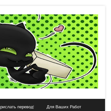
рислать перевод!
Для Ваших Работ