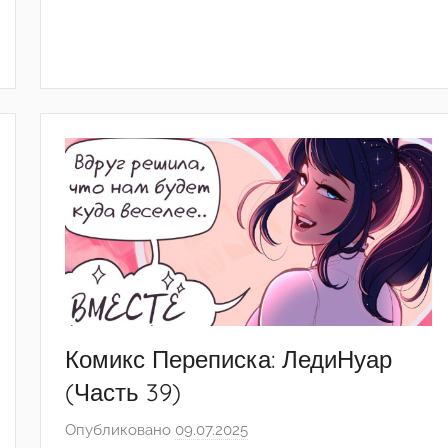
y
a
Комикс Переписка: ЛедиНуар
(Часть 39)
Опубликовано
09.07.2025
а