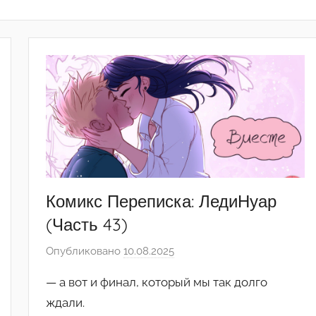
Комикс Переписка: ЛедиНуар
(Часть 43)
Опубликовано
10.08.2025
а
в
— а вот и финал, который мы так долго
т
ждали.
о