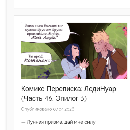
Комикс Переписка: ЛедиНуар
(Часть 46. Эпилог 3)
Опубликовано
07.04.2026
а
в
— Лунная призма, дай мне силу!
т