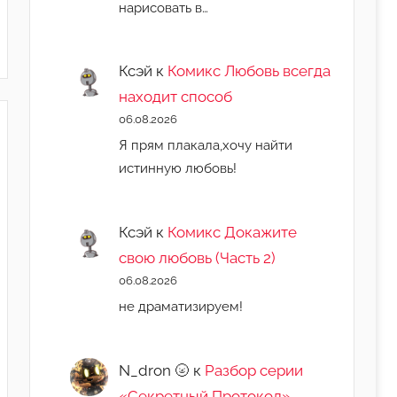
нарисовать в…
Ксэй
к
Комикс Любовь всегда
находит способ
06.08.2026
Я прям плакала,хочу найти
истинную любовь!
Ксэй
к
Комикс Докажите
свою любовь (Часть 2)
06.08.2026
не драматизируем!
N_dron 🌝
к
Разбор серии
«Секретный Протокол»