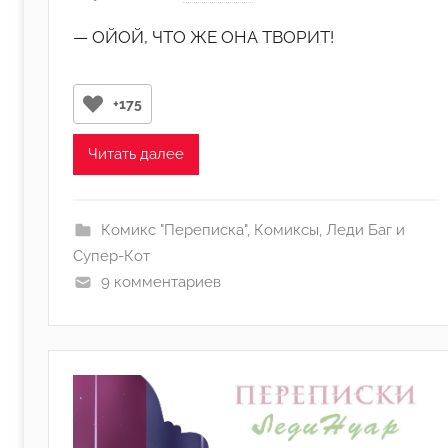
в
— ОЙОЙ, ЧТО ЖЕ ОНА ТВОРИТ!
т
о
р
+175
о
м
Читать далее
M
e
l
Комикс "Переписка"
,
Комиксы
,
Леди Баг и
u
Супер-Кот
n
9 комментариев
y
a