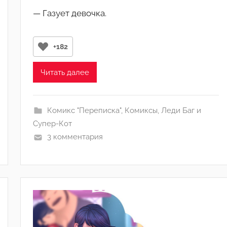
в
— Газует девочка.
т
о
р
+182
о
м
Читать далее
M
e
l
Комикс "Переписка"
,
Комиксы
,
Леди Баг и
u
Супер-Кот
n
3 комментария
y
a