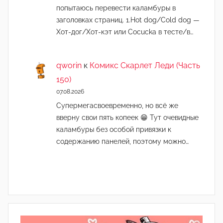
попытаюсь перевести каламбуры в
заголовках страниц. 1.Hot dog/Cold dog —
Хот-дог/Хот-кэт или Cocucka в тесте/в…
qworin
к
Комикс Скарлет Леди (Часть
150)
07.08.2026
Супермегасвоевременно, но всё же
вверну свои пять копеек 😁 Тут очевидные
каламбуры без особой привязки к
содержанию панелей, поэтому можно…