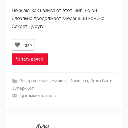
н
в
)
Не знаю, как называют этот шип, но он
т
идеально продолжает вчерашний комикс
о
Секрет Цуруги
р
о
м
+370
Л
а
Читать далее
н
а
(
Завершенные комиксы
,
Комиксы
,
Леди Баг и
р
Супер-Кот
е
19 комментариев
д
а
к
т