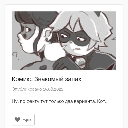
д
а
к
т
о
р
-
а
д
м
и
Комикс Знакомый запах
н
Опубликовано
15.08.2021
а
)
в
Ну, по факту тут только два варианта, Кот…
т
о
р
+401
о