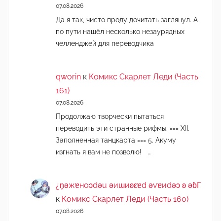
07.08.2026
Да я так, чисто проду дочитать заглянул. А
по пути нашёл несколько незаурядных
челленджей для переводчика
qworin
к
Комикс Скарлет Леди (Часть
161)
07.08.2026
Продолжаю творчески пытаться
переводить эти странные рифмы. === XII.
Заполненная танцкарта === 5. Акуму
изгнать я вам не позволю! …
¿n̯ǝжɐноɔdǝu ǝиɯиʚεɐd ǝvɐиdǝɔ ʚ ǝɓГ
к
Комикс Скарлет Леди (Часть 160)
07.08.2026