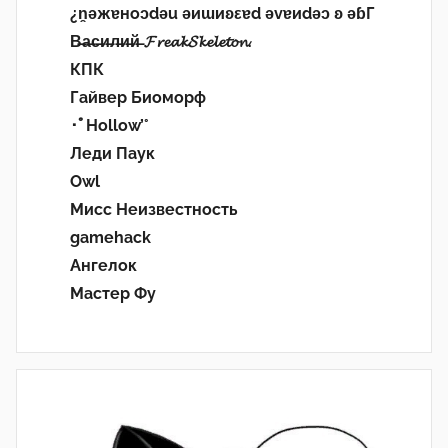
¿n̯ǝжɐноɔdǝu ǝиɯиʚεɐd ǝvɐиdǝɔ ʚ ǝɓГ
В̶а̶с̶и̶л̶и̶й̶ 𝓕𝓻𝓮𝓪𝓴𝓢𝓴𝓮𝓵𝓮𝓽𝓸𝓷.
КПК
Гайвер Биоморф
･ﾟHollow’°
Леди Паук
Owl
Мисс Неизвестность
gamehack
Ангелок
Мастер Фу