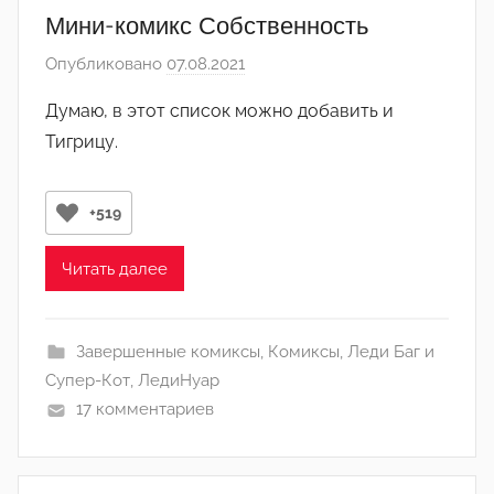
м
Мини-комикс Собственность
и
Опубликовано
07.08.2021
а
н
в
)
Думаю, в этот список можно добавить и
т
Тигрицу.
о
р
о
+519
м
Л
Читать далее
а
н
а
Завершенные комиксы
,
Комиксы
,
Леди Баг и
(
Супер-Кот
,
ЛедиНуар
р
17 комментариев
е
д