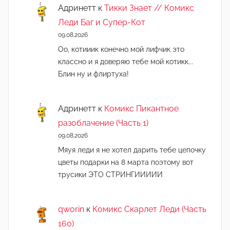
Адринетт
к
Тикки Знает // Комикс
)
Леди Баг и Супер-Кот
09.08.2026
Оо, котииик конечно мой лифчик это
классно и я доверяю тебе мой котикк...
Блин ну и флиртуха!
Адринетт
к
Комикс Пикантное
разоблачение (Часть 1)
09.08.2026
Мяуя леди я не хотел дарить тебе цепочку
цветы подарки на 8 марта поэтому вот
трусики ЭТО СТРИНГИИИИИ
qworin
к
Комикс Скарлет Леди (Часть
160)