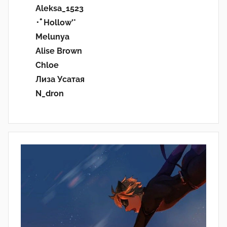
Aleksa_1523
･ﾟHollow'°
Melunya
Alise Brown
Chloe
Лиза Усатая
N_dron