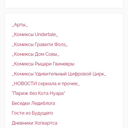
_Арты_
_Комиксы Undertale_
_Комиксы Гравити Фолз_
_Комиксы Дом Совы_
_Комиксы Рыцари Гвиневры
_Комиксы Удивительный Цифровой Цирк_
_НОВОСТИ сериала и прочее_
"Париж без Кота Нуара"
Беседки Ледиблога
Гости из Будущего
Дневники Хогвартса