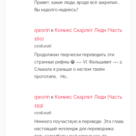
Привет, какие люди, вроде всё закрепил...
Вы надолго надеюсь?
qworin
к
Комикс Скарлет Леди (Часть
160)
07.08.2026
Продолжаю творчески переводить эти
странные рифмы 😁 === VI. Фальшивит === 2.
Слыхала я раньше о наглом твоём
прототипе, Но…
qworin
к
Комикс Скарлет Леди (Часть
159)
07.08.2026
Немного поучаствую в переводе. Эта глава
настоящий челлендж для переводчика: