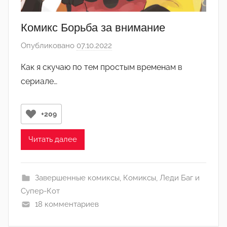
Комикс Борьба за внимание
Опубликовано
07.10.2022
а
в
Как я скучаю по тем простым временам в
т
сериале…
о
р
о
+209
м
Л
Читать далее
а
н
а
Завершенные комиксы
,
Комиксы
,
Леди Баг и
(
Супер-Кот
р
18 комментариев
е