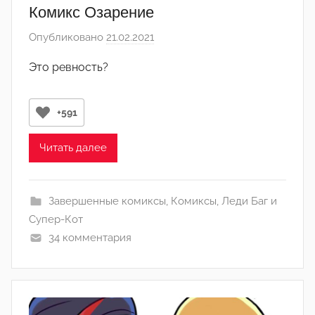
и
Комикс Озарение
н
Опубликовано
21.02.2021
а
)
в
Это ревность?
т
о
р
+591
о
м
Читать далее
Л
а
Завершенные комиксы
,
Комиксы
,
Леди Баг и
н
Супер-Кот
а
34 комментария
(
р
е
д
а