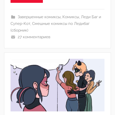
Л
а
Завершенные комиксы
,
Комиксы
,
Леди Баг и
н
Супер-Кот
,
Смешные комиксы по Ледибаг
а
(сборник)
(
27 комментариев
р
е
д
а
к
т
о
р
-
а
д
м