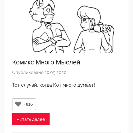
о
р
-
а
д
м
и
н
Комикс Много Мыслей
)
Опубликовано
10.09.2020
а
в
Тот случай, когда Кот много думает!
т
о
р
+816
о
м
Читать далее
Л