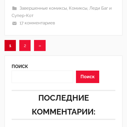
а
Завершенные комиксы
,
Комиксы
,
Леди Баг и
н
Супер-Кот
а
17 комментариев
(
р
е
Пагинация
Следующие
1
2
»
д
а
записи
записей
к
ПОИСК
т
о
Поиск
р
-
ПОСЛЕДНИЕ
а
д
КОММЕНТАРИИ:
м
и
н