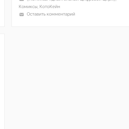
l
Комиксы
,
КотоКейн
l
Оставить комментарий
o
w
'
°