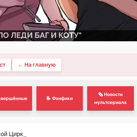
О ЛЕДИ БАГ И КОТУ"
ст
← На главную
🗞 Новости
авершённые
📝 Фанфики
мультсериала
ой Цирк_