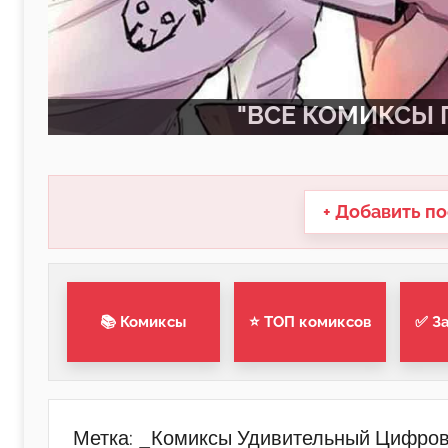
"ВСЕ КОМИКСЫ П
+ Добавить по
📚 Комиксы
⭐ ТОП комиксов
✅ З
Метка:
_Комиксы Удивительный Цифров