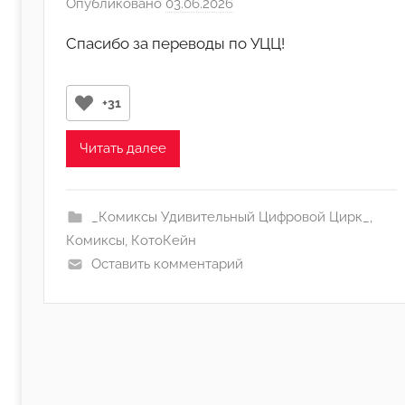
Опубликовано
03.06.2026
а
в
Спасибо за переводы по УЦЦ!
т
о
р
+31
о
м
Читать далее
･ﾟ
H
o
_Комиксы Удивительный Цифровой Цирк_
,
l
Комиксы
,
КотоКейн
l
Оставить комментарий
o
w
'
°