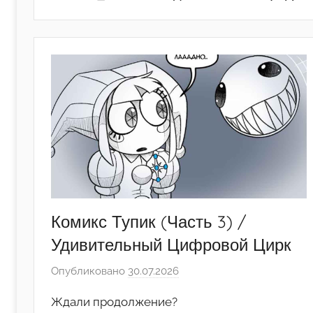
Комикс Тупик (Часть 3) /
Удивительный Цифровой Цирк
Опубликовано
30.07.2026
а
в
Ждали продолжение?
т