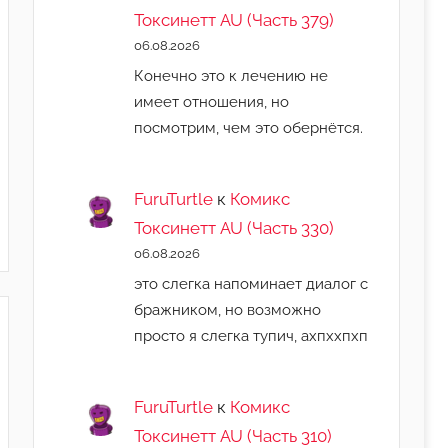
Токсинетт AU (Часть 379)
06.08.2026
Конечно это к лечению не
имеет отношения, но
посмотрим, чем это обернётся.
FuruTurtle
к
Комикс
Токсинетт AU (Часть 330)
06.08.2026
это слегка напоминает диалог с
бражником, но возможно
просто я слегка тупич, ахпххпхп
FuruTurtle
к
Комикс
Токсинетт AU (Часть 310)