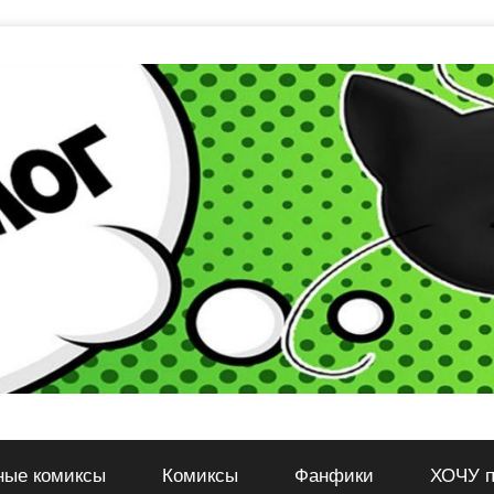
ные комиксы
Комиксы
Фанфики
ХОЧУ п