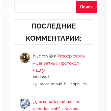
Поиск
ПОСЛЕДНИЕ
КОММЕНТАРИИ:
N_dron 🌝
к
Разбор серии
«Секретный Протокол»
(6х25)
06.08.2026
13 комментарий. Я не прошла.
¿n̯ǝжɐноɔdǝu ǝиɯиʚεɐd
ǝvɐиdǝɔ ʚ ǝɓГ
к
Комикс