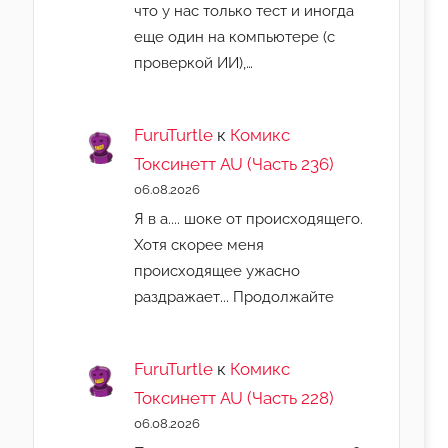
что у нас только тест и иногда
еще один на компьютере (с
проверкой ИИ),…
FuruTurtle
к
Комикс
Токсинетт AU (Часть 236)
06.08.2026
Я в а.... шоке от происходящего.
Хотя скорее меня
происходящее ужасно
раздражает... Продолжайте
FuruTurtle
к
Комикс
Токсинетт AU (Часть 228)
06.08.2026