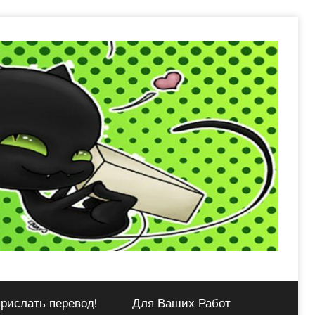
рислать перевод!
Для Ваших Работ