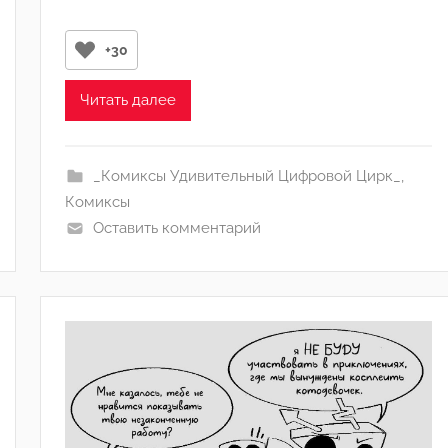
о
р
+30
о
м
Читать далее
･ﾟ
H
o
_Комиксы Удивительный Цифровой Цирк_
,
l
Комиксы
l
Оставить комментарий
o
w
'
°