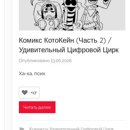
Комикс КотоКейн (Часть 2) /
Удивительный Цифровой Цирк
Опубликовано
13.06.2026
а
в
Ха-ха, псих
т
о
р
+17
о
м
Читать далее
･ﾟ
H
o
_Комиксы Удивительный Цифровой Цирк_
,