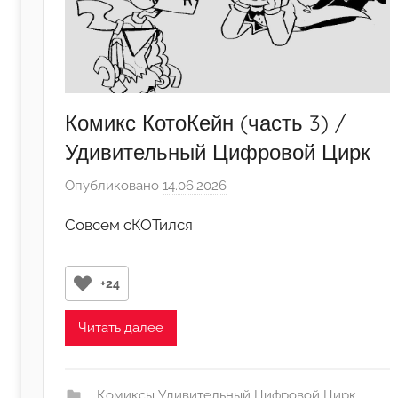
Комикс КотоКейн (часть 3) /
Удивительный Цифровой Цирк
Опубликовано
14.06.2026
а
в
Совсем сКОТился
т
о
р
+24
о
м
Читать далее
･ﾟ
H
o
_Комиксы Удивительный Цифровой Цирк_
,