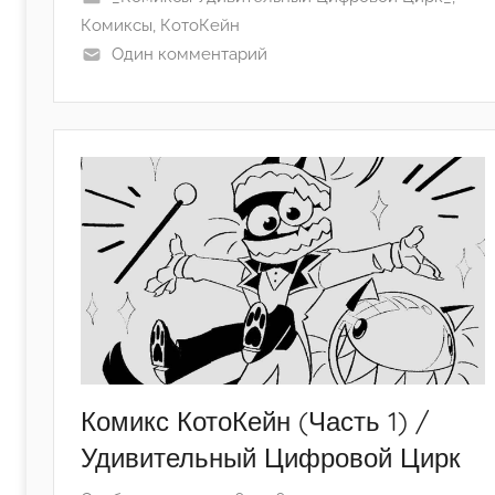
l
Комиксы
,
КотоКейн
l
Один комментарий
o
w
'
°
Комикс КотоКейн (Часть 1) /
Удивительный Цифровой Цирк