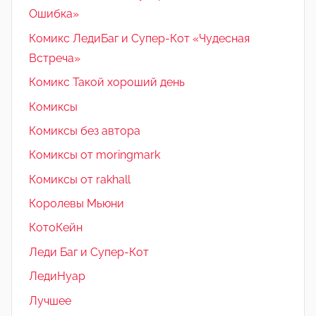
Ошибка»
Комикс ЛедиБаг и Супер-Кот «Чудесная
Встреча»
Комикс Такой хороший день
Комиксы
Комиксы без автора
Комиксы от moringmark
Комиксы от rakhall
Королевы Мьюни
КотоКейн
Леди Баг и Супер-Кот
ЛедиНуар
Лучшее