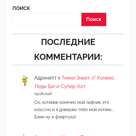
ПОИСК
Поиск
ПОСЛЕДНИЕ
КОММЕНТАРИИ:
Адринетт
к
Тикки Знает // Комикс
Леди Баг и Супер-Кот
09.08.2026
Оо, котииик конечно мой лифчик это
классно и я доверяю тебе мой котикк...
Блин ну и флиртуха!