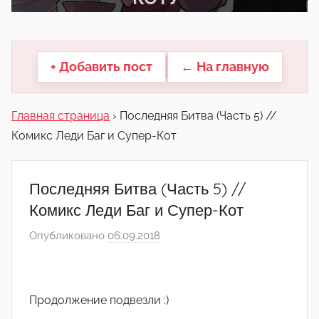
другие.
+ Добавить пост
← На главную
Главная страница
›
Последняя Битва (Часть 5) //
Комикс Леди Баг и Супер-Кот
Последняя Битва (Часть 5) //
Комикс Леди Баг и Супер-Кот
Опубликовано
06.09.2018
а
в
т
о
Продолжение подвезли :)
р