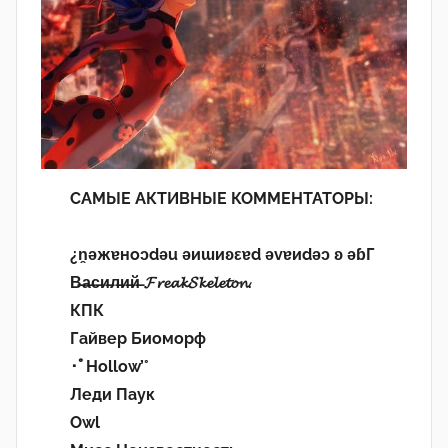
САМЫЕ АКТИВНЫЕ КОММЕНТАТОРЫ:
¿n̯ǝжɐноɔdǝu ǝиɯиʚεɐd ǝvɐиdǝɔ ʚ ǝɓГ
В̶а̶с̶и̶л̶и̶й̶ 𝓕𝓻𝓮𝓪𝓴𝓢𝓴𝓮𝓵𝓮𝓽𝓸𝓷.
КПК
Гайвер Биоморф
･ﾟHollow’°
Леди Паук
Owl