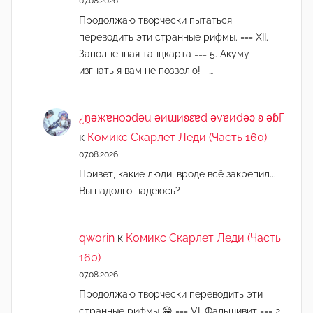
07.08.2026
Продолжаю творчески пытаться
переводить эти странные рифмы. === XII.
Заполненная танцкарта === 5. Акуму
изгнать я вам не позволю! …
¿n̯ǝжɐноɔdǝu ǝиɯиʚεɐd ǝvɐиdǝɔ ʚ ǝɓГ
к
Комикс Скарлет Леди (Часть 160)
07.08.2026
Привет, какие люди, вроде всё закрепил...
Вы надолго надеюсь?
qworin
к
Комикс Скарлет Леди (Часть
160)
07.08.2026
Продолжаю творчески переводить эти
странные рифмы 😁 === VI. Фальшивит === 2.