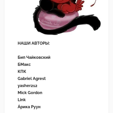
НАШИ АВТОРЫ:
Бип Чайковский
БМакс
КПК
Gabriel Agrest
yasher212
Mick Gordon
Link
Áрика Руун