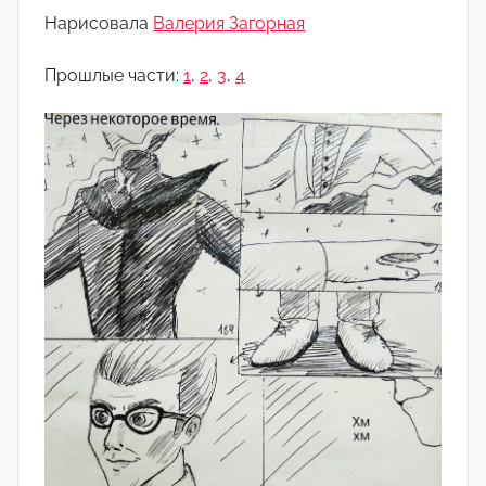
о
Нарисовала
Валерия Загорная
м
А
Прошлые части:
1
,
2
,
3
,
4
р
т
ё
м