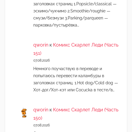
заголовках страниц 1.Popsicle/classical —
эскимо/чукчимо 2.Smoothie/roughie —
смузи/безмузи 3.Parking/parqueen —
парковка/пустырёвка…
qworin
к
Комикс Скарлет Леди (Часть
151)
07.08.2026
Немного поучаствую в переводе и
попытаюсь перевести каламбуры в
заголовках страниц. 1.Hot dog/Cold dog —
Хот-дог/Хот-кэт или Cocucka в тесте/в…
qworin
к
Комикс Скарлет Леди (Часть
150)
07.08.2026