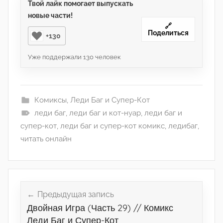
Твой лайк помогает выпускать
новые части!
🔗
Поделиться
+130
Уже поддержали
130
человек
Комиксы
,
Леди Баг и Супер-Кот
леди баг
,
леди баг и кот-нуар
,
леди баг и
супер-кот
,
леди баг и супер-кот комикс
,
ледибаг
,
читать онлайн
Навигация
по
Предыдущая запись
Двойная Игра (Часть 29) // Комикс
записям
Леди Баг и Супер-Кот