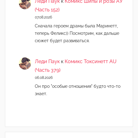
Леди Паук
к
Комикс Шипы и розы АУ
(Часть 152)
07.08.2026
Сначала героем драмы была Маринетт,
теперь Феликс)) Посмотрим, как дальше
сюжет будет развиваться.
Леди Паук
к
Комикс Токсинетт AU
(Часть 379)
06.08.2026
Он про "особые отношения" будто что-то
знает.