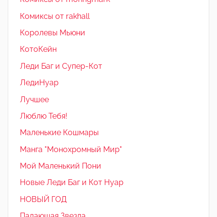
Комиксы от rakhall
Королевы Мьюни
КотоКейн
Леди Баг и Супер-Кот
ЛедиНуар
Лучшее
Люблю Тебя!
Маленькие Кошмары
Манга "Монохромный Мир"
Мой Маленький Пони
Новые Леди Баг и Кот Нуар
НОВЫЙ ГОД
Падающая Звезда