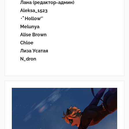
Лана (редактор-админ)
Aleksa_1523
･ﾟHollow'°
Melunya
Alise Brown
Chloe
Лиза Усатая
N_dron