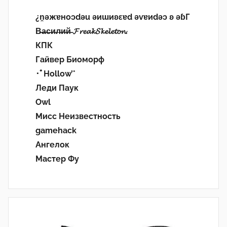
¿n̯ǝжɐноɔdǝu ǝиɯиʚεɐd ǝvɐиdǝɔ ʚ ǝɓГ
В̶а̶с̶и̶л̶и̶й̶ 𝓕𝓻𝓮𝓪𝓴𝓢𝓴𝓮𝓵𝓮𝓽𝓸𝓷.
КПК
Гайвер Биоморф
･ﾟHollow’°
Леди Паук
Owl
Мисс Неизвестность
gamehack
Ангелок
Мастер Фу