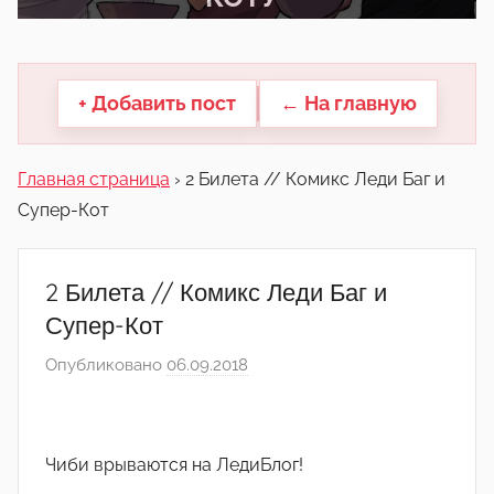
другие.
+ Добавить пост
← На главную
Главная страница
›
2 Билета // Комикс Леди Баг и
Супер-Кот
2 Билета // Комикс Леди Баг и
Супер-Кот
Опубликовано
06.09.2018
а
в
т
о
Чиби врываются на ЛедиБлог!
р