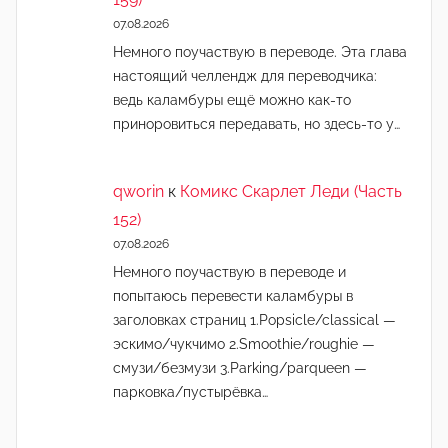
07.08.2026
Немного поучаствую в переводе. Эта глава
настоящий челлендж для переводчика:
ведь каламбуры ещё можно как-то
приноровиться передавать, но здесь-то у…
qworin
к
Комикс Скарлет Леди (Часть
152)
07.08.2026
Немного поучаствую в переводе и
попытаюсь перевести каламбуры в
заголовках страниц 1.Popsicle/classical —
эскимо/чукчимо 2.Smoothie/roughie —
смузи/безмузи 3.Parking/parqueen —
парковка/пустырёвка…