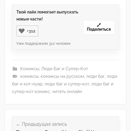
Твой лайк помогает выпускать
новые части!
🔗
Поделиться
+312
Уже поддержали
312
человек
Комиксы
,
Леди Баг и Супер-Кот
комиксы
,
комиксы на русском
,
леди баг
,
леди
баг и кот-нуар
,
леди баг и супер-кот
,
леди баг и
супер-кот комикс
,
читать онлайн
Навигация
по
Предыдущая запись