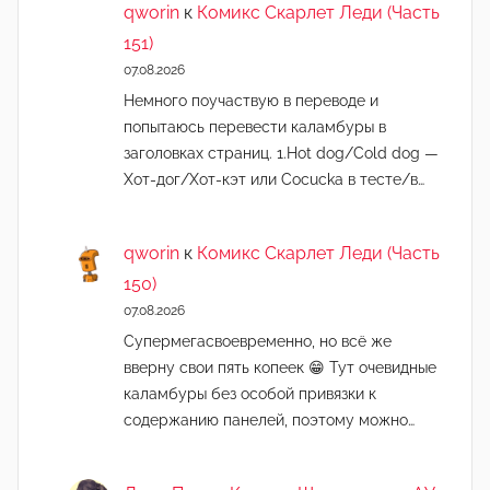
qworin
к
Комикс Скарлет Леди (Часть
151)
07.08.2026
Немного поучаствую в переводе и
попытаюсь перевести каламбуры в
заголовках страниц. 1.Hot dog/Cold dog —
Хот-дог/Хот-кэт или Cocucka в тесте/в…
qworin
к
Комикс Скарлет Леди (Часть
150)
07.08.2026
Супермегасвоевременно, но всё же
вверну свои пять копеек 😁 Тут очевидные
каламбуры без особой привязки к
содержанию панелей, поэтому можно…