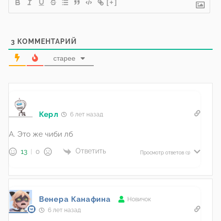
[+]
3
КОММЕНТАРИЙ
старее
Керл
6 лет назад
А. Это же чиби лб
Ответить
13
0
Просмотр ответов
(1)
Венера Канафина
Новичок
6 лет назад