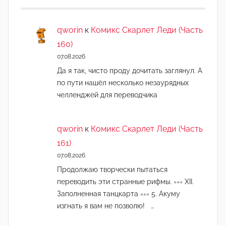
qworin
к
Комикс Скарлет Леди (Часть
160)
07.08.2026
Да я так, чисто проду дочитать заглянул. А
по пути нашёл несколько незаурядных
челленджей для переводчика
qworin
к
Комикс Скарлет Леди (Часть
161)
07.08.2026
Продолжаю творчески пытаться
переводить эти странные рифмы. === XII.
Заполненная танцкарта === 5. Акуму
изгнать я вам не позволю! …