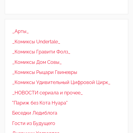
_Арты_
_Комиксы Undertale_
_Комиксы Гравити Фолз_
_Комиксы Дом Совы_
_Комиксы Рыцари Гвиневры
_Комиксы Удивительный Цифровой Цирк_
_НОВОСТИ сериала и прочее_
"Париж без Кота Нуара"
Беседки Ледиблога
Гости из Будущего