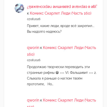
¿n̯ǝжɐноɔdǝu ǝиɯиʚεɐd ǝvɐиdǝɔ ʚ ǝɓГ
к
Комикс Скарлет Леди (Часть 160)
07.08.2026
Привет, какие люди, вроде всё закрепил...
Вы надолго надеюсь?
qworin
к
Комикс Скарлет Леди (Часть
160)
07.08.2026
Продолжаю творчески переводить эти
странные рифмы 😁 === VI. Фальшивит === 2.
Слыхала я раньше о наглом твоём
прототипе, Но…
qworin
к
Комикс Скарлет Леди (Часть
159)