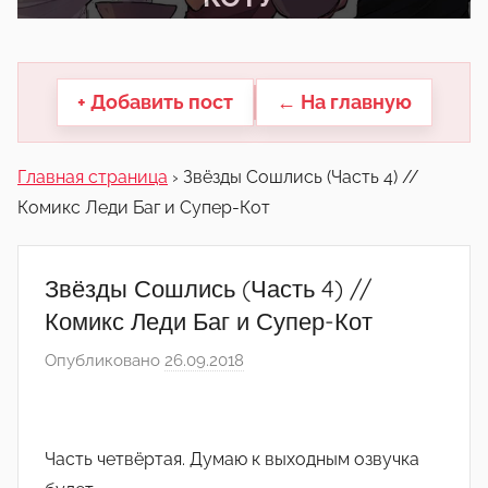
другие.
+ Добавить пост
← На главную
Главная страница
›
Звёзды Сошлись (Часть 4) //
Комикс Леди Баг и Супер-Кот
Звёзды Сошлись (Часть 4) //
Комикс Леди Баг и Супер-Кот
Опубликовано
26.09.2018
а
в
т
о
Часть четвёртая. Думаю к выходным озвучка
р