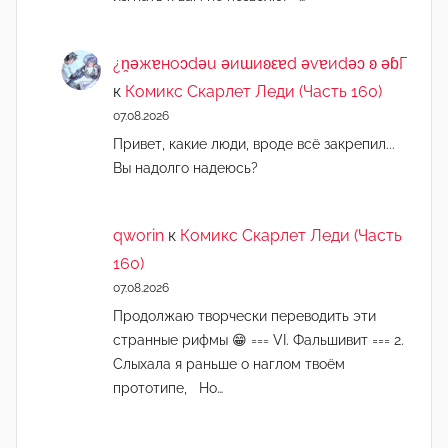
¿n̯ǝжɐноɔdǝu ǝиɯиʚεɐd ǝvɐиdǝɔ ʚ ǝɓГ
к
Комикс Скарлет Леди (Часть 160)
07.08.2026
Привет, какие люди, вроде всё закрепил...
Вы надолго надеюсь?
qworin
к
Комикс Скарлет Леди (Часть
160)
07.08.2026
Продолжаю творчески переводить эти
странные рифмы 😁 === VI. Фальшивит === 2.
Слыхала я раньше о наглом твоём
прототипе, Но…