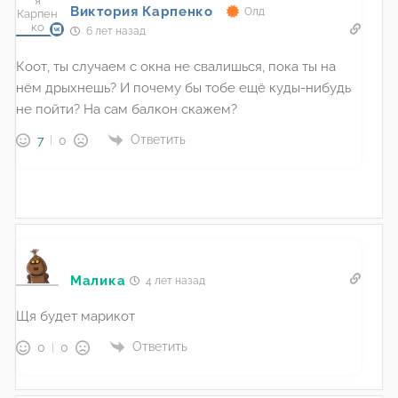
Виктория Карпенко
Олд
6 лет назад
Коот, ты случаем с окна не свалишься, пока ты на
нём дрыхнешь? И почему бы тобе ещё куды-нибудь
не пойти? На сам балкон скажем?
Ответить
7
0
Малика
4 лет назад
Щя будет марикот
Ответить
0
0