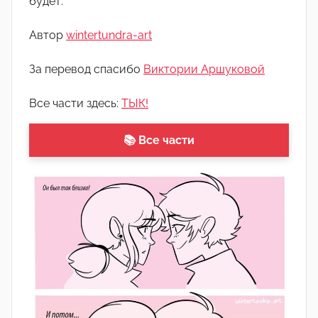
будет.
о
м
Автор
wintertundra-art
А
р
За перевод спасибо
Виктории Аршуковой
т
ё
Все части здесь:
ТЫК!
м
📚 Все части