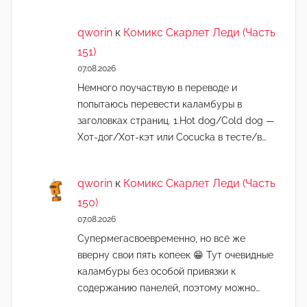
qworin
к
Комикс Скарлет Леди (Часть
151)
07.08.2026
Немного поучаствую в переводе и
попытаюсь перевести каламбуры в
заголовках страниц. 1.Hot dog/Cold dog —
Хот-дог/Хот-кэт или Cocucka в тесте/в…
qworin
к
Комикс Скарлет Леди (Часть
150)
07.08.2026
Супермегасвоевременно, но всё же
вверну свои пять копеек 😁 Тут очевидные
каламбуры без особой привязки к
содержанию панелей, поэтому можно…