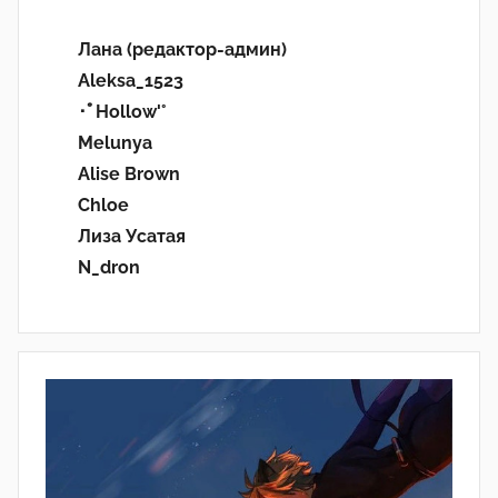
Лана (редактор-админ)
Aleksa_1523
･ﾟHollow'°
Melunya
Alise Brown
Chloe
Лиза Усатая
N_dron