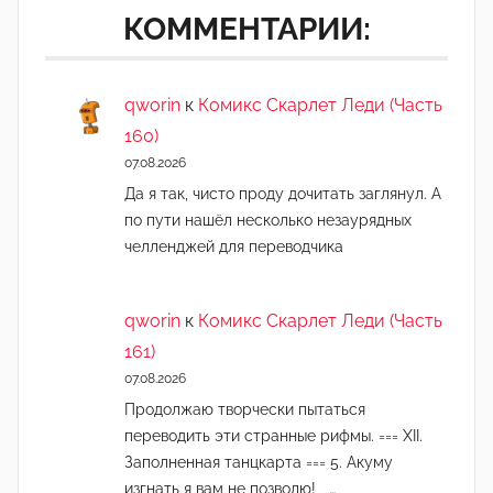
КОММЕНТАРИИ:
qworin
к
Комикс Скарлет Леди (Часть
160)
07.08.2026
Да я так, чисто проду дочитать заглянул. А
по пути нашёл несколько незаурядных
челленджей для переводчика
qworin
к
Комикс Скарлет Леди (Часть
161)
07.08.2026
Продолжаю творчески пытаться
переводить эти странные рифмы. === XII.
Заполненная танцкарта === 5. Акуму
изгнать я вам не позволю! …