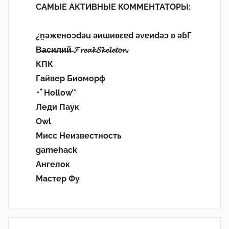
САМЫЕ АКТИВНЫЕ КОММЕНТАТОРЫ:
¿n̯ǝжɐноɔdǝu ǝиɯиʚεɐd ǝvɐиdǝɔ ʚ ǝɓГ
В̶а̶с̶и̶л̶и̶й̶ 𝓕𝓻𝓮𝓪𝓴𝓢𝓴𝓮𝓵𝓮𝓽𝓸𝓷.
КПК
Гайвер Биоморф
･ﾟHollow’°
Леди Паук
Owl
Мисс Неизвестность
gamehack
Ангелок
Мастер Фу