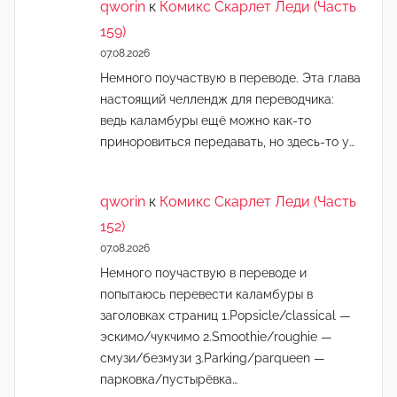
qworin
к
Комикс Скарлет Леди (Часть
159)
07.08.2026
Немного поучаствую в переводе. Эта глава
настоящий челлендж для переводчика:
ведь каламбуры ещё можно как-то
приноровиться передавать, но здесь-то у…
qworin
к
Комикс Скарлет Леди (Часть
152)
07.08.2026
Немного поучаствую в переводе и
попытаюсь перевести каламбуры в
заголовках страниц 1.Popsicle/classical —
эскимо/чукчимо 2.Smoothie/roughie —
смузи/безмузи 3.Parking/parqueen —
парковка/пустырёвка…