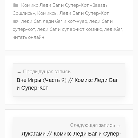
Комикс Леди Баг и Супер-Кот «Звёзды
Сошлись»
,
Комиксы
,
Леди Баг и Супер-Кот
леди баг
,
леди баг и кот-нуар
,
леди баг и
супер-кот
,
леди баг и супер-кот комикс
,
ледибаг
,
читать онлайн
Навигация
по
Предыдущая запись
Вне Игры (Часть 9) // Комикс Леди Баг
записям
и Супер-Кот
Следующая запись
Лукагами // Комикс Леди Баг и Супер-