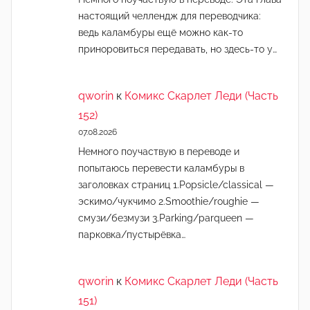
настоящий челлендж для переводчика:
ведь каламбуры ещё можно как-то
приноровиться передавать, но здесь-то у…
qworin
к
Комикс Скарлет Леди (Часть
152)
07.08.2026
Немного поучаствую в переводе и
попытаюсь перевести каламбуры в
заголовках страниц 1.Popsicle/classical —
эскимо/чукчимо 2.Smoothie/roughie —
смузи/безмузи 3.Parking/parqueen —
парковка/пустырёвка…
qworin
к
Комикс Скарлет Леди (Часть
151)