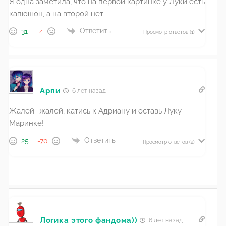
Я одна заметила, что на первой картинке у Луки есть
капюшон, а на второй нет
Ответить
31
-4
Просмотр ответов
(1)
Арпи
6 лет назад
Жалей- жалей, катись к Адриану и оставь Луку
Маринке!
Ответить
25
-70
Просмотр ответов
(2)
Логика этого фандома))
6 лет назад