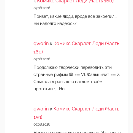
к
Комикс Скарлет Леди (Часть 160)
07.08.2026
Привет, какие люди, вроде всё закрепил...
Вы надолго надеюсь?
qworin
к
Комикс Скарлет Леди (Часть
160)
07.08.2026
Продолжаю творчески переводить эти
странные рифмы 😁 === VI. Фальшивит === 2.
Слыхала я раньше о наглом твоём
прототипе, Но…
qworin
к
Комикс Скарлет Леди (Часть
159)
07.08.2026
Немного поучаствую в переводе. Эта глава