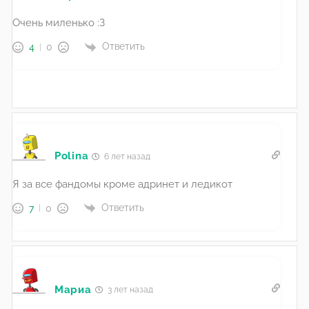
Очень миленько :З
Ответить
4
0
Polina
6 лет назад
Я за все фандомы кроме адринет и ледикот
Ответить
7
0
Мариа
3 лет назад