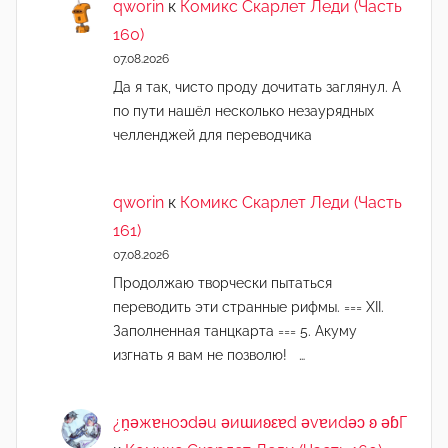
qworin
к
Комикс Скарлет Леди (Часть
160)
07.08.2026
Да я так, чисто проду дочитать заглянул. А
по пути нашёл несколько незаурядных
челленджей для переводчика
qworin
к
Комикс Скарлет Леди (Часть
161)
07.08.2026
Продолжаю творчески пытаться
переводить эти странные рифмы. === XII.
Заполненная танцкарта === 5. Акуму
изгнать я вам не позволю! …
¿n̯ǝжɐноɔdǝu ǝиɯиʚεɐd ǝvɐиdǝɔ ʚ ǝɓГ