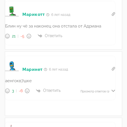
Марикотт
6 лет назад
Блин ну чё за наконец она отстала от Адриана
Ответить
21
-5
Маринет
6 лет назад
аенгокв7шке
Ответить
3
-6
Просмотр ответов
(1)