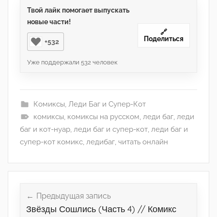
Твой лайк помогает выпускать
новые части!
🔗
Поделиться
+532
Уже поддержали
532
человек
Комиксы
,
Леди Баг и Супер-Кот
комиксы
,
комиксы на русском
,
леди баг
,
леди
баг и кот-нуар
,
леди баг и супер-кот
,
леди баг и
супер-кот комикс
,
ледибаг
,
читать онлайн
Навигация
по
Предыдущая запись
Звёзды Сошлись (Часть 4) // Комикс
записям