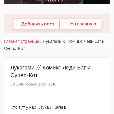
другие.
+ Добавить пост
← На главную
Главная страница
›
Лукагами // Комикс Леди Баг и
Супер-Кот
Лукагами // Комикс Леди Баг и
Супер-Кот
Опубликовано
27.09.2018
а
в
т
о
Кто тут у нас? Лука и Кагами?
р