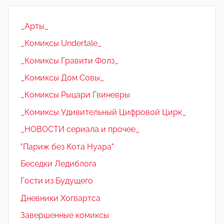
_Арты_
_Комиксы Undertale_
_Комиксы Гравити Фолз_
_Комиксы Дом Совы_
_Комиксы Рыцари Гвиневры
_Комиксы Удивительный Цифровой Цирк_
_НОВОСТИ сериала и прочее_
"Париж без Кота Нуара"
Беседки Ледиблога
Гости из Будущего
Дневники Хогвартса
Завершенные комиксы