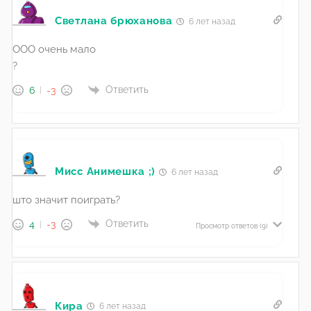
Светлана брюханова
6 лет назад
ООО очень мало
?
Ответить
6
-3
Мисс Анимешка ;)
6 лет назад
што значит поиграть?
Ответить
4
-3
Просмотр ответов
(9)
Кира
6 лет назад