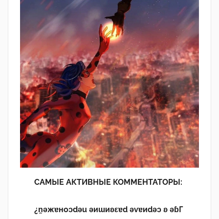
САМЫЕ АКТИВНЫЕ КОММЕНТАТОРЫ:
¿n̯ǝжɐноɔdǝu ǝиɯиʚεɐd ǝvɐиdǝɔ ʚ ǝɓГ