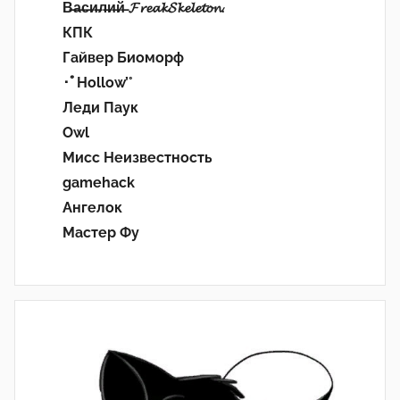
В̶а̶с̶и̶л̶и̶й̶ 𝓕𝓻𝓮𝓪𝓴𝓢𝓴𝓮𝓵𝓮𝓽𝓸𝓷.
КПК
Гайвер Биоморф
･ﾟHollow’°
Леди Паук
Owl
Мисс Неизвестность
gamehack
Ангелок
Мастер Фу