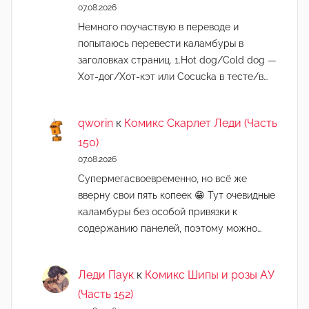
07.08.2026
Немного поучаствую в переводе и
попытаюсь перевести каламбуры в
заголовках страниц. 1.Hot dog/Cold dog —
Хот-дог/Хот-кэт или Cocucka в тесте/в…
qworin
к
Комикс Скарлет Леди (Часть
150)
07.08.2026
Супермегасвоевременно, но всё же
вверну свои пять копеек 😁 Тут очевидные
каламбуры без особой привязки к
содержанию панелей, поэтому можно…
Леди Паук
к
Комикс Шипы и розы АУ
(Часть 152)