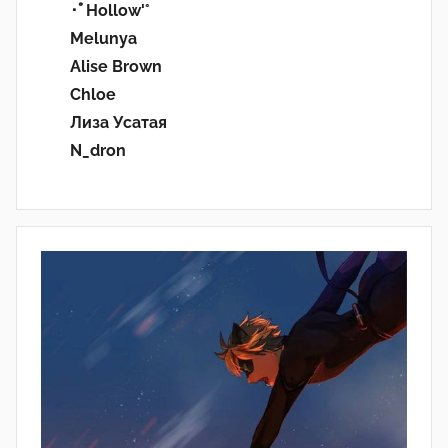
･ﾟHollow'°
Melunya
Alise Brown
Chloe
Лиза Усатая
N_dron