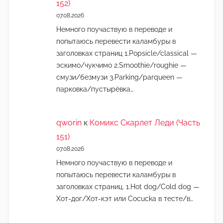
152)
07.08.2026
Немного поучаствую в переводе и
попытаюсь перевести каламбуры в
заголовках страниц 1.Popsicle/classical —
эскимо/чукчимо 2.Smoothie/roughie —
смузи/безмузи 3.Parking/parqueen —
парковка/пустырёвка…
qworin
к
Комикс Скарлет Леди (Часть
151)
07.08.2026
Немного поучаствую в переводе и
попытаюсь перевести каламбуры в
заголовках страниц. 1.Hot dog/Cold dog —
Хот-дог/Хот-кэт или Cocucka в тесте/в…