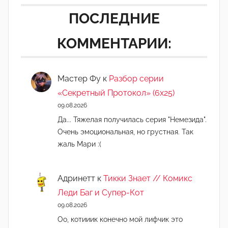
ПОСЛЕДНИЕ
КОММЕНТАРИИ:
Мастер Фу
к
Разбор серии
«Секретный Протокол» (6х25)
09.08.2026
Да... Тяжелая получилась серия "Немезида".
Очень эмоциональная, но грустная. Так
жаль Мари :(
Адринетт
к
Тикки Знает // Комикс
Леди Баг и Супер-Кот
09.08.2026
Оо, котииик конечно мой лифчик это