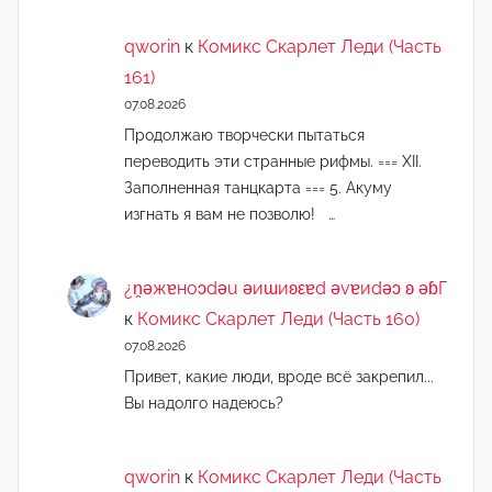
qworin
к
Комикс Скарлет Леди (Часть
161)
07.08.2026
Продолжаю творчески пытаться
переводить эти странные рифмы. === XII.
Заполненная танцкарта === 5. Акуму
изгнать я вам не позволю! …
¿n̯ǝжɐноɔdǝu ǝиɯиʚεɐd ǝvɐиdǝɔ ʚ ǝɓГ
к
Комикс Скарлет Леди (Часть 160)
07.08.2026
Привет, какие люди, вроде всё закрепил...
Вы надолго надеюсь?
qworin
к
Комикс Скарлет Леди (Часть