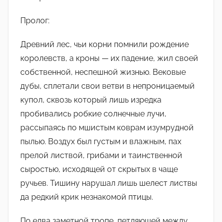
о
м
Пролог:
M
Древний лес, чьи корни помнили рождение
i
королевств, а кроны — их падение, жил своей
c
k
собственной, неспешной жизнью. Вековые
G
дубы, сплетали свои ветви в непроницаемый
o
купол, сквозь который лишь изредка
r
пробивались робкие солнечные лучи,
d
рассыпаясь по мшистым коврам изумрудной
o
пылью. Воздух был густым и влажным, пах
n
прелой листвой, грибами и таинственной
сыростью, исходящей от скрытых в чаще
ручьев. Тишину нарушал лишь шелест листвы
да редкий крик незнакомой птицы.
По едва заметной тропе, петляющей между