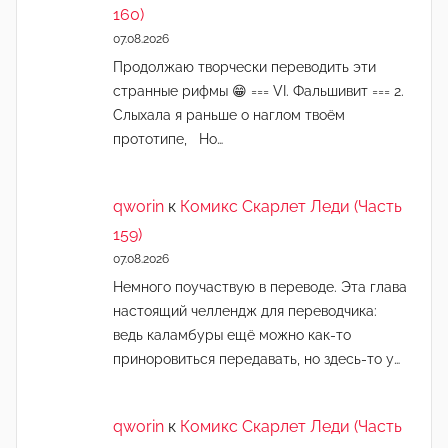
160)
07.08.2026
Продолжаю творчески переводить эти
странные рифмы 😁 === VI. Фальшивит === 2.
Слыхала я раньше о наглом твоём
прототипе, Но…
qworin
к
Комикс Скарлет Леди (Часть
159)
07.08.2026
Немного поучаствую в переводе. Эта глава
настоящий челлендж для переводчика:
ведь каламбуры ещё можно как-то
приноровиться передавать, но здесь-то у…
qworin
к
Комикс Скарлет Леди (Часть