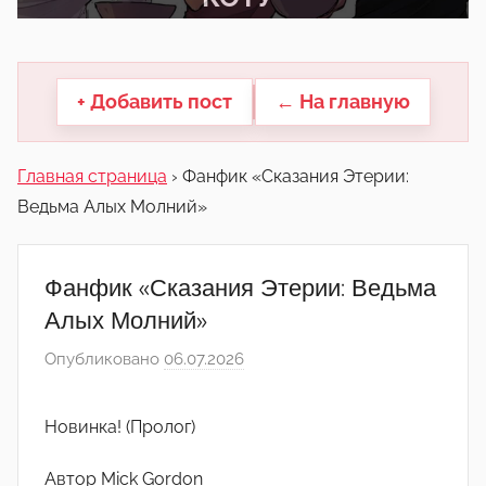
другие.
+ Добавить пост
← На главную
Главная страница
›
Фанфик «Сказания Этерии:
Ведьма Алых Молний»
Фанфик «Сказания Этерии: Ведьма
Алых Молний»
Опубликовано
06.07.2026
а
в
т
Новинка! (Пролог)
о
р
Автор Mick Gordon