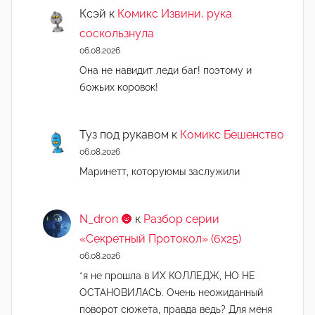
Ксэй
к
Комикс Извини, рука
соскользнула
06.08.2026
Она не навидит леди баг! поэтому и
божьих коровок!
Туз под рукавом
к
Комикс Бешенство
06.08.2026
Маринетт, которуюмы заслужили
N_dron 🌚
к
Разбор серии
«Секретный Протокол» (6х25)
06.08.2026
*я не прошла в ИХ КОЛЛЕДЖ, НО НЕ
ОСТАНОВИЛАСЬ. Очень неожиданный
поворот сюжета, правда ведь? Для меня