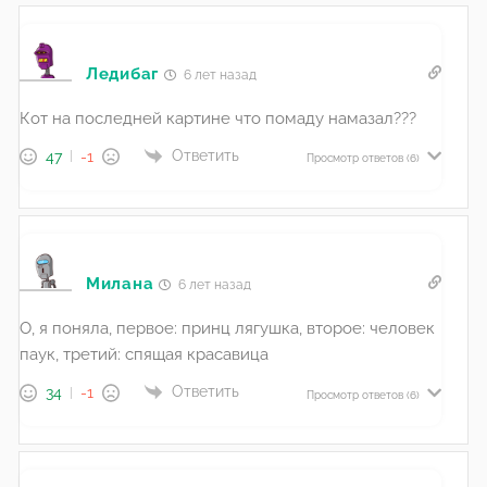
Ледибаг
6 лет назад
Кот на последней картине что помаду намазал???
Ответить
47
-1
Просмотр ответов
(6)
Милана
6 лет назад
О, я поняла, первое: принц лягушка, второе: человек
паук, третий: спящая красавица
Ответить
34
-1
Просмотр ответов
(6)