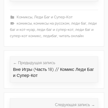
Комиксы
,
Леди Баг и Супер-Кот
комиксы
,
комиксы на русском
,
леди баг
,
леди
баг и кот-нуар
,
леди баг и супер-кот
,
леди баг и
супер-кот комикс
,
ледибаг
,
читать онлайн
Навигация
по
Предыдущая запись
Вне Игры (Часть 18) // Комикс Леди Баг
записям
и Супер-Кот
Следующая запись