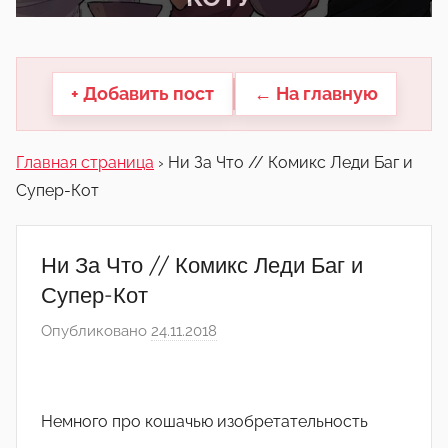
другие.
+ Добавить пост
← На главную
Главная страница
›
Ни За Что // Комикс Леди Баг и
Супер-Кот
Ни За Что // Комикс Леди Баг и
Супер-Кот
Опубликовано
24.11.2018
а
в
т
о
Немного про кошачью изобретательность
р