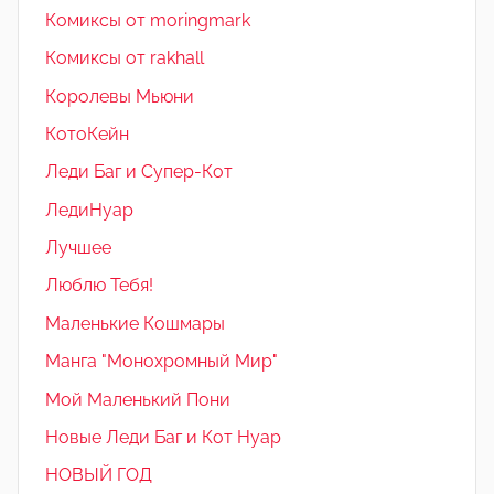
Комиксы от moringmark
Комиксы от rakhall
Королевы Мьюни
КотоКейн
Леди Баг и Супер-Кот
ЛедиНуар
Лучшее
Люблю Тебя!
Маленькие Кошмары
Манга "Монохромный Мир"
Мой Маленький Пони
Новые Леди Баг и Кот Нуар
НОВЫЙ ГОД