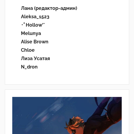
Лана (редактор-админ)
Aleksa_1523
･ﾟHollow'°
Melunya
Alise Brown
Chloe
Лиза Усатая
N_dron