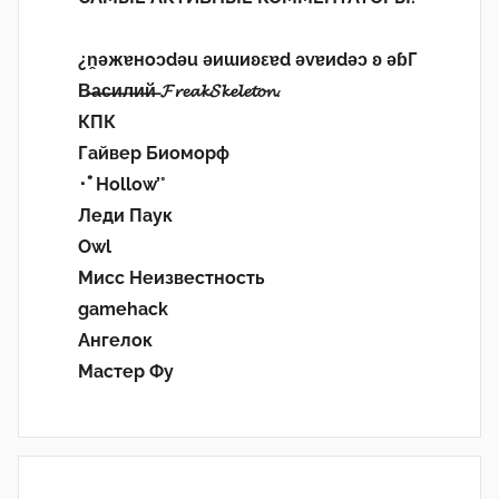
¿n̯ǝжɐноɔdǝu ǝиɯиʚεɐd ǝvɐиdǝɔ ʚ ǝɓГ
В̶а̶с̶и̶л̶и̶й̶ 𝓕𝓻𝓮𝓪𝓴𝓢𝓴𝓮𝓵𝓮𝓽𝓸𝓷.
КПК
Гайвер Биоморф
･ﾟHollow’°
Леди Паук
Owl
Мисс Неизвестность
gamehack
Ангелок
Мастер Фу